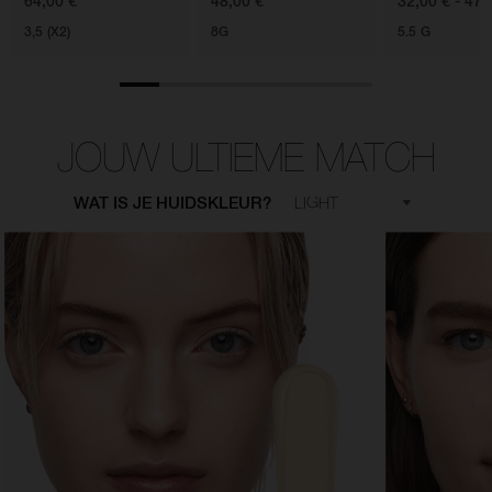
64,00 €
48,00 €
32,00 € - 47,
3,5 (X2)
8G
5.5 G
JOUW ULTIEME MATCH
WAT IS JE HUIDSKLEUR?