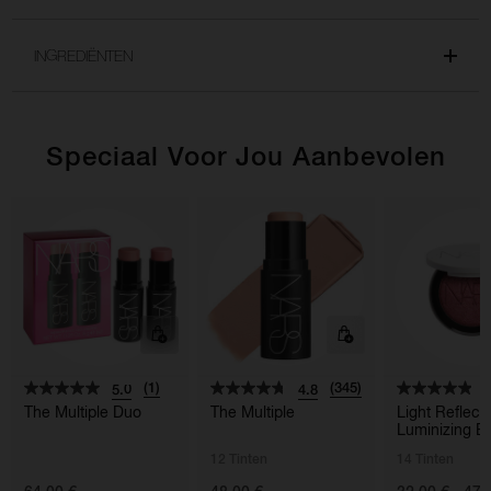
INGREDIËNTEN
Speciaal Voor Jou Aanbevolen
(1)
(345)
5.0
4.8
4
The Multiple Duo
The Multiple
Light Reflec
Luminizing B
12 Tinten
14 Tinten