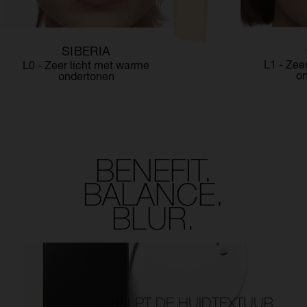
SIBERIA
L1 - Zee
L0 - Zeer licht met warme
o
ondertonen
BENEFIT.
BALANCE.
BLUR.
HELPT DE HUIDTEXTUUR