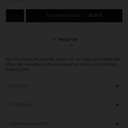
Voeg
Productacties
Acties
aan
AANTAL
de
56,00 €
IN JE WINKELMANDJE
|
opties
van
het
winkelmandje
toe
Levering
Een foundation die je poriën verfijnt, 24 uur* lang comfortabel blijft
zitten, een natuurlijke matte finish geeft en medium tot volledige
dekking biedt.
OVERZICHT
VOORDELEN
GEBRUIKSAANWIJZING