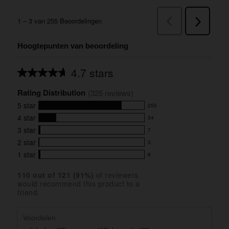
Hoogtepunten van beoordeling
4.7 stars
Average
rating
Rating Distribution
for
(
325
 reviews)
this
5
star
255
product:
255
4.7
4
star
54
reviews
54
out
with
3
star
7
reviews
of
7
5
5
with
2
star
3
reviews
3
stars
star
4
with
1
star
6
reviews
6
rating.
star
3
with
reviews
rating.
star
110
 out of 
121
 (
91
%)
of reviewers
2
with
would recommend this product to a
rating.
star
1
friend.
rating.
star
rating.
Voordelen