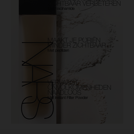
ZICHTBAAR VERBETEREN
Met niacinamide
MAAKT JE PORIËN
MINDER ZICHTBAAR
Met peptiden
VERVAAGT
ONVOLKOMENHEDEN
NAADLOOS
Met Instant Filter Powder
Use the arrow keys to move the slider left and right to see the before 