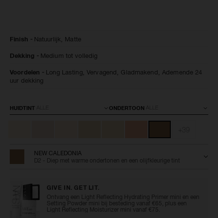
Details
/nl/natural-
Artikelnummer:
Finish
Natuurlijk,
Matte
matte-
0194251156125
longwear-
Dekking
Medium tot volledig
foundation/0194251156125.html
Voordelen
Long Lasting,
Vervagend,
Gladmakend,
Ademende 24
uur dekking
Variaties
HUIDTINT
ONDERTOON
+39
NEW CALEDONIA
D2 - Diep met warme ondertonen en een olijfkleurige tint
GIVE IN. GET LIT.
Ontvang een Light Reflecting Hydrating Primer mini en een
Setting Powder mini bij besteding vanaf €65, plus een
Light Reflecting Moisturizer mini vanaf €75.