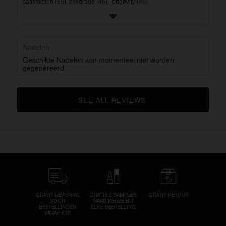
satisfaction (65),
coverage (46),
longevity (40)
Nadelen
Geschikte Nadelen kon momenteel niet worden
gegenereerd.
SEE ALL REVIEWS 
CLICK TO GO TO ALL REVIEWS
GRATIS LEVERING
GRATIS 2 SAMPLES
GRATIS RETOUR
VOOR
NAAR KEUZE BIJ
BESTELLINGEN
ELKE BESTELLING
VANAF €30