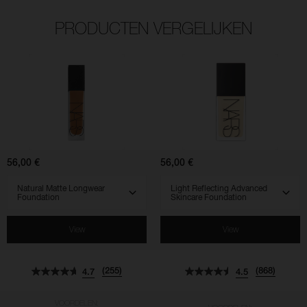
PRODUCTEN VERGELIJKEN
(255)
(868)
(961)
(568)
(518)
(828)
4.7
4.5
4.5
4.7
4.3
4.5
Natural
Light
Matte
Reflecting
Longwear
Advanced
Foundation
Skincare
Foundation
56,00 €
56,00 €
SELECT VARIANT
SELECT VARIANT
View
View
(255)
(868)
4.7
4.5
VOORDELEN: