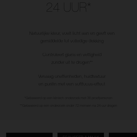
24 UUR*
Natuurlijke kleur, voelt licht aan en geeft een
gemiddelde tot volledige dekking
Controleert glans en vettigheid
zonder uit te drogen**
Vervaag oneffenheden, huidtextuur
en poriën met een softfocus-effect
*Gebaseerd op een klinisch onderzoek met 36 proefpersonen
**Gebaseerd op een onderzoek onder 72 mensen na 24 uur dragen