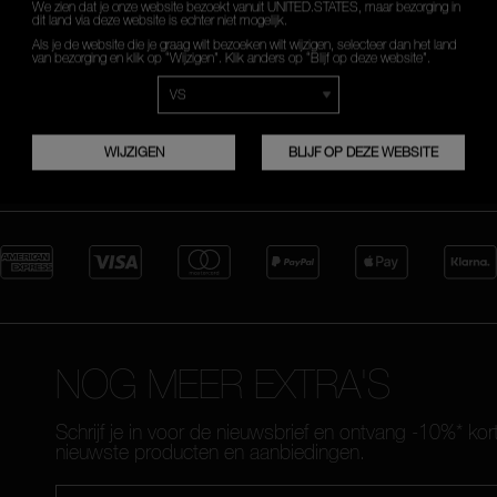
je taal
We zien dat je onze website bezoekt vanuit UNITED.STATES, maar bezorging in
dit land via deze website is echter niet mogelijk.
Als je de website die je graag wilt bezoeken wilt wijzigen, selecteer dan het land
van bezorging en klik op “Wijzigen”. Klik anders op “Blijf op deze website”.
FRANÇAIS
NEDERLANDS
WIJZIGEN
BLIJF OP DEZE WEBSITE
MPLES NAAR
GRATIS RETOUR
KLANTENSER
E BESTELLING
TOT
NOG MEER EXTRA'S
Schrijf je in voor de nieuwsbrief en ontvang -10%* kor
nieuwste producten en aanbiedingen.