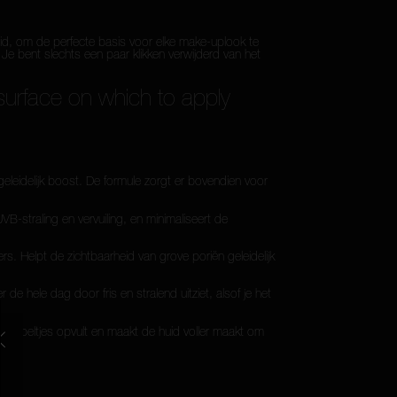
id, om de perfecte basis voor elke make-uplook te
e bent slechts een paar klikken verwijderd van het
surface on which to apply
eleidelijk boost. De formule zorgt er bovendien voor
straling en vervuiling, en minimaliseert de
s. Helpt de zichtbaarheid van grove poriën geleidelijk
hele dag door fris en stralend uitziet, alsof je het
en rimpeltjes opvult en maakt de huid voller maakt om