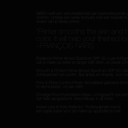
NARS heeft een verscheidenheid aan bestverkopende pri
creëren. Ontdek een reeks formules met een tweede huid
vinden van je ideale primer.
“Primer smooths the skin and h
color. It will help your finished l
–FRANÇOIS NARS
Radiance Primer Broad Spectrum SPF 35: Luxe lichtgewich
dat je make-up beter en langer blijft zitten, en bevat 
Smooth & Protect Primer Broad Spectrum SPF 50: Gewich
zichtbaarheid van poriën, fijne lijntjes en rimpels, voor e
Pore & Shine Control Primer: Innovatieve gelcrème formu
te verminderen. Vrij van oliën.
Smudge Proof Eyeshadow Base: Lichtgewicht eye primer d
net hebt aangebracht. Beschikbaar in vijf tinten.
Instant Line & Pore Perfector: Poriënvullende microbolle
een egale basis voor de make-up applicatie te creëren.