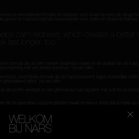
mers in verschillende formules en texturen, voor zowel de vette als droge hu
 gevoel en huidverzorgende bestanddelen voor matte en stralende finishes. J
elps calm redness, which creates a better 
ook last longer, too.”
t formule die de teint meteen stralender maakt en de vitaliteit van de huid g
zonbescherming met een breed spectrum. Vrij van oliën.
tloze, onzichtbare formule die de huid beschermt tegen schadelijke UVA/UVB-
en gladmakend effect. Vrij van oliën.
le die poriën vervaagt en een glimmende huid reguleert met soft-focus poeder
ie de gevoelige oogzone gladder maakt en ervoor zorgt dat je make-up er de 
WELKOM
tjes die het huidoppervlak meteen gladder maken, terwijl hyaluronzuur lijntjes 
BIJ NARS
Selecteer