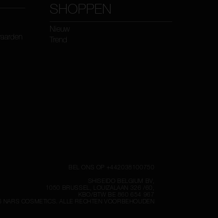
SHOPPEN
Nieuw
waarden
Trend
BEL ONS OP +442038100750
SHISEIDO BELGIUM BV,
1050 BRUSSEL, LOUIZALAAN 326 /60,
KBO/BTW BE 860 654 967
6
NARS COSMETICS.
ALLE RECHTEN VOORBEHOUDEN