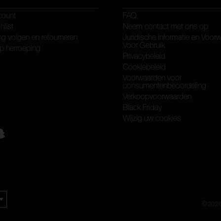
count
FAQ
hlist
Neem contact met ons op
ng volgen en retourneren
Juridische Informatie en Voor
Voor Gebruik
p herroeping
Privacybeleid
Cookiebeleid
Voorwaarden voor
consumentenbeoordeling
Verkoopvoorwaarden
Black Friday
Wijzig uw cookies
©
202