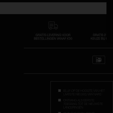
GRATIS LEVERING VOOR
GRATIS 2 SA
BESTELLINGEN VANAF €30
KEUZE BIJ ELK
BLIJF OP DE HOOGTE VAN HET
LAATSTE NIEUWS VAN NARS
ONTVANG ALS EERSTE
TOEGANG TOT DE NIEUWSTE
LANCERINGEN