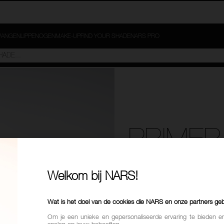
ANGEN
LIPPEN
OGEN
MAKE-UP
FIND YOUR SHADE
NARS PRO
PRIMER
Welkom bij NARS!
Wat is het doel van de cookies die NARS en onze partners ge
Om je een unieke en gepersonaliseerde ervaring te bieden e