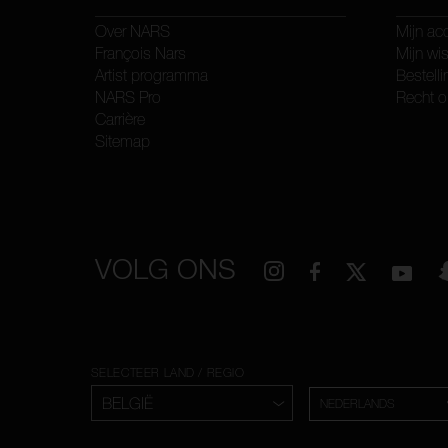
Over NARS
Mijn ac
François Nars
Mijn wis
Artist programma
Bestelli
NARS Pro
Recht o
Carrière
Sitemap
VOLG ONS
SELECTEER LAND / REGIO