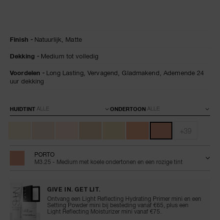
Details
/nl/natural-
Artikelnummer:
Finish
Natuurlijk,
Matte
matte-
0194251155944
longwear-
Dekking
Medium tot volledig
foundation/0194251155944.html
Voordelen
Long Lasting,
Vervagend,
Gladmakend,
Ademende 24
uur dekking
Variaties
HUIDTINT
ONDERTOON
+39
PORTO
M3.25 - Medium met koele ondertonen en een rozige tint
GIVE IN. GET LIT.
Ontvang een Light Reflecting Hydrating Primer mini en een
Setting Powder mini bij besteding vanaf €65, plus een
Light Reflecting Moisturizer mini vanaf €75.