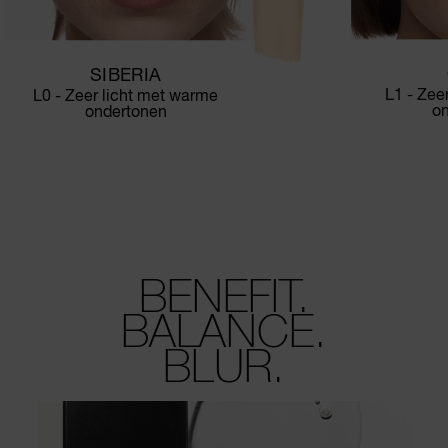
SIBERIA
L1 - Zee
L0 - Zeer licht met warme
o
ondertonen
BENEFIT.
BALANCE.
BLUR.