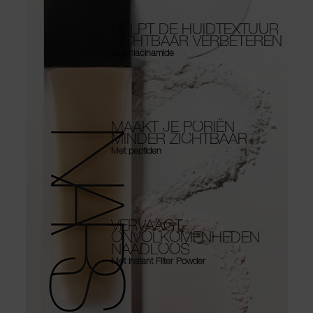
HELPT DE HUIDTEXTUUR
ZICHTBAAR VERBETEREN
Met niacinamide
MAAKT JE PORIËN
MINDER ZICHTBAAR
Met peptiden
VERVAAGT
ONVOLKOMENHEDEN
NAADLOOS
Met Instant Filter Powder