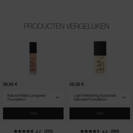
PRODUCTEN VERGELIJKEN
(255)
(868)
(961)
(569)
(518)
(828)
4.7
4.5
4.5
4.7
4.3
4.5
Natural
Light
Matte
Reflecting
Longwear
Advanced
Foundation
Skincare
Foundation
56,00 €
56,00 €
SELECT VARIANT
SELECT VARIANT
View
View
(255)
(868)
4.7
4.5