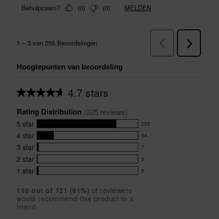
Hoogtepunten van beoordeling
4.7 stars
Average
rating
Rating Distribution
for
(
325
 reviews)
this
5
star
255
product:
255
4.7
4
star
54
reviews
54
out
with
3
star
7
reviews
of
7
5
5
with
2
star
3
reviews
3
stars
star
4
with
1
star
6
reviews
6
rating.
star
3
with
reviews
rating.
star
110
 out of 
121
 (
91
%)
of reviewers
2
with
would recommend this product to a
rating.
star
1
friend.
rating.
star