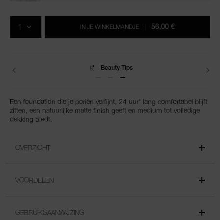
Voeg
Productacties
Acties
aan
AANTAL
de
56,00 €
IN JE WINKELMANDJE
|
opties
van
het
winkelmandje
toe
Levering
Een foundation die je poriën verfijnt, 24 uur* lang comfortabel blijft
zitten, een natuurlijke matte finish geeft en medium tot volledige
dekking biedt.
OVERZICHT
VOORDELEN
GEBRUIKSAANWIJZING