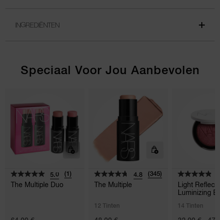
INGREDIËNTEN
Speciaal Voor Jou Aanbevolen
(1)
(345)
5.0
4.8
4
The Multiple Duo
The Multiple
Light Reflec
Luminizing B
12 Tinten
14 Tinten