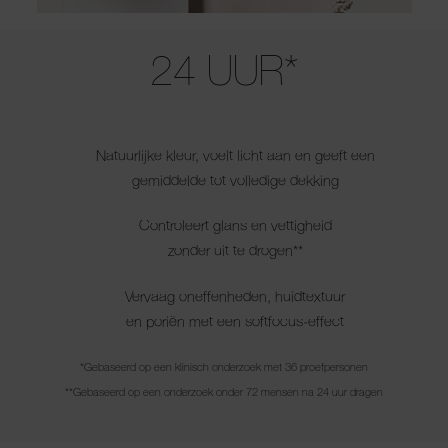
Use the arrow keys to move the slider left and right to see the before 
24 UUR*
Natuurlijke kleur, voelt licht aan en geeft een
gemiddelde tot volledige dekking
Controleert glans en vettigheid
zonder uit te drogen**
Vervaag oneffenheden, huidtextuur
en poriën met een softfocus-effect
*Gebaseerd op een klinisch onderzoek met 36 proefpersonen
**Gebaseerd op een onderzoek onder 72 mensen na 24 uur dragen