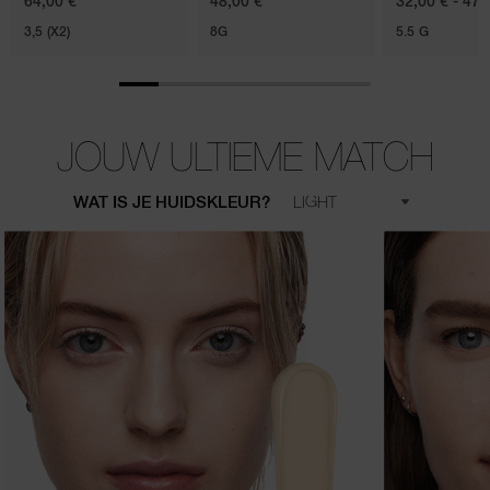
64,00 €
48,00 €
32,00 € - 47,
3,5 (X2)
8G
5.5 G
JOUW ULTIEME MATCH
WAT IS JE HUIDSKLEUR?