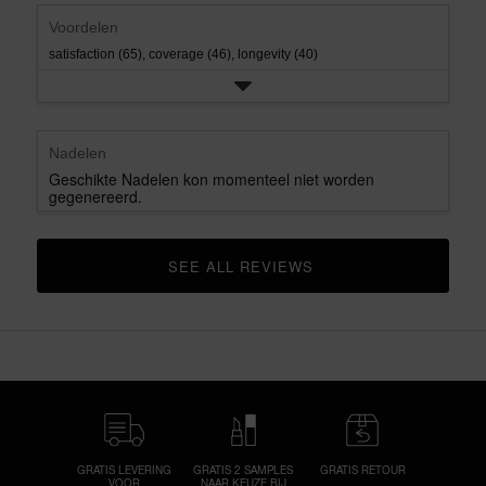
rating.
Voordelen
satisfaction (65),
coverage (46),
longevity (40)
Nadelen
Geschikte Nadelen kon momenteel niet worden
gegenereerd.
SEE ALL REVIEWS 
CLICK TO GO TO ALL REVIEWS
GRATIS LEVERING
GRATIS 2 SAMPLES
GRATIS RETOUR
VOOR
NAAR KEUZE BIJ