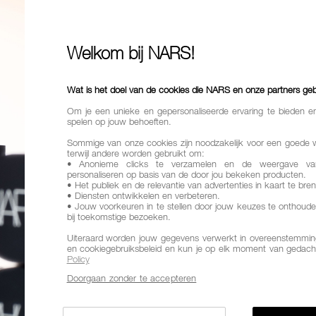
56,00
Een foundation
Welkom bij NARS!
een natuurlij
Finish
Natu
Wat is het doel van de cookies die NARS en onze partners ge
Om je een unieke en gepersonaliseerde ervaring te bieden e
Dekking
Me
spelen op jouw behoeften.
Voordelen
Sommige van onze cookies zijn noodzakelijk voor een goede 
dekking
terwijl andere worden gebruikt om:
• Anonieme clicks te verzamelen en de weergave va
personaliseren op basis van de door jou bekeken producten.
Variaties
• Het publiek en de relevantie van advertenties in kaart te bre
HUIDTINT
• Diensten ontwikkelen en verbeteren.
• Jouw voorkeuren in te stellen door jouw keuzes te onthoude
bij toekomstige bezoeken.
Uiteraard worden jouw gegevens verwerkt in overeenstemming
en cookiegebruiksbeleid en kun je op elk moment van gedach
Policy
MON
Doorgaan zonder te accepteren