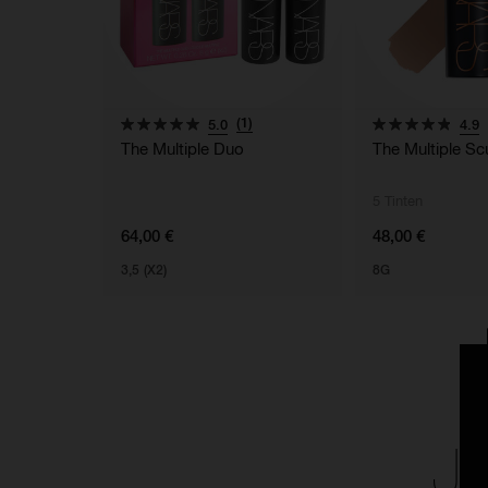
(1)
5.0
4.9
The Multiple Duo
The Multiple Scu
5 Tinten
64,00 €
48,00 €
3,5 (X2)
8G
J