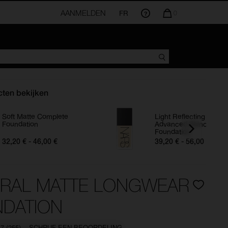
AANMELDEN
FR
AANTAL
0
ARTIKELEN
IN
WINKELMANDJE
IS
ten bekijken
Soft Matte Complete
Light Reflecting
Foundation
Advanced Skincare
Foundation
32,20 € - 46,00 €
39,20 € - 56,00 €
RAL MATTE LONGWEAR
DATION
.7
(255)
SCHRIJF EEN BEOORDELING