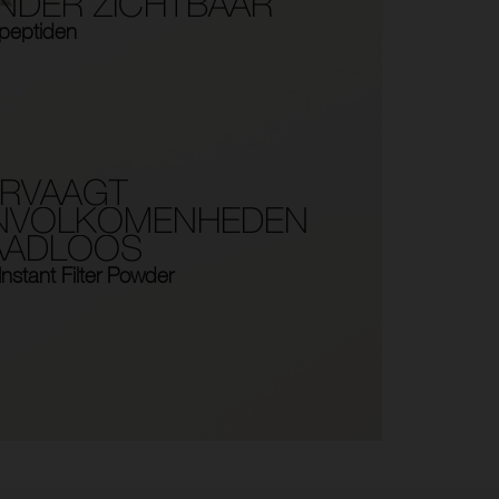
NDER ZICHTBAAR
peptiden
ERVAAGT
NVOLKOMENHEDEN
AADLOOS
Instant Filter Powder