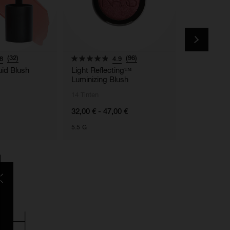
(32)
(96)
8
4.9
uid Blush
Light Reflecting™
Light Refle
Luminizing Blush
Powder – P
14 Tinten
32,00 € - 47,00 €
49,00 €
5.5 G
9 G
CH