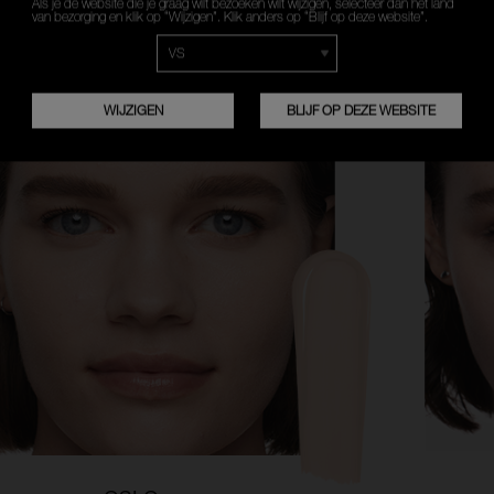
Als je de website die je graag wilt bezoeken wilt wijzigen, selecteer dan het land
van bezorging en klik op “Wijzigen”. Klik anders op “Blijf op deze website”.
WAT IS JE HUIDSKLEUR?
FRANÇAIS
NEDERLANDS
WIJZIGEN
BLIJF OP DEZE WEBSITE