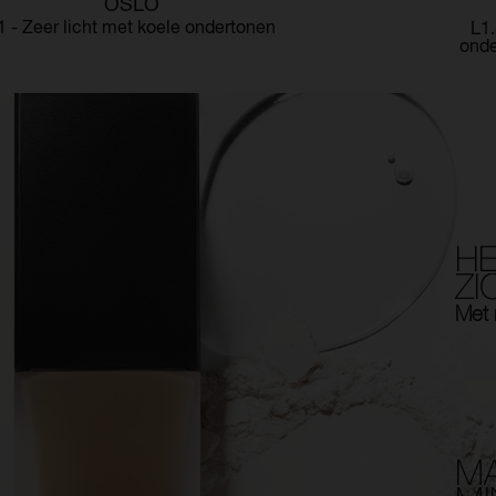
OSLO
1 - Zeer licht met koele ondertonen
L1.
onde
HE
ZI
Met 
MA