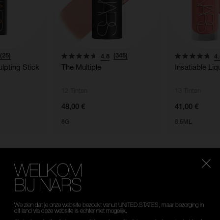
(25)
(345)
4.8
4.
lpting Stick
The Multiple
Insatiable Liq
12 Tinten
13 Tinten
48,00 €
41,00 €
8G
8.5ML
WELKOM
BIJ NARS
Selecteer
OUW ULTIEME MAT
je taal
We zien dat je onze website bezoekt vanuit UNITED.STATES, maar bezorging in
dit land via deze website is echter niet mogelijk.