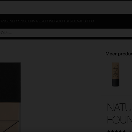
ANGEN
LIPPEN
OGEN
MAKE-UP
FIND YOUR SHADE
NARS PRO
Meer produc
NATU
FOUN
4