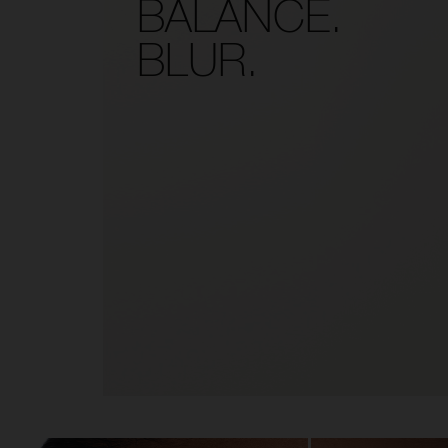
BALANCE.
BLUR.
the arrow keys to move the slider left and right to see the before and 