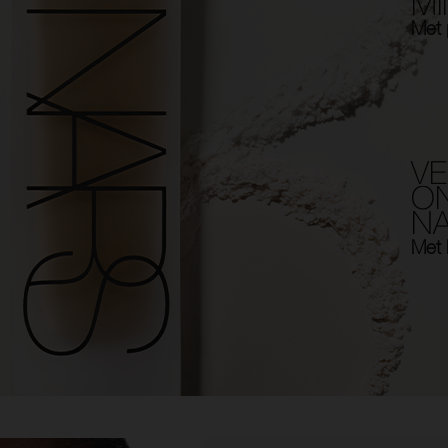
MI
Met 
V
O
N
Met 
after differences