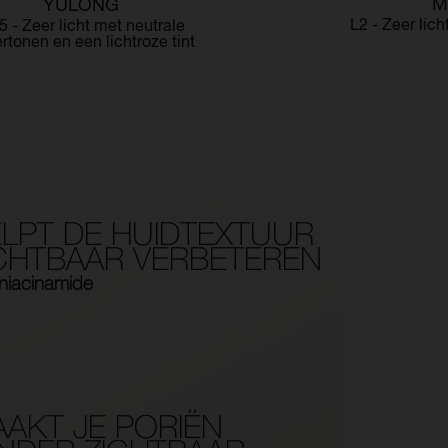
M
YULONG
L2 - Zeer lic
5 - Zeer licht met neutrale
rtonen en een lichtroze tint
LPT DE HUIDTEXTUUR
CHTBAAR VERBETEREN
niacinamide
AKT JE PORIËN