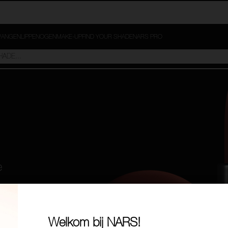
ANGEN
LIPPEN
OGEN
MAKE-UP
FIND YOUR SHADE
NARS PRO
e
Welkom bij NARS!