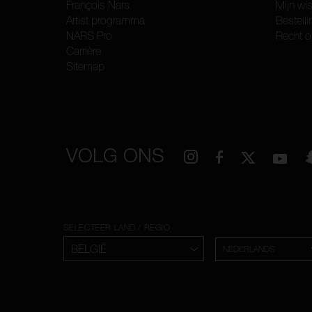
François Nars
Mijn wis
Artist programma
Bestelli
NARS Pro
Recht o
Carrière
Sitemap
VOLG ONS
SELECTEER LAND / REGIO