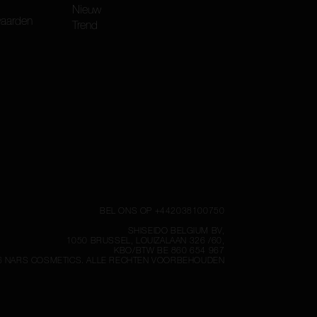
Nieuw
waarden
Trend
BEL ONS OP +442038100750
SHISEIDO BELGIUM BV,
1050 BRUSSEL, LOUIZALAAN 326 /60,
KBO/BTW BE 860 654 967
6
NARS COSMETICS.
ALLE RECHTEN VOORBEHOUDEN