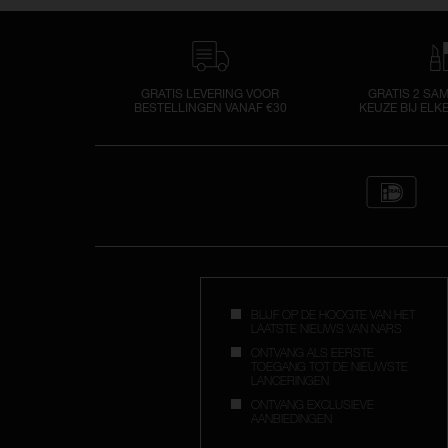
Nci
L
GRATIS LEVERING VOOR
GRATIS 2 SA
BESTELLINGEN VANAF €30
KEUZE BIJ ELK
BLIJF OP DE HOOGTE VAN HET
LAATSTE NIEUWS VAN NARS
ONTVANG ALS EERSTE
TOEGANG TOT DE NIEUWSTE
LANCERINGEN
ONTVANG EXCLUSIEVE
AANBIEDINGEN