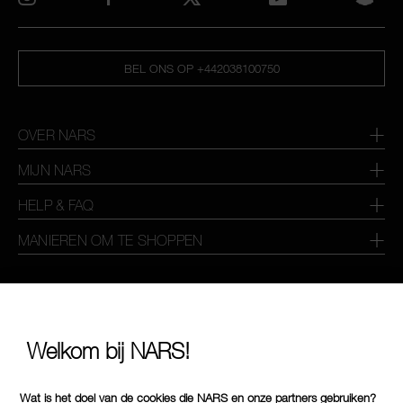
BEL ONS OP +442038100750
OVER NARS
MIJN NARS
HELP & FAQ
MANIEREN OM TE SHOPPEN
SELECTEER LAND / REGIO
Welkom bij NARS!
Wat is het doel van de cookies die NARS en onze partners gebruiken?