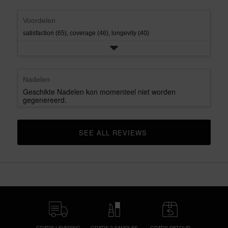
rating.
star
rating.
Voordelen
satisfaction (65),
coverage (46),
longevity (40)
Nadelen
Geschikte Nadelen kon momenteel niet worden
gegenereerd.
SEE ALL REVIEWS 
CLICK TO GO TO ALL REVIEWS
GRATIS LEVERING
GRATIS 2 SAMPLES
GRATIS RETOUR