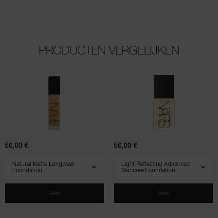
PRODUCTEN VERGELIJKEN
(255)
(868)
(961)
(569)
(518)
(828)
4.7
4.5
4.5
4.7
4.3
4.5
Natural
Light
Matte
Reflecting
Longwear
Advanced
Foundation
Skincare
Foundation
56,00 €
56,00 €
SELECT VARIANT
SELECT VARIANT
View
View