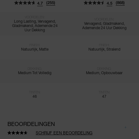
(255)
(868)
4.7
4.5
VOORDELEN:
VOORDELEN:
Long Lasting, Vervagend,
Vervagend, Gladmakend,
Gladmakend, Ademende 24
Ademende 24 Uur Dekking
Uur Dekking
FINISH:
FINISH:
Natuurlijk, Matte
Natuurlijk, Stralend
DEKKING:
DEKKING:
Medium Tot Volledig
Medium, Opbouwbaar
TINTEN:
TINTEN:
46
47
BEOORDELINGEN
SCHRIJF EEN BEOORDELING