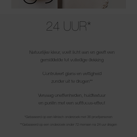
Use the arrow keys to move the slider left and right to see the before 
24 UUR*
Natuurlijke kleur, voelt licht aan en geeft een
gemiddelde tot volledige dekking
Controleert glans en vettigheid
zonder uit te drogen**
Vervaag oneffenheden, huidtextuur
en poriën met een softfocus-effect
*Gebaseerd op een klinisch onderzoek met 36 proefpersonen
**Gebaseerd op een onderzoek onder 72 mensen na 24 uur dragen