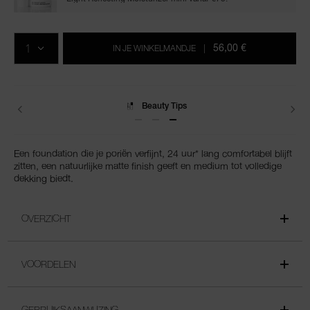
Voeg
Productacties
Acties
aan
AANTAL
de
56,00 €
IN JE WINKELMANDJE
|
opties
van
het
winkelmandje
toe
Levering
Een foundation die je poriën verfijnt, 24 uur* lang comfortabel blijft
zitten, een natuurlijke matte finish geeft en medium tot volledige
dekking biedt.
OVERZICHT
VOORDELEN
GEBRUIKSAANWIJZING