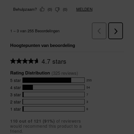
Hoogtepunten van beoordeling
4.7 stars
Average
rating
Rating Distribution
for
(
325
 reviews)
this
5
star
255
product:
255
4.7
4
star
54
reviews
54
out
with
3
star
7
reviews
of
7
5
5
with
2
star
3
reviews
3
stars
star
4
with
1
star
6
reviews
6
rating.
star
3
with
reviews
rating.
star
110
 out of 
121
 (
91
%)
of reviewers
2
with
would recommend this product to a
rating.
star
1
friend.