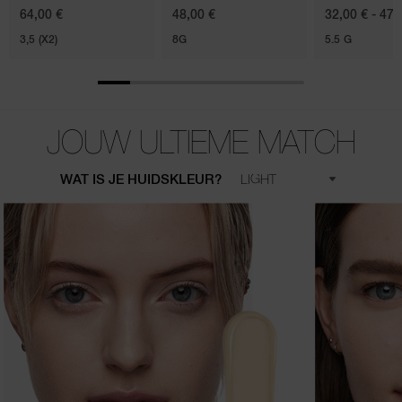
64,00 €
48,00 €
32,00 € - 47,
3,5 (X2)
8G
5.5 G
JOUW ULTIEME MATCH
WAT IS JE HUIDSKLEUR?