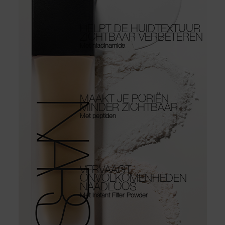
HELPT DE HUIDTEXTUUR
ZICHTBAAR VERBETEREN
Met niacinamide
MAAKT JE PORIËN
MINDER ZICHTBAAR
Met peptiden
VERVAAGT
ONVOLKOMENHEDEN
NAADLOOS
Met Instant Filter Powder