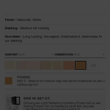
Details
/nl/natural-
Artikelnummer:
Finish
Natuurlijk,
Matte
matte-
0194251156019
longwear-
Dekking
Medium tot volledig
foundation/0194251156019.html
Voordelen
Long Lasting,
Vervagend,
Gladmakend,
Ademende 24
uur dekking
Variaties
HUIDTINT
ONDERTOON
+39
PHOENIX
MD1.5 - Medium tot medium-diep met warme ondertonen en een
olijfkleurige tint
GIVE IN. GET LIT.
Ontvang een Light Reflecting Hydrating Primer mini en een
Setting Powder mini bij besteding vanaf €65, plus een
Light Reflecting Moisturizer mini vanaf €75.