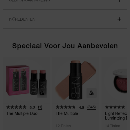
INGREDIËNTEN
Speciaal Voor Jou Aanbevolen
(1)
(345)
5.0
4.8
4
The Multiple Duo
The Multiple
Light Reflec
Luminizing B
12 Tinten
14 Tinten