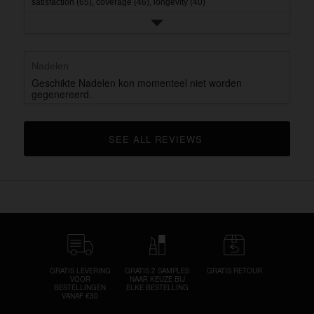
satisfaction (65),
coverage (46),
longevity (40)
Nadelen
Geschikte Nadelen kon momenteel niet worden
gegenereerd.
SEE ALL REVIEWS 
CLICK TO GO TO ALL REVIEWS
GRATIS LEVERING
GRATIS 2 SAMPLES
GRATIS RETOUR
VOOR
NAAR KEUZE BIJ
BESTELLINGEN
ELKE BESTELLING
VANAF €30