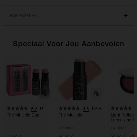
INGREDIËNTEN
Speciaal Voor Jou Aanbevolen
(1)
(345)
5.0
4.8
4
The Multiple Duo
The Multiple
Light Reflec
Luminizing B
12 Tinten
14 Tinten