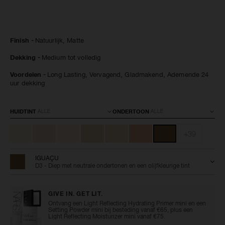
Details
/nl/natural-
Artikelnummer:
Finish
Natuurlijk,
Matte
matte-
0194251156132
longwear-
Dekking
Medium tot volledig
foundation/0194251156132.html
Voordelen
Long Lasting,
Vervagend,
Gladmakend,
Ademende 24
uur dekking
Variaties
HUIDTINT
ONDERTOON
+39
IGUAÇU
D3 - Diep met neutrale ondertonen en een olijfkleurige tint
GIVE IN. GET LIT.
Ontvang een Light Reflecting Hydrating Primer mini en een
Setting Powder mini bij besteding vanaf €65, plus een
Light Reflecting Moisturizer mini vanaf €75.