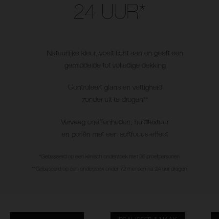
24 UUR*
Natuurlijke kleur, voelt licht aan en geeft een
gemiddelde tot volledige dekking
Controleert glans en vettigheid
zonder uit te drogen**
Vervaag oneffenheden, huidtextuur
en poriën met een softfocus-effect
*Gebaseerd op een klinisch onderzoek met 36 proefpersonen
**Gebaseerd op een onderzoek onder 72 mensen na 24 uur dragen