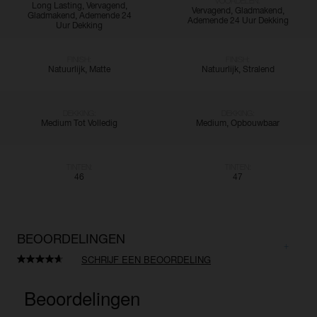
VOORDELEN:
Long Lasting, Vervagend,
Vervagend, Gladmakend,
Gladmakend, Ademende 24
Ademende 24 Uur Dekking
Uur Dekking
FINISH:
FINISH:
Natuurlijk, Matte
Natuurlijk, Stralend
DEKKING:
DEKKING:
Medium Tot Volledig
Medium, Opbouwbaar
TINTEN:
TINTEN:
46
47
BEOORDELINGEN
SCHRIJF EEN BEOORDELING
Lees
255
beoordelingen.
Dezelfde
paginalink.