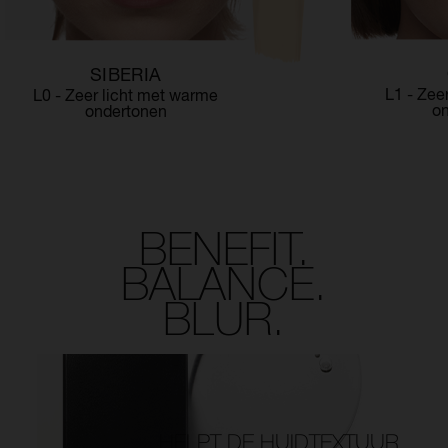
SIBERIA
L1 - Zee
L0 - Zeer licht met warme
o
ondertonen
BENEFIT.
BALANCE.
BLUR.
HELPT DE HUIDTEXTUUR