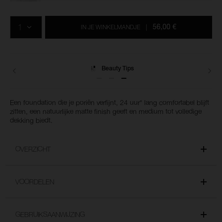
Voeg
Productacties
Acties
aan
AANTAL
de
56,00 €
IN JE WINKELMANDJE
|
opties
van
het
winkelmandje
toe
Levering
Een foundation die je poriën verfijnt, 24 uur* lang comfortabel blijft
zitten, een natuurlijke matte finish geeft en medium tot volledige
dekking biedt.
OVERZICHT
VOORDELEN
GEBRUIKSAANWIJZING