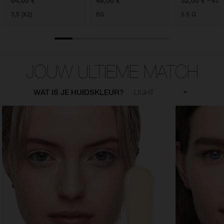
64,00 €
48,00 €
32,00 € - 47,
3,5 (X2)
8G
5.5 G
JOUW ULTIEME MATCH
WAT IS JE HUIDSKLEUR?