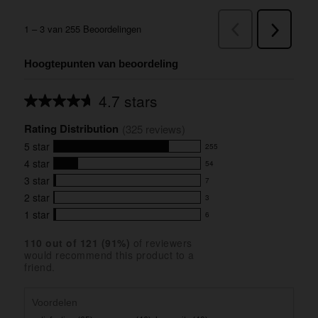
Hoogtepunten van beoordeling
4.7 stars
Average
rating
Rating Distribution
for
(
325
 reviews)
this
5
star
255
product:
255
4.7
4
star
54
reviews
54
out
with
3
star
7
reviews
of
7
5
5
with
2
star
3
reviews
3
stars
star
4
with
1
star
6
reviews
6
rating.
star
3
with
reviews
rating.
star
110
 out of 
121
 (
91
%)
of reviewers
2
with
would recommend this product to a
rating.
star
1
friend.
rating.
star
rating.
Voordelen