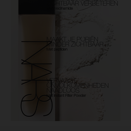
ZICHTBAAR VERBETEREN
Met niacinamide
MAAKT JE PORIËN
MINDER ZICHTBAAR
Met peptiden
VERVAAGT
ONVOLKOMENHEDEN
NAADLOOS
Met Instant Filter Powder
Use the arrow keys to move the slider left and right to see the before 