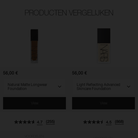
PRODUCTEN VERGELIJKEN
(255)
(868)
(961)
(568)
(518)
(828)
4.7
4.5
4.5
4.7
4.3
4.5
Natural
Light
Matte
Reflecting
Longwear
Advanced
Foundation
Skincare
Foundation
56,00 €
56,00 €
SELECT VARIANT
SELECT VARIANT
View
View
(255)
(868)
4.7
4.5
VOORDELEN: