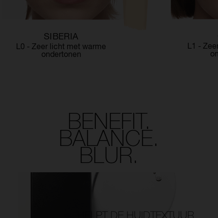
SIBERIA
L1 - Zee
L0 - Zeer licht met warme
o
ondertonen
BENEFIT.
BALANCE.
BLUR.
HELPT DE HUIDTEXTUUR