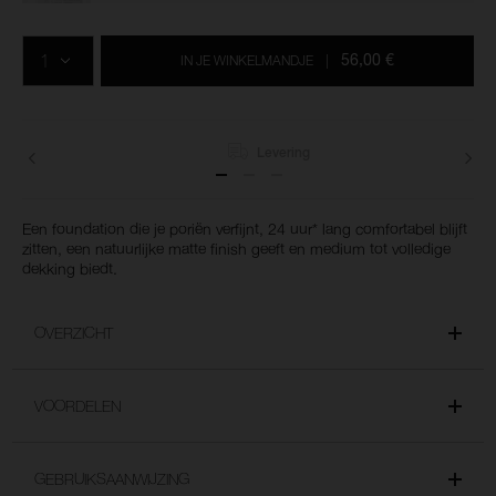
Voeg
Productacties
Acties
aan
AANTAL
de
56,00 €
IN JE WINKELMANDJE
|
opties
van
het
winkelmandje
toe
Levering
Een foundation die je poriën verfijnt, 24 uur* lang comfortabel blijft
zitten, een natuurlijke matte finish geeft en medium tot volledige
dekking biedt.
OVERZICHT
VOORDELEN
GEBRUIKSAANWIJZING