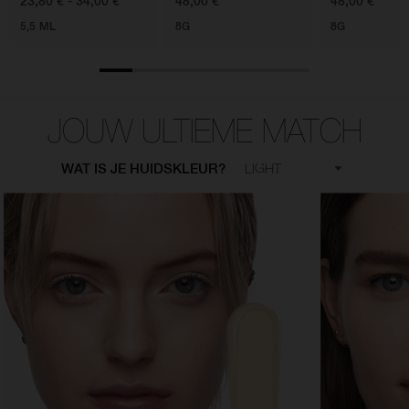
23,80 € - 34,00 €
48,00 €
48,00 €
5,5 ML
8G
8G
JOUW ULTIEME MATCH
WAT IS JE HUIDSKLEUR?