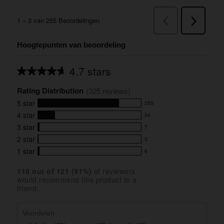
Hoogtepunten van beoordeling
4.7 stars
Average
rating
Rating Distribution
for
(
325
 reviews)
this
5
star
255
product:
255
4.7
4
star
54
reviews
54
out
with
3
star
7
reviews
of
7
5
5
with
2
star
3
reviews
3
stars
star
4
with
1
star
6
reviews
6
rating.
star
3
with
reviews
rating.
star
110
 out of 
121
 (
91
%)
of reviewers
2
with
would recommend this product to a
rating.
star
1
friend.
rating.
star
rating.
Voordelen