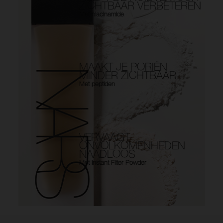
ZICHTBAAR VERBETEREN
Met niacinamide
MAAKT JE PORIËN
MINDER ZICHTBAAR
Met peptiden
VERVAAGT
ONVOLKOMENHEDEN
NAADLOOS
Met Instant Filter Powder
Use the arrow keys to move the slider left and right to see the before 