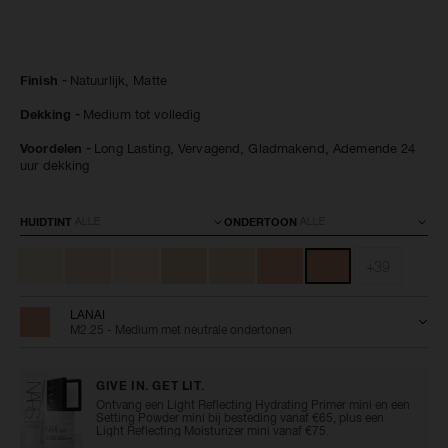
Details
/nl/natural-
Artikelnummer:
Finish
Natuurlijk,
Matte
matte-
0194251155913
longwear-
Dekking
Medium tot volledig
foundation/0194251155913.html
Voordelen
Long Lasting,
Vervagend,
Gladmakend,
Ademende 24
uur dekking
Variaties
HUIDTINT
ONDERTOON
+39
LANAI
M2.25 - Medium met neutrale ondertonen
GIVE IN. GET LIT.
Ontvang een Light Reflecting Hydrating Primer mini en een
Setting Powder mini bij besteding vanaf €65, plus een
Light Reflecting Moisturizer mini vanaf €75.