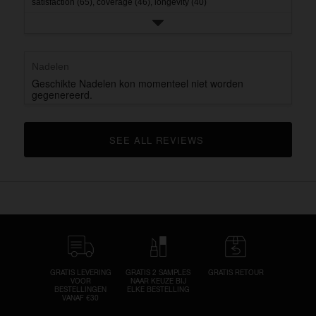
satisfaction (65),
coverage (46),
longevity (40)
Nadelen
Geschikte Nadelen kon momenteel niet worden
gegenereerd.
SEE ALL REVIEWS 
CLICK TO GO TO ALL REVIEWS
GRATIS LEVERING
GRATIS 2 SAMPLES
GRATIS RETOUR
VOOR
NAAR KEUZE BIJ
BESTELLINGEN
ELKE BESTELLING
VANAF €30