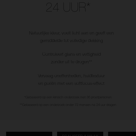
24 UUR*
Natuurlijke kleur, voelt licht aan en geeft een
gemiddelde tot volledige dekking
Controleert glans en vettigheid
zonder uit te drogen**
Vervaag oneffenheden, huidtextuur
en poriën met een softfocus-effect
*Gebaseerd op een klinisch onderzoek met 36 proefpersonen
**Gebaseerd op een onderzoek onder 72 mensen na 24 uur dragen