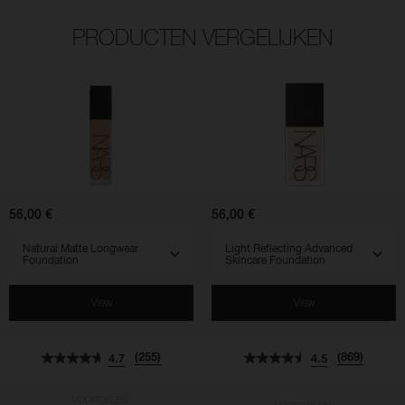
PRODUCTEN VERGELIJKEN
(255)
(869)
(961)
(569)
(518)
(828)
4.7
4.5
4.5
4.7
4.3
4.5
Natural
Light
Matte
Reflecting
Longwear
Advanced
Foundation
Skincare
Foundation
56,00 €
56,00 €
SELECT VARIANT
SELECT VARIANT
View
View
(255)
(869)
4.7
4.5
VOORDELEN: