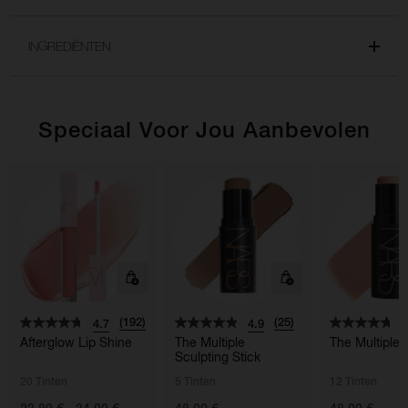
INGREDIËNTEN
Speciaal Voor Jou Aanbevolen
(192)
(25)
4.7
4.9
4
Afterglow Lip Shine
The Multiple
The Multiple
Sculpting Stick
20 Tinten
5 Tinten
12 Tinten