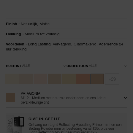
Details
/nl/natural-
Artikelnummer:
Finish
Natuurlijk,
Matte
matte-
0194251155883
longwear-
Dekking
Medium tot volledig
foundation/0194251155883.html
Voordelen
Long Lasting,
Vervagend,
Gladmakend,
Ademende 24
uur dekking
Variaties
HUIDTINT
ONDERTOON
+39
PATAGONIA
M1.2 - Medium met neutrale ondertonen en een lichte
perzikkleurige tint
GIVE IN. GET LIT.
Ontvang een Light Reflecting Hydrating Primer mini en een
Setting Powder mini bij besteding vanaf €65, plus een
Light Reflecting Moisturizer mini vanaf €75.