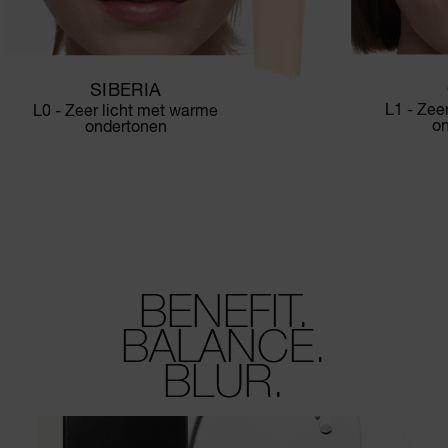
SIBERIA
L1 - Zee
L0 - Zeer licht met warme
o
ondertonen
BENEFIT.
BALANCE.
BLUR.