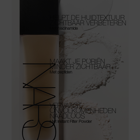
HELPT DE HUIDTEXTUUR
ZICHTBAAR VERBETEREN
Met niacinamide
MAAKT JE PORIËN
MINDER ZICHTBAAR
Met peptiden
VERVAAGT
ONVOLKOMENHEDEN
NAADLOOS
Met Instant Filter Powder