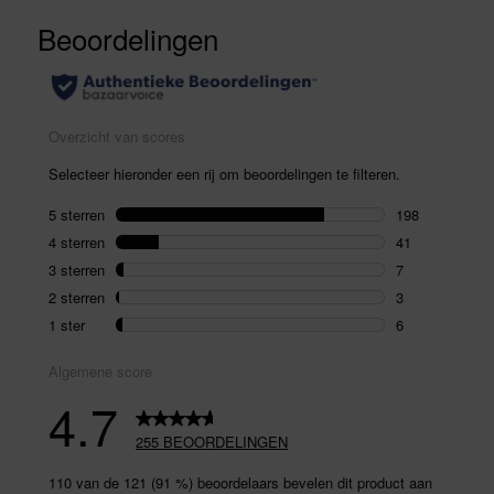
255
beoordelingen.
Dezelfde
paginalink.