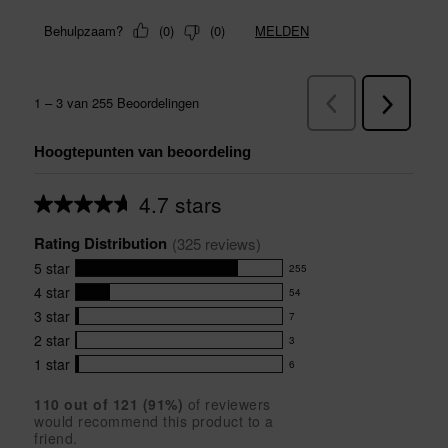
Hoogtepunten van beoordeling
4.7 stars
Average
rating
Rating Distribution
for
(
325
 reviews)
this
5
star
255
product:
255
4.7
4
star
54
reviews
54
out
with
3
star
7
reviews
of
7
5
5
with
2
star
3
reviews
3
stars
star
4
with
1
star
6
reviews
6
rating.
star
3
with
reviews
rating.
star
110
 out of 
121
 (
91
%)
of reviewers
2
with
would recommend this product to a
rating.
star
1
friend.