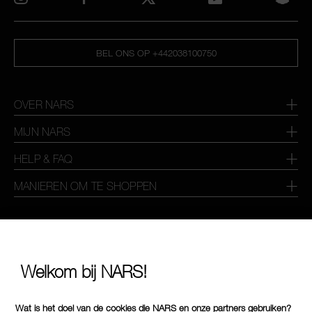
BEL ONS OP +442038100750
OVER NARS
MIJN NARS
HELP & FAQ
MANIEREN OM TE SHOPPEN
SELECTEER LAND / REGIO
Welkom bij NARS!
Wat is het doel van de cookies die NARS en onze partners gebruiken?