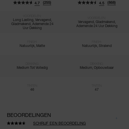
(255)
(868)
4.7
4.5
VOORDELEN:
VOORDELEN:
Long Lasting, Vervagend,
Vervagend, Gladmakend,
Gladmakend, Ademende 24
Ademende 24 Uur Dekking
Uur Dekking
FINISH:
FINISH:
Natuurlijk, Matte
Natuurlijk, Stralend
DEKKING:
DEKKING:
Medium Tot Volledig
Medium, Opbouwbaar
TINTEN:
TINTEN:
46
47
BEOORDELINGEN
SCHRIJF EEN BEOORDELING
Lees