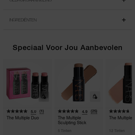
INGREDIËNTEN
Speciaal Voor Jou Aanbevolen
(1)
(25)
5.0
4.9
4
The Multiple Duo
The Multiple
The Multiple
Sculpting Stick
5 Tinten
12 Tinten