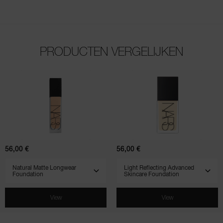
PRODUCTEN VERGELIJKEN
(255)
(868)
(961)
(568)
(518)
(828)
4.7
4.5
4.5
4.7
4.3
4.5
Natural
Light
Matte
Reflecting
Longwear
Advanced
Foundation
Skincare
Foundation
56,00 €
56,00 €
SELECT VARIANT
SELECT VARIANT
View
View