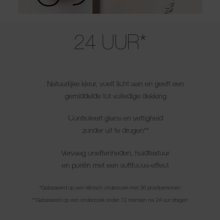
Use the arrow keys to move the slider left and right to see the before 
24 UUR*
Natuurlijke kleur, voelt licht aan en geeft een
gemiddelde tot volledige dekking
Controleert glans en vettigheid
zonder uit te drogen**
Vervaag oneffenheden, huidtextuur
en poriën met een softfocus-effect
*Gebaseerd op een klinisch onderzoek met 36 proefpersonen
**Gebaseerd op een onderzoek onder 72 mensen na 24 uur dragen