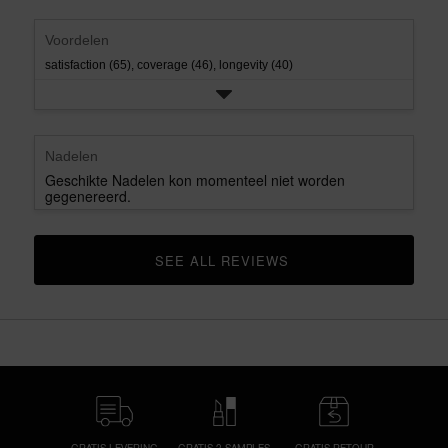
rating.
star
rating.
Voordelen
satisfaction (65),
coverage (46),
longevity (40)
Nadelen
Geschikte Nadelen kon momenteel niet worden
gegenereerd.
SEE ALL REVIEWS 
CLICK TO GO TO ALL REVIEWS
GRATIS LEVERING
GRATIS 2 SAMPLES
GRATIS RETOUR