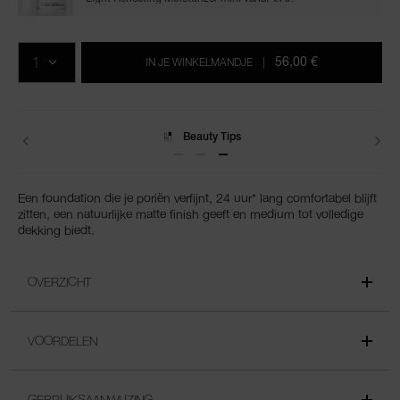
Voeg
Productacties
Acties
aan
AANTAL
de
56,00 €
IN JE WINKELMANDJE
|
opties
van
het
winkelmandje
toe
Levering
Een foundation die je poriën verfijnt, 24 uur* lang comfortabel blijft
zitten, een natuurlijke matte finish geeft en medium tot volledige
dekking biedt.
OVERZICHT
VOORDELEN
GEBRUIKSAANWIJZING