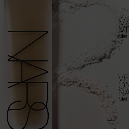
MA
MI
Met 
V
O
N
Met 