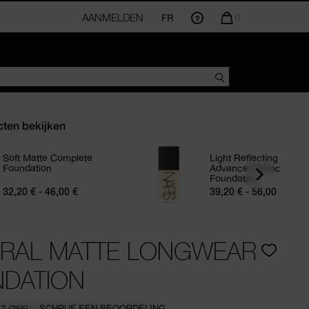
AANMELDEN
FR
AANTAL
0
ARTIKELEN
IN
WINKELMANDJE
IS
ten bekijken
Soft Matte Complete
Light Reflecting
Foundation
Advanced Skincare
Foundation
32,20 € - 46,00 €
39,20 € - 56,00 €
RAL MATTE LONGWEAR
DATION
.7
(255)
SCHRIJF EEN BEOORDELING