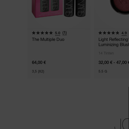
(1)
5.0
4.9
The Multiple Duo
Light Reflectin
Luminizing Blus
14 Tinten
64,00 €
32,00 € - 47,00 
3,5 (X2)
5.5 G
J