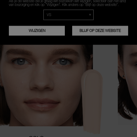
Als je de website die je graag wilt bezoeken wilt wijzigen, selecteer dan het land
van bezorging en klik op “Wijzigen”. Klik anders op “Blijf op deze website”.
WAT IS JE HUIDSKLEUR?
WIJZIGEN
BLIJF OP DEZE WEBSITE