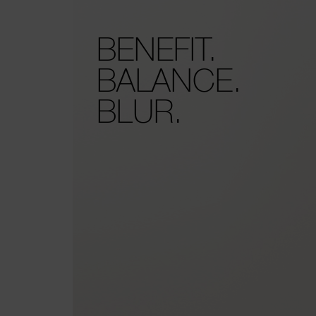
BENEFIT.
BALANCE.
BLUR.