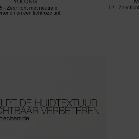
M
YULONG
L2 - Zeer lic
5 - Zeer licht met neutrale
rtonen en een lichtroze tint
LPT DE HUIDTEXTUUR
CHTBAAR VERBETEREN
niacinamide