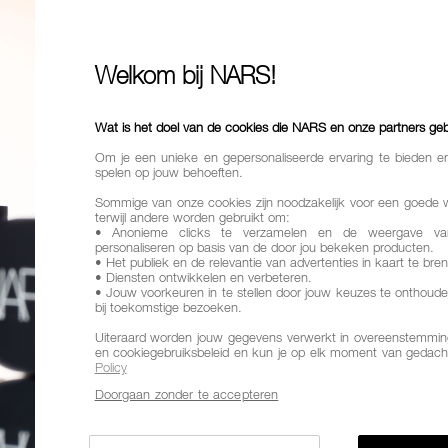
56,00
Een foundation
Welkom bij NARS!
een natuurlij
Finish
Natu
Wat is het doel van de cookies die NARS en onze partners ge
Om je een unieke en gepersonaliseerde ervaring te bieden e
Dekking
Me
spelen op jouw behoeften.
Voordelen
Sommige van onze cookies zijn noodzakelijk voor een goede 
dekking
terwijl andere worden gebruikt om:
• Anonieme clicks te verzamelen en de weergave va
personaliseren op basis van de door jou bekeken producten.
Variaties
• Het publiek en de relevantie van advertenties in kaart te bre
HUIDTINT
• Diensten ontwikkelen en verbeteren.
• Jouw voorkeuren in te stellen door jouw keuzes te onthoude
bij toekomstige bezoeken.
Uiteraard worden jouw gegevens verwerkt in overeenstemming
en cookiegebruiksbeleid en kun je op elk moment van gedach
Policy
BAR
Doorgaan zonder te accepteren