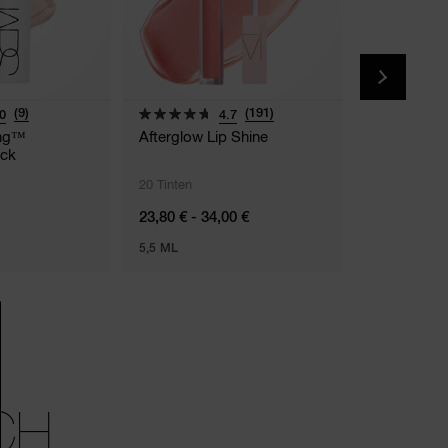
(9)
(191)
0
4.7
ing™
Afterglow Lip Shine
The Multipl
ick
20 Tinten
5 Tinten
23,80 € - 34,00 €
48,00 €
5,5 ML
8G
CH