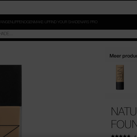
ANGEN
LIPPEN
OGEN
MAKE-UP
FIND YOUR SHADE
NARS PRO
Meer produc
NATU
FOUN
4