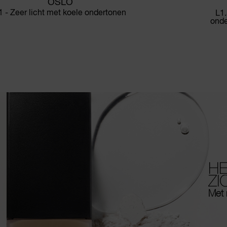
OSLO
1 - Zeer licht met koele ondertonen
L1.
onde
HE
ZI
Met 