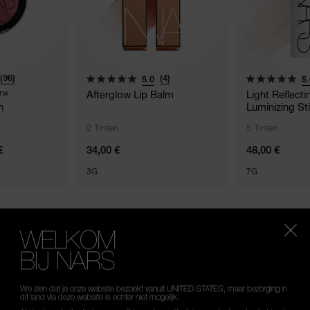
(96)
(4)
5.0
5.
g™
Afterglow Lip Balm
Light Reflect
h
Luminizing St
2 Tinten
5 Tinten
€
34,00 €
48,00 €
3G
7G
WELKOM
BIJ NARS
OUW ULTIEME MAT
We zien dat je onze website bezoekt vanuit UNITED.STATES, maar bezorging in
dit land via deze website is echter niet mogelijk.