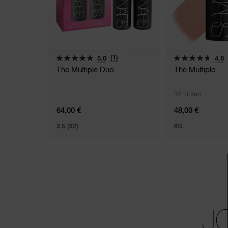
(1)
5.0
4.8
The Multiple Duo
The Multiple
12 Tinten
64,00 €
48,00 €
3,5 (X2)
8G
J