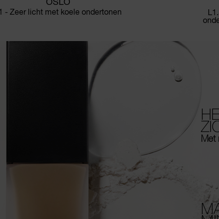
OSLO
1 - Zeer licht met koele ondertonen
L1.
onde
HE
ZI
Met 
MA