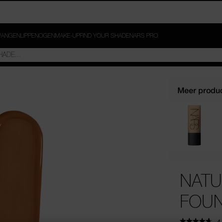
ANGEN
LIPPEN
OGEN
MAKE-UP
FIND YOUR SHADE
NARS PRO
Meer produc
NATU
FOUN
4