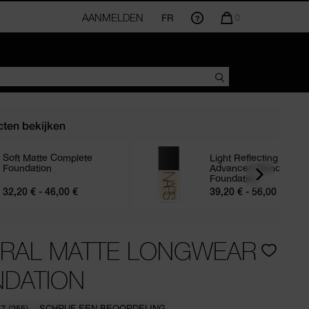
AANMELDEN
FR
AANTAL
0
ARTIKELEN
IN
WINKELMANDJE
IS
ten bekijken
Soft Matte Complete
Light Reflecting
Foundation
Advanced Skincare
Foundation
32,20 € - 46,00 €
39,20 € - 56,00 €
RAL MATTE LONGWEAR
DATION
.7
(255)
SCHRIJF EEN BEOORDELING