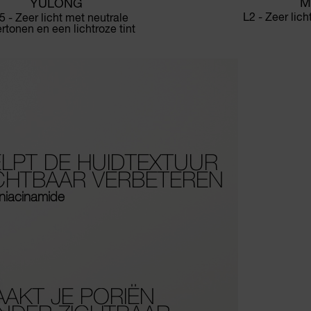
M
YULONG
L2 - Zeer lic
5 - Zeer licht met neutrale
rtonen en een lichtroze tint
LPT DE HUIDTEXTUUR
CHTBAAR VERBETEREN
niacinamide
AKT JE PORIËN