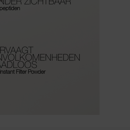
NDER ZICHTBAAR
peptiden
ERVAAGT
NVOLKOMENHEDEN
AADLOOS
Instant Filter Powder