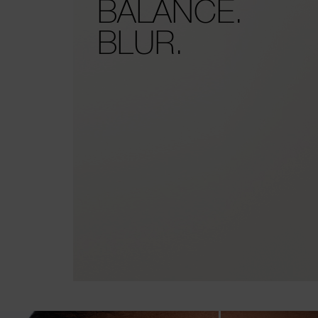
BALANCE.
BLUR.
the arrow keys to move the slider left and right to see the before and 