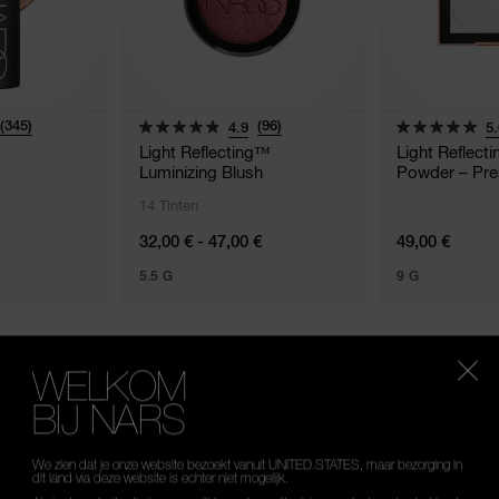
(345)
(96)
4.9
5.
Light Reflecting™
Light Reflect
Luminizing Blush
Powder – Pr
14 Tinten
32,00 € - 47,00 €
49,00 €
5.5 G
9 G
WELKOM
BIJ NARS
OUW ULTIEME MAT
We zien dat je onze website bezoekt vanuit UNITED.STATES, maar bezorging in
dit land via deze website is echter niet mogelijk.