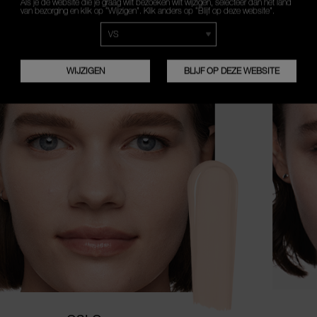
Als je de website die je graag wilt bezoeken wilt wijzigen, selecteer dan het land
van bezorging en klik op “Wijzigen”. Klik anders op “Blijf op deze website”.
WAT IS JE HUIDSKLEUR?
WIJZIGEN
BLIJF OP DEZE WEBSITE