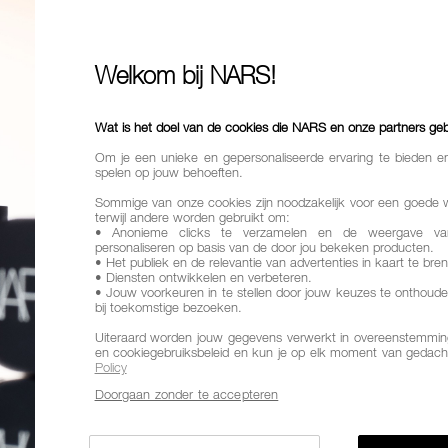
56,00
Een foundation
Welkom bij NARS!
een natuurlij
Finish
Natu
Wat is het doel van de cookies die NARS en onze partners ge
Om je een unieke en gepersonaliseerde ervaring te bieden e
Dekking
Me
spelen op jouw behoeften.
Voordelen
Sommige van onze cookies zijn noodzakelijk voor een goede 
dekking
terwijl andere worden gebruikt om:
• Anonieme clicks te verzamelen en de weergave va
personaliseren op basis van de door jou bekeken producten.
Variaties
• Het publiek en de relevantie van advertenties in kaart te bre
HUIDTINT
• Diensten ontwikkelen en verbeteren.
• Jouw voorkeuren in te stellen door jouw keuzes te onthoude
bij toekomstige bezoeken.
Uiteraard worden jouw gegevens verwerkt in overeenstemming
en cookiegebruiksbeleid en kun je op elk moment van gedach
Policy
MAR
Doorgaan zonder te accepteren