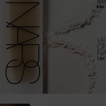
MI
Met 
V
O
N
Met 
after differences