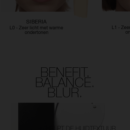
SIBERIA
L1 - Zee
L0 - Zeer licht met warme
o
ondertonen
BENEFIT.
BALANCE.
BLUR.
HELPT DE HUIDTEXTUUR