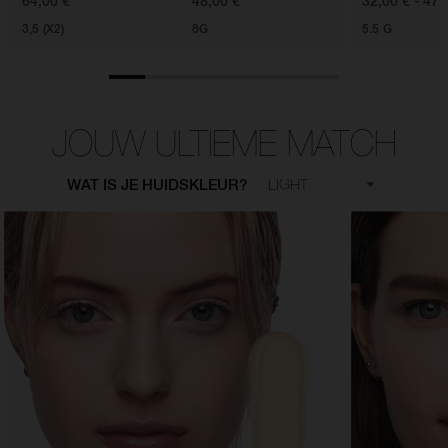
64,00 €
48,00 €
32,00 € - 47,
3,5 (X2)
8G
5.5 G
JOUW ULTIEME MATCH
WAT IS JE HUIDSKLEUR?