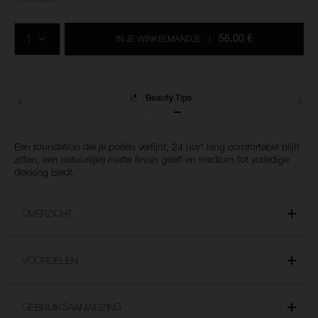
Voeg
Productacties
Acties
aan
AANTAL
de
56,00 €
IN JE WINKELMANDJE
|
opties
van
het
winkelmandje
toe
Levering
Een foundation die je poriën verfijnt, 24 uur* lang comfortabel blijft
zitten, een natuurlijke matte finish geeft en medium tot volledige
dekking biedt.
OVERZICHT
VOORDELEN
GEBRUIKSAANWIJZING