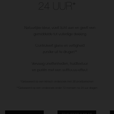
24 UUR*
Natuurlijke kleur, voelt licht aan en geeft een
gemiddelde tot volledige dekking
Controleert glans en vettigheid
zonder uit te drogen**
Vervaag oneffenheden, huidtextuur
en poriën met een softfocus-effect
*Gebaseerd op een klinisch onderzoek met 36 proefpersonen
**Gebaseerd op een onderzoek onder 72 mensen na 24 uur dragen