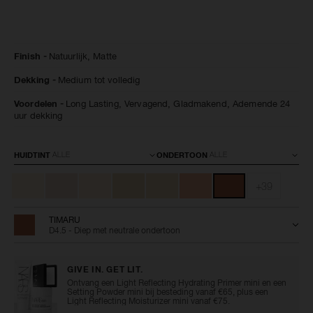
Details
/nl/natural-
Artikelnummer:
Finish
Natuurlijk,
Matte
matte-
0194251160047
longwear-
Dekking
Medium tot volledig
foundation/0194251160047.html
Voordelen
Long Lasting,
Vervagend,
Gladmakend,
Ademende 24
uur dekking
Variaties
HUIDTINT
ONDERTOON
+39
TIMARU
D4.5 - Diep met neutrale ondertoon
GIVE IN. GET LIT.
Ontvang een Light Reflecting Hydrating Primer mini en een
Setting Powder mini bij besteding vanaf €65, plus een
Light Reflecting Moisturizer mini vanaf €75.