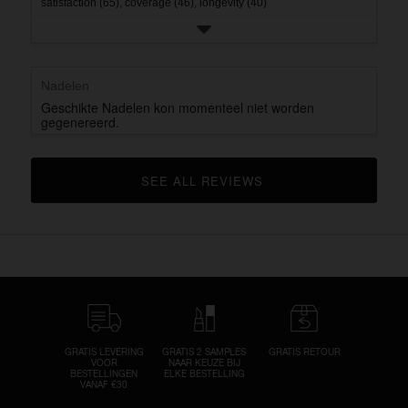
satisfaction (65),
coverage (46),
longevity (40)
Nadelen
Geschikte Nadelen kon momenteel niet worden
gegenereerd.
SEE ALL REVIEWS 
CLICK TO GO TO ALL REVIEWS
GRATIS LEVERING
GRATIS 2 SAMPLES
GRATIS RETOUR
VOOR
NAAR KEUZE BIJ
BESTELLINGEN
ELKE BESTELLING
VANAF €30