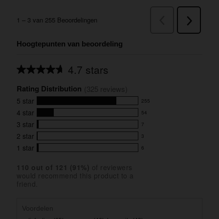
Hoogtepunten van beoordeling
4.7 stars
Average
rating
Rating Distribution
for
(
325
 reviews)
this
5
star
255
product:
255
4.7
4
star
54
reviews
54
out
with
3
star
7
reviews
of
7
5
5
with
2
star
3
reviews
3
stars
star
4
with
1
star
6
reviews
6
rating.
star
3
with
reviews
rating.
star
110
 out of 
121
 (
91
%)
of reviewers
2
with
would recommend this product to a
rating.
star
1
friend.
rating.
star
rating.
Voordelen