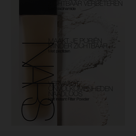
ZICHTBAAR VERBETEREN
Met niacinamide
MAAKT JE PORIËN
MINDER ZICHTBAAR
Met peptiden
VERVAAGT
ONVOLKOMENHEDEN
NAADLOOS
Met Instant Filter Powder
Use the arrow keys to move the slider left and right to see the before 