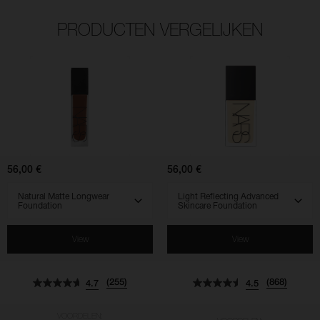
PRODUCTEN VERGELIJKEN
(255)
(868)
(961)
(569)
(518)
(828)
4.7
4.5
4.5
4.7
4.3
4.5
Natural
Light
Matte
Reflecting
Longwear
Advanced
Foundation
Skincare
Foundation
56,00 €
56,00 €
SELECT VARIANT
SELECT VARIANT
View
View
(255)
(868)
4.7
4.5
VOORDELEN: