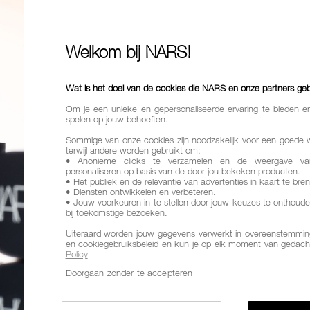
56,00
Een foundation
Welkom bij NARS!
een natuurlij
Finish
Natu
Wat is het doel van de cookies die NARS en onze partners ge
Om je een unieke en gepersonaliseerde ervaring te bieden e
Dekking
Me
spelen op jouw behoeften.
Voordelen
Sommige van onze cookies zijn noodzakelijk voor een goede 
dekking
terwijl andere worden gebruikt om:
• Anonieme clicks te verzamelen en de weergave va
personaliseren op basis van de door jou bekeken producten.
Variaties
• Het publiek en de relevantie van advertenties in kaart te bre
HUIDTINT
• Diensten ontwikkelen en verbeteren.
• Jouw voorkeuren in te stellen door jouw keuzes te onthoude
bij toekomstige bezoeken.
Uiteraard worden jouw gegevens verwerkt in overeenstemming
en cookiegebruiksbeleid en kun je op elk moment van gedach
Policy
MOO
Doorgaan zonder te accepteren