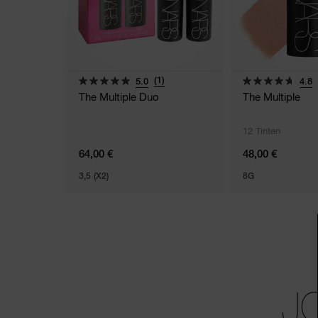
(1)
5.0
4.8
The Multiple Duo
The Multiple
12 Tinten
64,00 €
48,00 €
3,5 (X2)
8G
J