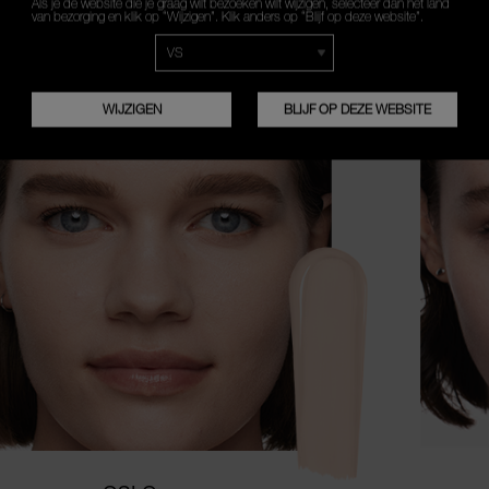
Als je de website die je graag wilt bezoeken wilt wijzigen, selecteer dan het land
van bezorging en klik op “Wijzigen”. Klik anders op “Blijf op deze website”.
WAT IS JE HUIDSKLEUR?
WIJZIGEN
BLIJF OP DEZE WEBSITE