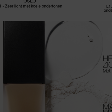
OSLO
1 - Zeer licht met koele ondertonen
L1.
onde
HE
ZI
Met 
MA