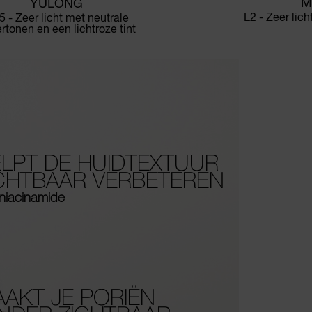
M
YULONG
L2 - Zeer lic
5 - Zeer licht met neutrale
rtonen en een lichtroze tint
LPT DE HUIDTEXTUUR
CHTBAAR VERBETEREN
niacinamide
AKT JE PORIËN