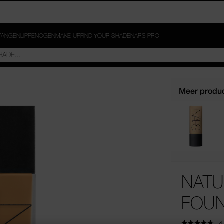
ANGEN
LIPPEN
OGEN
MAKE-UP
FIND YOUR SHADE
NARS PRO
Meer produc
NATU
FOUN
4