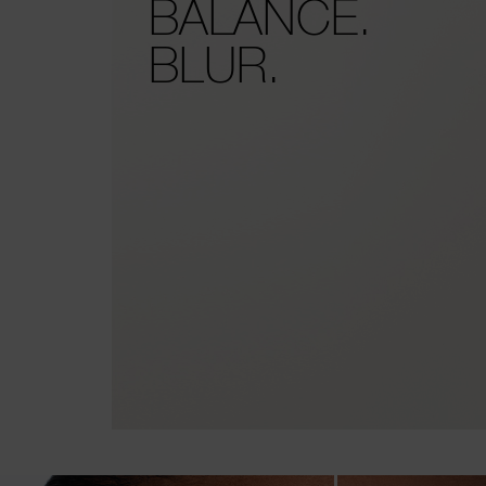
BALANCE.
BLUR.
the arrow keys to move the slider left and right to see the before and 