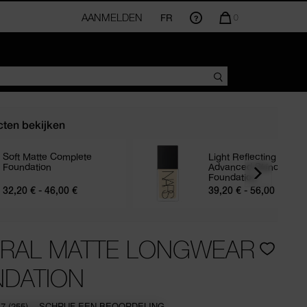
AANMELDEN
FR
AANTAL
0
ARTIKELEN
IN
WINKELMANDJE
IS
ten bekijken
Soft Matte Complete
Light Reflecting
Foundation
Advanced Skincare
Foundation
32,20 € - 46,00 €
39,20 € - 56,00 €
RAL MATTE LONGWEAR
DATION
.7
(255)
SCHRIJF EEN BEOORDELING