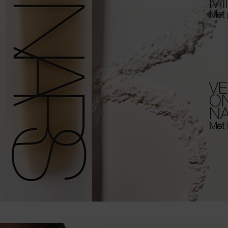
MI
Met 
V
O
N
Met 
after differences