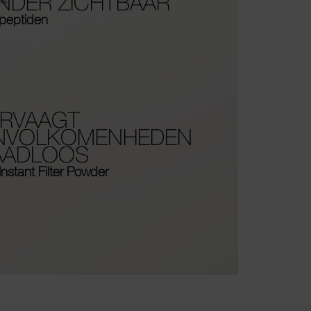
NDER ZICHTBAAR
peptiden
ERVAAGT
NVOLKOMENHEDEN
AADLOOS
Instant Filter Powder