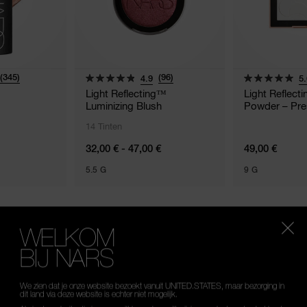
(345)
(96)
4.9
5.
Light Reflecting™
Light Reflect
Luminizing Blush
Powder – Pr
14 Tinten
32,00 € - 47,00 €
49,00 €
5.5 G
9 G
WELKOM
BIJ NARS
OUW ULTIEME MAT
We zien dat je onze website bezoekt vanuit UNITED.STATES, maar bezorging in
dit land via deze website is echter niet mogelijk.