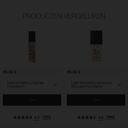
PRODUCTEN VERGELIJKEN
(255)
(868)
(961)
(569)
(518)
(828)
4.7
4.5
4.5
4.7
4.3
4.5
Natural
Light
Matte
Reflecting
Longwear
Advanced
Foundation
Skincare
Foundation
56,00 €
56,00 €
SELECT VARIANT
SELECT VARIANT
View
View
(255)
(868)
4.7
4.5