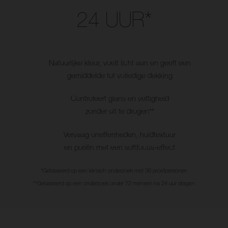
Use the arrow keys to move the slider left and right to see the before 
24 UUR*
Natuurlijke kleur, voelt licht aan en geeft een
gemiddelde tot volledige dekking
Controleert glans en vettigheid
zonder uit te drogen**
Vervaag oneffenheden, huidtextuur
en poriën met een softfocus-effect
*Gebaseerd op een klinisch onderzoek met 36 proefpersonen
**Gebaseerd op een onderzoek onder 72 mensen na 24 uur dragen