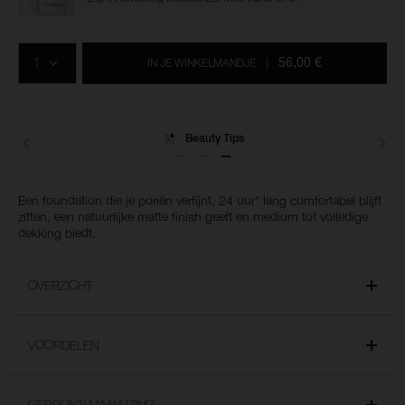
Voeg
Productacties
Acties
aan
AANTAL
de
56,00 €
IN JE WINKELMANDJE
|
opties
van
het
winkelmandje
toe
Levering
Een foundation die je poriën verfijnt, 24 uur* lang comfortabel blijft
zitten, een natuurlijke matte finish geeft en medium tot volledige
dekking biedt.
OVERZICHT
VOORDELEN
GEBRUIKSAANWIJZING