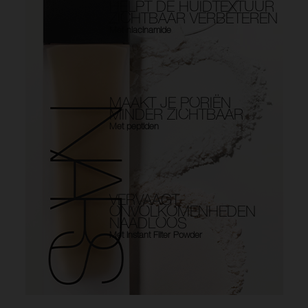
HELPT DE HUIDTEXTUUR
ZICHTBAAR VERBETEREN
Met niacinamide
MAAKT JE PORIËN
MINDER ZICHTBAAR
Met peptiden
VERVAAGT
ONVOLKOMENHEDEN
NAADLOOS
Met Instant Filter Powder