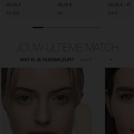
64,00 €
48,00 €
32,00 € - 47,
3,5 (X2)
8G
5.5 G
JOUW ULTIEME MATCH
WAT IS JE HUIDSKLEUR?