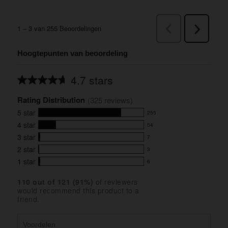
Hoogtepunten van beoordeling
4.7 stars
Average
rating
Rating Distribution
for
(
325
 reviews)
this
5
star
255
product:
255
4.7
4
star
54
reviews
54
out
with
3
star
7
reviews
of
7
5
5
with
2
star
3
reviews
3
stars
star
4
with
1
star
6
reviews
6
rating.
star
3
with
reviews
rating.
star
110
 out of 
121
 (
91
%)
of reviewers
2
with
would recommend this product to a
rating.
star
1
friend.
rating.
star
rating.
Voordelen