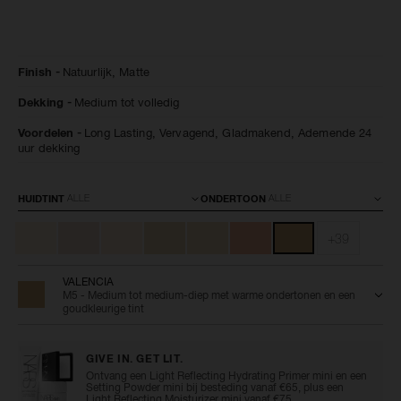
Details
/nl/natural-
Artikelnummer:
Finish
Natuurlijk,
Matte
matte-
0194251155982
longwear-
Dekking
Medium tot volledig
foundation/0194251155982.html
Voordelen
Long Lasting,
Vervagend,
Gladmakend,
Ademende 24
uur dekking
Variaties
HUIDTINT
ONDERTOON
+39
VALENCIA
M5 - Medium tot medium-diep met warme ondertonen en een
goudkleurige tint
GIVE IN. GET LIT.
Ontvang een Light Reflecting Hydrating Primer mini en een
Setting Powder mini bij besteding vanaf €65, plus een
Light Reflecting Moisturizer mini vanaf €75.