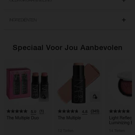
INGREDIËNTEN
Speciaal Voor Jou Aanbevolen
(1)
(345)
5.0
4.8
4
The Multiple Duo
The Multiple
Light Reflec
Luminizing B
12 Tinten
14 Tinten