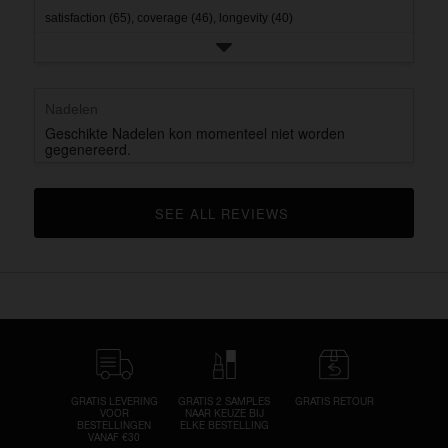
satisfaction (65),
coverage (46),
longevity (40)
Nadelen
Geschikte Nadelen kon momenteel niet worden
gegenereerd.
SEE ALL REVIEWS 
CLICK TO GO TO ALL REVIEWS
GRATIS LEVERING
GRATIS 2 SAMPLES
GRATIS RETOUR
VOOR
NAAR KEUZE BIJ
BESTELLINGEN
ELKE BESTELLING
VANAF €30