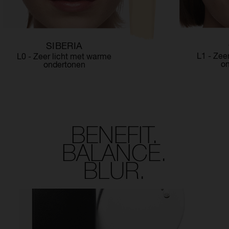
SIBERIA
L1 - Zee
L0 - Zeer licht met warme
o
ondertonen
BENEFIT.
BALANCE.
BLUR.