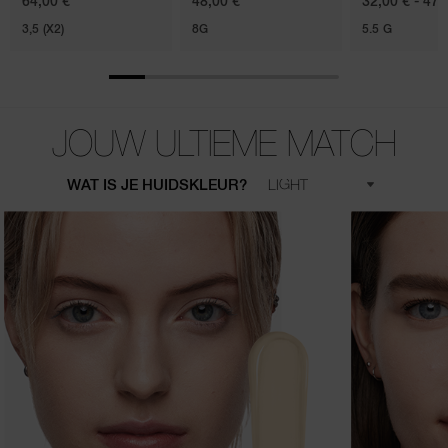
64,00 €
48,00 €
32,00 € - 47,
3,5 (X2)
8G
5.5 G
JOUW ULTIEME MATCH
WAT IS JE HUIDSKLEUR?