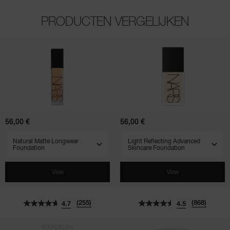
PRODUCTEN VERGELIJKEN
(255)
(868)
(961)
(569)
(518)
(828)
4.7
4.5
4.5
4.7
4.3
4.5
Natural
Light
Matte
Reflecting
Longwear
Advanced
Foundation
Skincare
Foundation
56,00 €
56,00 €
SELECT VARIANT
SELECT VARIANT
View
View
(255)
(868)
4.7
4.5
VOORDELEN: