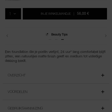
Voeg
Productacties
Acties
aan
AANTAL
de
56,00 €
IN JE WINKELMANDJE
|
opties
van
het
winkelmandje
toe
Levering
Een foundation die je poriën verfijnt, 24 uur* lang comfortabel blijft
zitten, een natuurlijke matte finish geeft en medium tot volledige
dekking biedt.
OVERZICHT
VOORDELEN
GEBRUIKSAANWIJZING