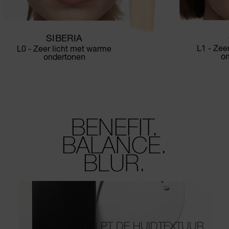
SIBERIA
L1 - Zee
L0 - Zeer licht met warme
o
ondertonen
BENEFIT.
BALANCE.
BLUR.
HELPT DE HUIDTEXTUUR