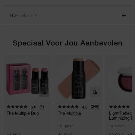
INGREDIËNTEN
Speciaal Voor Jou Aanbevolen
(1)
(345)
5.0
4.8
4
The Multiple Duo
The Multiple
Light Reflec
Luminizing B
12 Tinten
14 Tinten