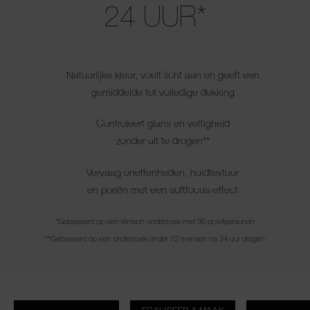
24 UUR*
Natuurlijke kleur, voelt licht aan en geeft een
gemiddelde tot volledige dekking
Controleert glans en vettigheid
zonder uit te drogen**
Vervaag oneffenheden, huidtextuur
en poriën met een softfocus-effect
*Gebaseerd op een klinisch onderzoek met 36 proefpersonen
**Gebaseerd op een onderzoek onder 72 mensen na 24 uur dragen