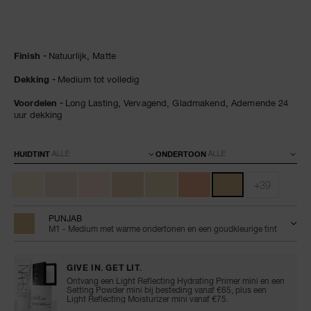
Details
/nl/natural-
Artikelnummer:
Finish
Natuurlijk,
Matte
matte-
0194251155876
longwear-
Dekking
Medium tot volledig
foundation/0194251155876.html
Voordelen
Long Lasting,
Vervagend,
Gladmakend,
Ademende 24
uur dekking
Variaties
HUIDTINT
ONDERTOON
+39
PUNJAB
M1 - Medium met warme ondertonen en een goudkleurige tint
GIVE IN. GET LIT.
Ontvang een Light Reflecting Hydrating Primer mini en een
Setting Powder mini bij besteding vanaf €65, plus een
Light Reflecting Moisturizer mini vanaf €75.