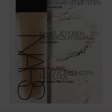
ZICHTBAAR VERBETEREN
Met niacinamide
MAAKT JE PORIËN
MINDER ZICHTBAAR
Met peptiden
VERVAAGT
ONVOLKOMENHEDEN
NAADLOOS
Met Instant Filter Powder
Use the arrow keys to move the slider left and right to see the before 