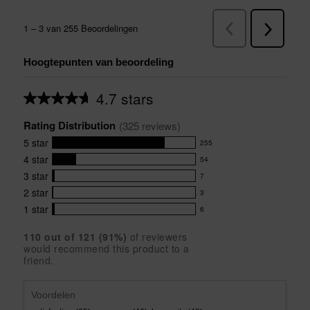
Hoogtepunten van beoordeling
4.7 stars
Average
rating
Rating Distribution
for
(
325
 reviews)
this
5
star
255
product:
255
4.7
4
star
54
reviews
54
out
with
3
star
7
reviews
of
7
5
5
with
2
star
3
reviews
3
stars
star
4
with
1
star
6
reviews
6
rating.
star
3
with
reviews
rating.
star
110
 out of 
121
 (
91
%)
of reviewers
2
with
would recommend this product to a
rating.
star
1
friend.
rating.
star
rating.
Voordelen