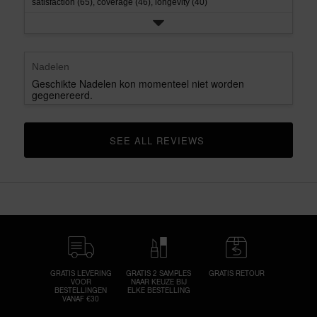
satisfaction (65),
coverage (46),
longevity (40)
Nadelen
Geschikte Nadelen kon momenteel niet worden
gegenereerd.
SEE ALL REVIEWS 
CLICK TO GO TO ALL REVIEWS
GRATIS LEVERING
GRATIS 2 SAMPLES
GRATIS RETOUR
VOOR
NAAR KEUZE BIJ
BESTELLINGEN
ELKE BESTELLING
VANAF €30