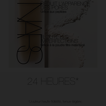
RÉDUIT L’APPARENCE
DES PORES
Grâce aux peptides
FLOUTE LES
IMPERFECTIONS
Grâce à la poudre filtre instantané
Use the arrow keys to move the slider left and right to see the before 
24 HEURES*
Couleur haute fidélité, tenue légère,