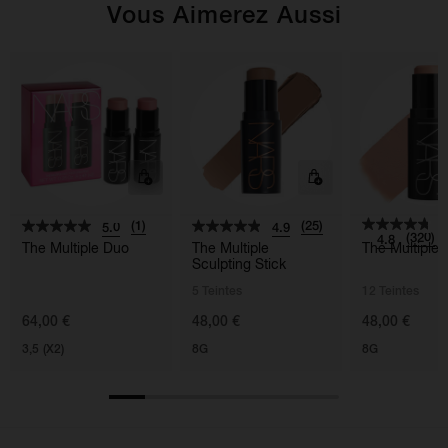
Vous Aimerez Aussi
(1)
(25)
5.0
4.9
(320)
4.8
The Multiple Duo
The Multiple
The Multiple
Sculpting Stick
5 Teintes
12 Teintes
64,00 €
48,00 €
48,00 €
3,5 (X2)
8G
8G