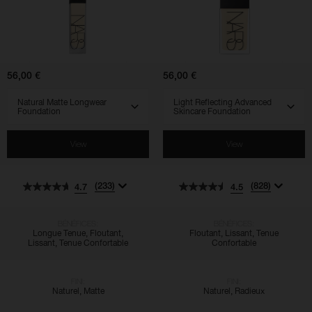
Natural
Light
Matte
Reflecting
Longwear
Advanced
Foundation
Skincare
Foundation
56,00 €
56,00 €
SELECT VARIANT
SELECT VARIANT
View
View
(233)
(828)
4.7
4.5
BÉNÉFICES:
BÉNÉFICES:
Longue Tenue, Floutant,
Floutant, Lissant, Tenue
Lissant, Tenue Confortable
Confortable
FINI:
FINI:
Naturel, Matte
Naturel, Radieux