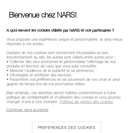
votre première commande.
Bienvenue chez NARS!
*
ADRESSE E-MAIL*
A quoi servent les cookies utilisés par NARS et nos partenaires ?
Vous proposer une expérience unique et personnalisée, et ainsi mieux
S'INSCRIRE
répondre à vos envies.
Certains de nos cookies sont strictement nécessaires au bon
fonctionnement du site, les autres sont utilisés entre autres pour :
• Collecter des clics anonymes et personnaliser l’affichage de nos
produits en fonction de ceux que vous avez consultés.
• Mesurer l’audience de la publicité et sa pertinence
SUIVEZ-NOUS
• Développer et améliorer des services.
• Paramétrer vos préférences en se souvenant de vos choix et ainsi
gagner du temps lors de vos prochaines visites.
Bien entendu, vos données seront traitées conformément à notre
politique de confidentialité et d’utilisation des cookies et vous pourrez
changer d’avis à tout moment.
Politique de gestion des cookies
APPELEZ-NOUS AU +33186765701
Continuer sans accepter
À PROPOS DE NARS
PREFERENCES DES COOKIES