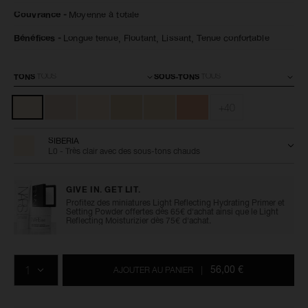
longwear-
l’article
Couvrance
Moyenne à totale
foundation/0194251155135.html
0194251155135
Bénéfices
Longue tenue,
Floutant,
Lissant,
Tenue confortable
Variations
TONS
SOUS-TONS
+40
SIBERIA
L0 - Très clair avec des sous-tons chauds
GIVE IN. GET LIT.
Profitez des miniatures Light Reflecting Hydrating Primer et
Setting Powder offertes dès 65€ d'achat ainsi que le Light
Reflecting Moisturizier dès 75€ d'achat.
Ajouter
Actions
Promotions
aux
sur
QTÉ
options
les
56,00 €
AJOUTER AU PANIER
|
du
produits
panier