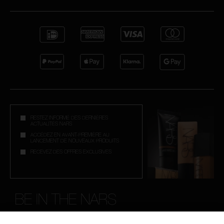
RESTEZ INFORMÉ DES DERNIÈRES
ACTUALITÉS NARS
ACCÉDEZ EN AVANT-PREMIÈRE AU
LANCEMENT DE NOUVEAUX PRODUITS
RECEVEZ DES OFFRES EXCLUSIVES
BE IN THE NARS
Inscrivez-vous à notre Newsletter et bénéficiez de 10%* sur