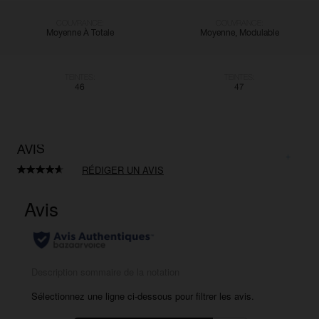
COUVRANCE:
COUVRANCE:
Moyenne À Totale
Moyenne, Modulable
TEINTES:
TEINTES:
46
47
AVIS
RÉDIGER UN AVIS
Lire
233
avis.
Lien
sur
la
même
page.