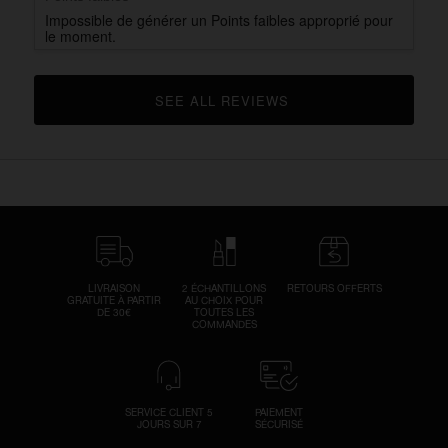
Impossible de générer un Points faibles approprié pour
le moment.
SEE ALL REVIEWS 
CLICK TO GO TO ALL REVIEWS
LIVRAISON
2 ÉCHANTILLONS
RETOURS OFFERTS
GRATUITE À PARTIR
AU CHOIX POUR
DE 30€
TOUTES LES
COMMANDES
SERVICE CLIENT 5
PAIEMENT
JOURS SUR 7
SÉCURISÉ