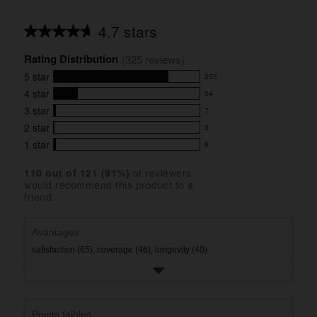
4.7 stars
Average
rating
Rating Distribution
for
(
325
 reviews)
this
5
star
255
product:
255
4.7
4
star
54
reviews
54
out
with
3
star
7
reviews
of
7
5
5
with
2
star
3
reviews
3
stars
star
4
with
1
star
6
reviews
6
rating.
star
3
with
reviews
rating.
star
110
 out of 
121
 (
91
%)
of reviewers
2
with
would recommend this product to a
rating.
star
1
friend.
rating.
star
rating.
Avantages
satisfaction (65),
coverage (46),
longevity (40)
Points faibles