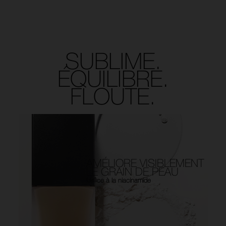
SUBLIME.
ÉQUILIBRE.
FLOUTE.
AMÉLIORE VISIBLEMENT
LE GRAIN DE PEAU
Grâce à la niacinamide