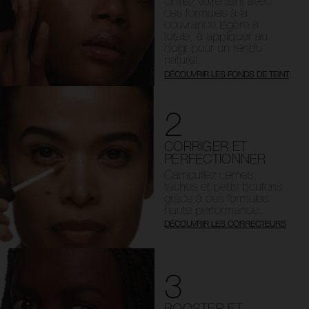
Unifiez votre teint avec
ces formules à la
couvrance légère à
totale, à appliquer au
doigt pour un rendu
naturel.
DÉCOUVRIR LES FONDS DE TEINT
2
CORRIGER ET
PERFECTIONNER
Camouflez cernes,
taches et petits boutons
grâce à ces formules
haute performance.
DÉCOUVRIR LES CORRECTEURS
3
BOOSTER ET