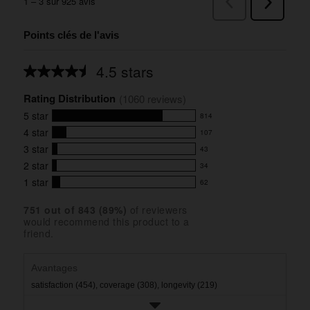
Points clés de l'avis
4.5 stars
Average
rating
Rating Distribution
for
(
1060
 reviews)
this
5
star
814
product:
814
4.5
4
star
107
reviews
107
out
with
3
star
43
reviews
of
43
5
5
with
2
star
34
reviews
34
stars
star
4
with
1
star
62
reviews
62
rating.
star
3
with
reviews
rating.
star
751
 out of 
843
 (
89
%)
of reviewers
2
with
would recommend this product to a
rating.
star
1
friend.
rating.
star
rating.
Avantages
satisfaction (454),
coverage (308),
longevity (219)