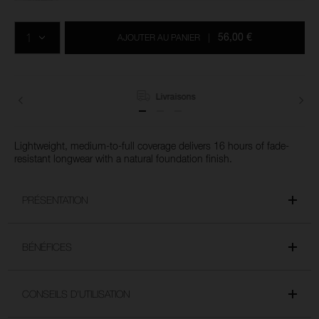
Ajouter
Actions
Promotions
aux
sur
QTÉ
options
les
56,00 €
AJOUTER AU PANIER
|
du
produits
panier
Livraisons
Lightweight, medium-to-full coverage delivers 16 hours of fade-
resistant longwear with a natural foundation finish.
PRÉSENTATION
BÉNÉFICES
CONSEILS D'UTILISATION