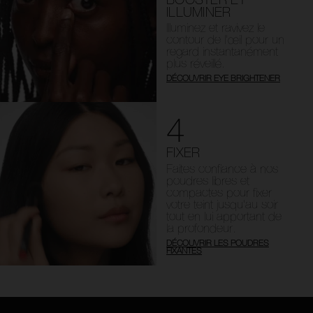
ILLUMINER
Illuminez et ravivez le
contour de l’œil pour un
regard instantanément
plus réveillé.
DÉCOUVRIR EYE BRIGHTENER
4
FIXER
Faites confiance à nos
poudres libres et
compactes pour fixer
votre teint jusqu’au soir
tout en lui apportant de
la profondeur.
DÉCOUVRIR LES POUDRES
FIXANTES