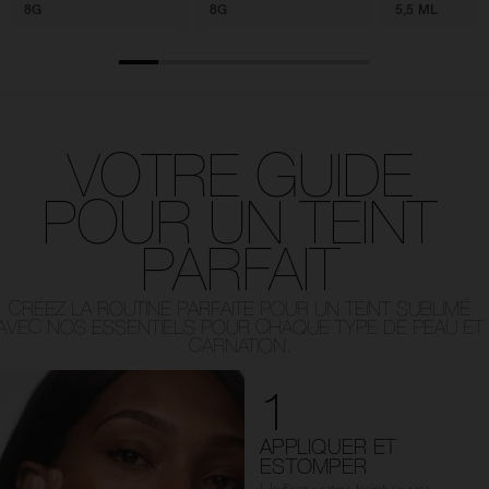
8G
8G
5,5 ML
VOTRE GUIDE
POUR UN TEINT
PARFAIT
CRÉEZ LA ROUTINE PARFAITE POUR UN TEINT SUBLIMÉ
AVEC NOS ESSENTIELS POUR CHAQUE TYPE DE PEAU ET
CARNATION.
1
APPLIQUER ET
ESTOMPER