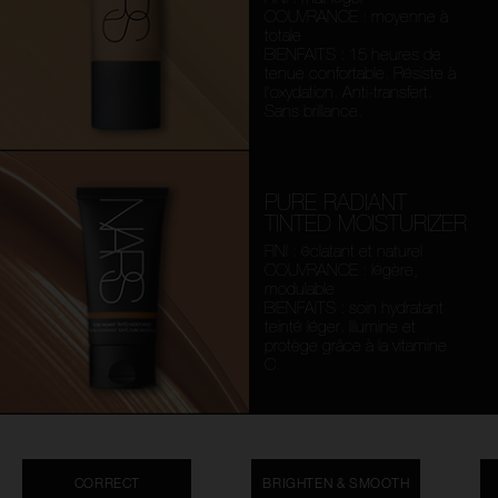
COUVRANCE : moyenne à
totale
BIENFAITS : 15 heures de
tenue confortable. Résiste à
l’oxydation. Anti-transfert.
Sans brillance.
PURE RADIANT
TINTED MOISTURIZER
FINI : éclatant et naturel
COUVRANCE : légère,
modulable
BIENFAITS : soin hydratant
teinté léger. Illumine et
protège grâce à la vitamine
C.
CORRECT
BRIGHTEN & SMOOTH