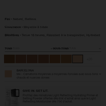
Détails
/fr/natural-
Numéro
Fini
Naturel,
Radieux
radiant-
de
longwear-
l’article
Couvrance
Moyenne à totale
foundation-
0607845066156
barcelona/0607845066156.html
Bénéfices
Tenue 16 heures,
Résistant à la transpiration,
Hydratant
Variations
TONS
SOUS-TONS
+26
BARCELONA
M4 - Carnations moyennes à moyennes-foncées avec sous-tons
chauds et nuances dorées
GIVE IN. GET LIT.
Profitez des miniatures Light Reflecting Hydrating Primer et
Setting Powder offertes dès 65€ d'achat ainsi que le Light
Reflecting Moisturizier dès 75€ d'achat.