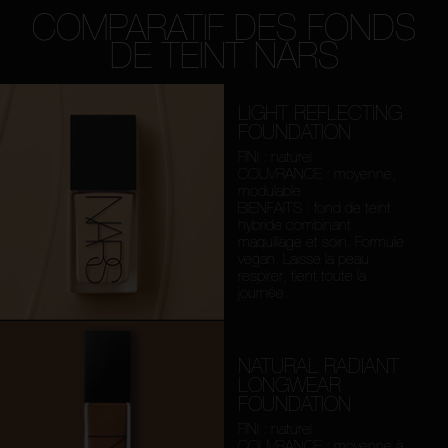
COMPARATIF DES FONDS
DE TEINT NARS
LIGHT REFLECTING
FOUNDATION
FINI : naturel
COUVRANCE : moyenne,
modulable
BIENFAITS : fond de teint
hybride combinant
maquillage et soin. Formule
vegan. Laisse la peau
respirer, tient toute la
journée.
NATURAL RADIANT
LONGWEAR
FOUNDATION
FINI : naturel
COUVRANCE : moyenne à