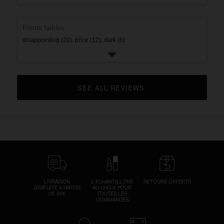
Points faibles
disappointing (20),
price (12),
dark (6)
SEE ALL REVIEWS 
CLICK TO GO TO ALL REVIEWS
LIVRAISON
2 ÉCHANTILLONS
RETOURS OFFERTS
GRATUITE À PARTIR
AU CHOIX POUR
DE 30€
TOUTES LES
COMMANDES