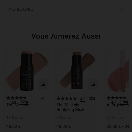
INGRÉDIENTS
Vous Aimerez Aussi
(25)
4.9
(320)
(186)
4.8
4.7
The Multiple
The Multiple
Afterglow Lip
Sculpting Stick
12 Teintes
5 Teintes
20 Teintes
48,00 €
48,00 €
23,80 € - 34,