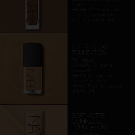
totale
BIENFAITS : 16 heures de
tenue. La couleur reste
intacte toute la journée.
SHEER GLOW
FOUNDATION
FINI : naturel
COUVRANCE : légère,
modulable
BIENFAITS : sa formule
hydratante et légère
améliore l’éclat de la peau et
unifie le teint.
SOFT MATTE
COMPLETE
FOUNDATION
FINI : mat léger