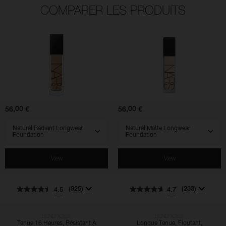
COMPARER LES PRODUITS
(925)
(233)
(828)
(529)
(510)
(762)
4.5
4.7
4.5
4.7
4.3
4.5
Natural
Natural
Radiant
Matte
Longwear
Longwear
Foundation
Foundation
56,00 €
56,00 €
SELECT VARIANT
SELECT VARIANT
View
View
(925)
(233)
4.5
4.7
BÉNÉFICES:
BÉNÉFICES:
Tenue 16 Heures, Résistant À
Longue Tenue, Floutant,