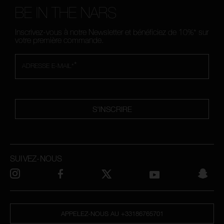
BE IN THE NARS
Inscrivez-vous à notre Newsletter et bénéficiez de 10%* sur
votre première commande.
*
ADRESSE E-MAIL*
S'INSCRIRE
SUIVEZ-NOUS
APPELEZ-NOUS AU +33186765701