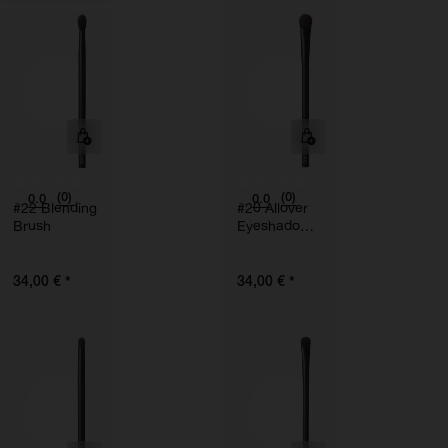
(0)
(0)
0.0
0.0
#22 Blending
#20 Allover
Brush
Eyeshadow
Brush
*
*
34,00 €
34,00 €