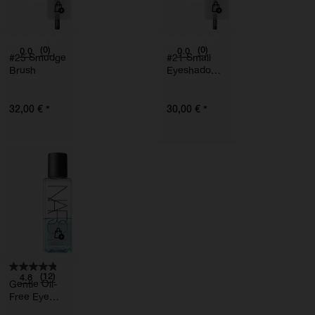
(0)
(0)
0.0
0.0
#25 Smudge
#21 Small
Brush
Eyeshadow
Brush
*
*
32,00 €
30,00 €
(12)
4.8
Gentle Oil-
Free Eye
Makeup