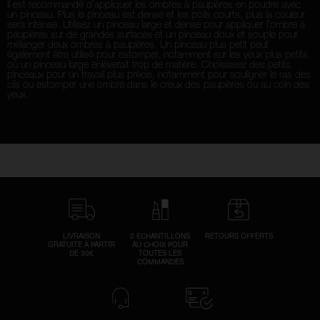
Il est recommandé d’appliquer les ombres à paupières en poudre avec
un pinceau. Plus le pinceau est dense et les poils courts, plus la couleur
sera intense. Utilisez un pinceau large et dense pour appliquer l’ombre à
paupières sur de grandes surfaces et un pinceau doux et souple pour
mélanger deux ombres à paupières. Un pinceau plus petit peut
également être utilisé pour estomper, notamment sur les yeux plus petits
où un pinceau large enlèverait trop de matière. Choisissez des petits
pinceaux pour un travail plus précis, notamment pour souligner le ras des
cils ou estomper une ombre dans le creux des paupières ou au coin des
yeux.
LIVRAISON
2 ÉCHANTILLONS
RETOURS OFFERTS
GRATUITE À PARTIR
AU CHOIX POUR
DE 30€
TOUTES LES
COMMANDES