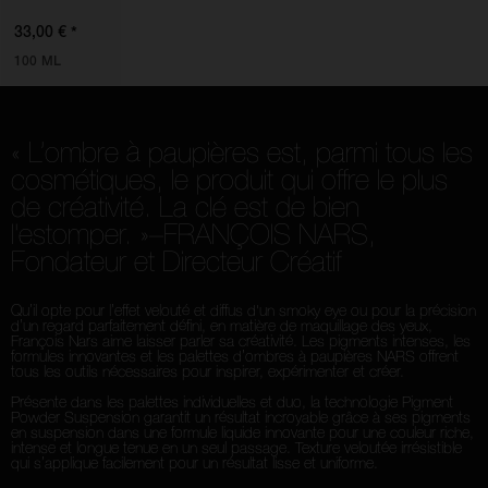
Remover
*
33,00 €
100 ML
« L’ombre à paupières est, parmi tous les
cosmétiques, le produit qui offre le plus
de créativité. La clé est de bien
l'estomper. »
–FRANÇOIS NARS,
Fondateur et Directeur Créatif
Qu’il opte pour l’effet velouté et diffus d'un smoky eye ou pour la précision
d’un regard parfaitement défini, en matière de maquillage des yeux,
François Nars aime laisser parler sa créativité. Les pigments intenses, les
formules innovantes et les palettes d’ombres à paupières NARS offrent
tous les outils nécessaires pour inspirer, expérimenter et créer.
Présente dans les palettes individuelles et duo, la technologie Pigment
Powder Suspension garantit un résultat incroyable grâce à ses pigments
en suspension dans une formule liquide innovante pour une couleur riche,
intense et longue tenue en un seul passage. Texture veloutée irrésistible
qui s’applique facilement pour un résultat lisse et uniforme.