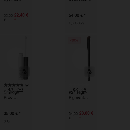
Brush
Eyeshadow
Stick Duo
22,40 €
*
54,00 €
32,00
*
€
1,6 G(X2)
-30%
(57)
(0)
4.7
0.0
Smudge
#24 High-
Proof
Pigment
Eyeshadow
Eyeshadow
Base
Brush
*
23,80 €
35,00 €
34,00
*
€
8 G