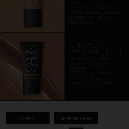
totale
BIENFAITS : 16 heures de
tenue confortable. Résiste à
l’oxydation. Anti-transfert.
Sans brillance.
PURE RADIANT
TINTED MOISTURIZER
FINI : éclatant et naturel
COUVRANCE : légère,
modulable
BIENFAITS : soin hydratant
teinté léger. Illumine et
protège grâce à la vitamine
C.
CORRECT
BRIGHTEN & EVEN