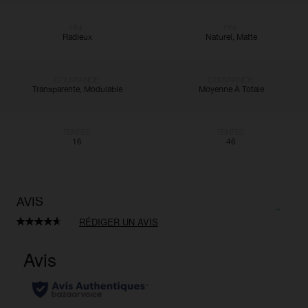
FINI:
FINI:
Radieux
Naturel, Matte
COUVRANCE:
COUVRANCE:
Transparente, Modulable
Moyenne À Totale
TEINTES:
TEINTES:
16
46
AVIS
RÉDIGER UN AVIS
Lire
529
avis.
Lien
sur
la
même
page.