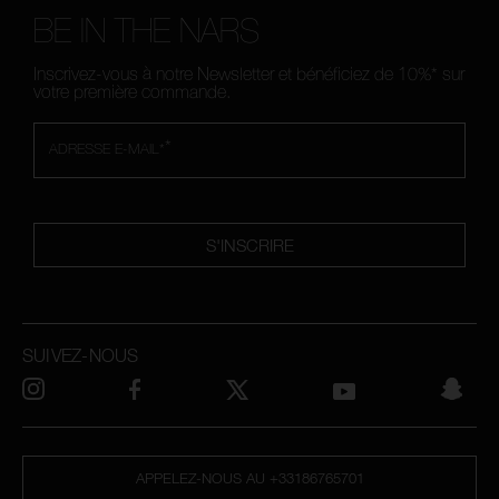
BE IN THE NARS
Inscrivez-vous à notre Newsletter et bénéficiez de 10%* sur
votre première commande.
*
ADRESSE E-MAIL*
S'INSCRIRE
SUIVEZ-NOUS
APPELEZ-NOUS AU +33186765701