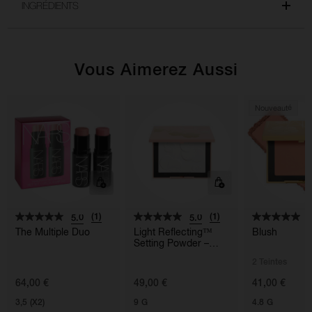
INGRÉDIENTS
Vous Aimerez Aussi
Nouveauté
(1)
(1)
5.0
5.0
5
The Multiple Duo
Light Reflecting™
Blush
Setting Powder –
Pressed
2 Teintes
64,00 €
49,00 €
41,00 €
3,5 (X2)
9 G
4.8 G