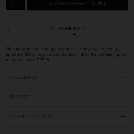
options
les
51,00 €
AJOUTER AU PANIER
|
du
produits
panier
Livraisons
Un soin hydratant teinté qui nourrit et lisse la peau, tout en lui
apportant de l’éclat grâce à la vitamine C et en la protégeant grâce
à une protection SPF 30.
PRÉSENTATION
BÉNÉFICES
CONSEILS D'UTILISATION