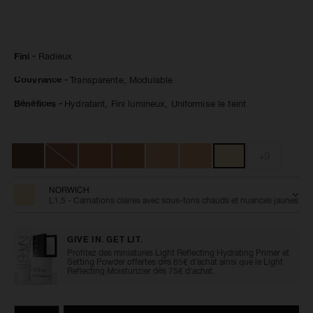
Détails
/fr/soin-
Numéro
Fini
Radieux
hydratant-
de
teinte-
l’article
Couvrance
Transparente,
Modulable
pure-
0194251013329
radiant-
spf-
Bénéfices
Hydratant,
Fini lumineux,
Uniformise le teint
30-
pa/0194251013329.html
Variations
+9
NORWICH
L1.5 - Carnations claires avec sous-tons chauds et nuances jaunes
GIVE IN. GET LIT.
Profitez des miniatures Light Reflecting Hydrating Primer et
Setting Powder offertes dès 65€ d'achat ainsi que le Light
Reflecting Moisturizier dès 75€ d'achat.
Ajouter
Actions
Promotions
aux
sur
QTÉ