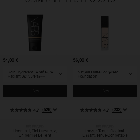
(529)
(233)
(828)
(925)
(510)
(762)
4.7
4.7
4.5
4.5
4.3
4.5
Soin
Natural
Hydratant
Matte
Teinté
Longwear
Pure
Foundation
Radiant
Spf
51,00 €
56,00 €
30/pa+++
SELECT VARIANT
SELECT VARIANT
View
View
(529)
(233)
4.7
4.7
BÉNÉFICES:
BÉNÉFICES:
Hydratant, Fini Lumineux,
Longue Tenue, Floutant,
Uniformise Le Teint
Lissant, Tenue Confortable