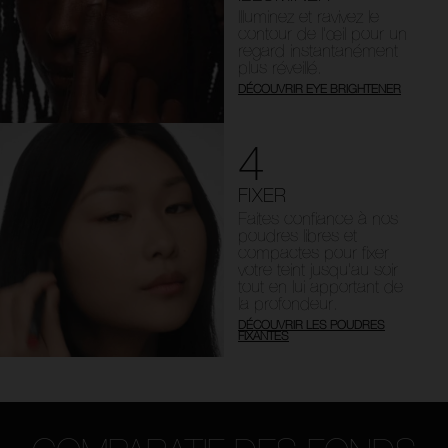
Illuminez et ravivez le
contour de l’œil pour un
regard instantanément
plus réveillé.
DÉCOUVRIR EYE BRIGHTENER
4
FIXER
Faites confiance à nos
poudres libres et
compactes pour fixer
votre teint jusqu’au soir
tout en lui apportant de
la profondeur.
DÉCOUVRIR LES POUDRES
FIXANTES