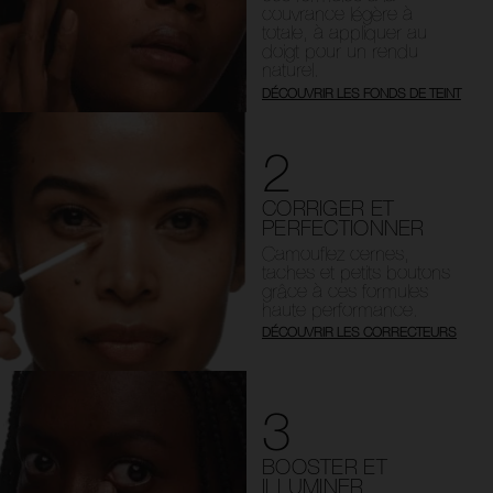
couvrance légère à
totale, à appliquer au
doigt pour un rendu
naturel.
DÉCOUVRIR LES FONDS DE TEINT
2
CORRIGER ET
PERFECTIONNER
Camouflez cernes,
taches et petits boutons
grâce à ces formules
haute performance.
DÉCOUVRIR LES CORRECTEURS
3
BOOSTER ET
ILLUMINER