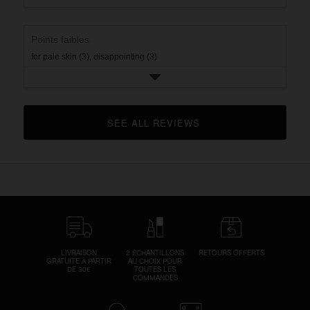
Points faibles
for pale skin (3),
disappointing (3)
SEE ALL REVIEWS 
CLICK TO GO TO ALL REVIEWS
LIVRAISON
2 ÉCHANTILLONS
RETOURS OFFERTS
GRATUITE À PARTIR
AU CHOIX POUR
DE 30€
TOUTES LES
COMMANDES