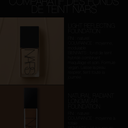
COMPARATIF DES FONDS
DE TEINT NARS
LIGHT REFLECTING
FOUNDATION
FINI : naturel
COUVRANCE : moyenne,
modulable
BIENFAITS : fond de teint
hybride combinant
maquillage et soin. Formule
vegan. Laisse la peau
respirer, tient toute la
journée.
NATURAL RADIANT
LONGWEAR
FOUNDATION
FINI : naturel
COUVRANCE : moyenne à
totale
BIENFAITS : 16 heures de