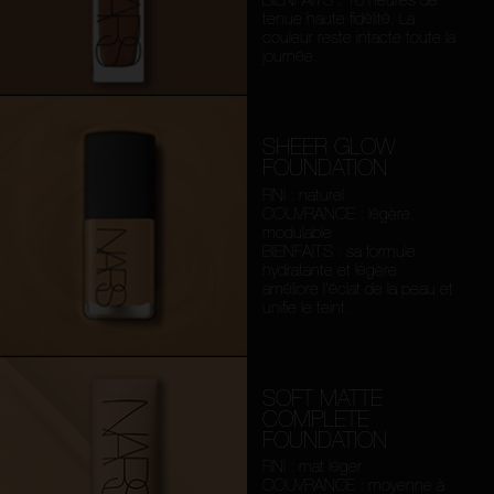
tenue haute fidélité. La
couleur reste intacte toute la
journée.
SHEER GLOW
FOUNDATION
FINI : naturel
COUVRANCE : légère,
modulable
BIENFAITS : sa formule
hydratante et légère
améliore l’éclat de la peau et
unifie le teint.
SOFT MATTE
COMPLETE
FOUNDATION
FINI : mat léger
COUVRANCE : moyenne à