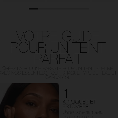
VOTRE GUIDE
POUR UN TEINT
PARFAIT
CRÉEZ LA ROUTINE PARFAITE POUR UN TEINT SUBLIMÉ
AVEC NOS ESSENTIELS POUR CHAQUE TYPE DE PEAU ET
CARNATION.
1
APPLIQUER ET
ESTOMPER
Unifiez votre teint avec
ces formules à la