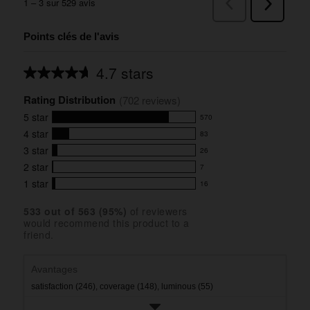
Points clés de l'avis
4.7 stars
Average
rating
Rating Distribution
for
(
702
 reviews)
this
5
star
570
product:
570
4.7
4
star
83
reviews
83
out
with
3
star
26
reviews
of
26
5
5
with
2
star
7
reviews
7
stars
star
4
with
1
star
16
reviews
16
rating.
star
3
with
reviews
rating.
star
533
 out of 
563
 (
95
%)
of reviewers
2
with
would recommend this product to a
rating.
star
1
friend.
rating.
star
rating.
Avantages
satisfaction (246),
coverage (148),
luminous (55)