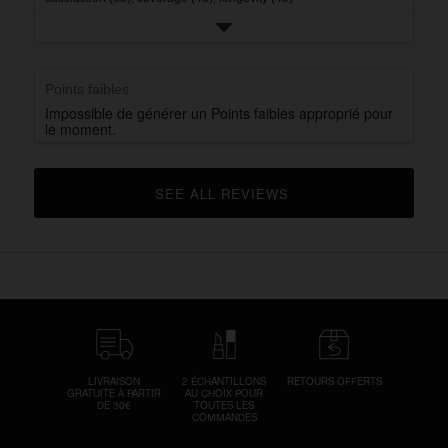
Points faibles
Impossible de générer un Points faibles approprié pour
le moment.
SEE ALL REVIEWS 
CLICK TO GO TO ALL REVIEWS
LIVRAISON
2 ÉCHANTILLONS
RETOURS OFFERTS
GRATUITE À PARTIR
AU CHOIX POUR
DE 30€
TOUTES LES
COMMANDES