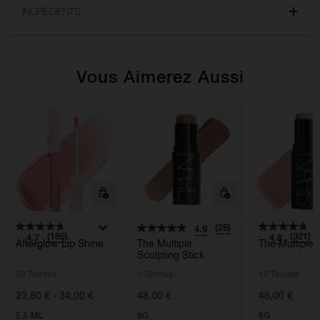
INGRÉDIENTS
Vous Aimerez Aussi
(25)
4.9
(186)
(321)
4.7
4.8
Afterglow Lip Shine
The Multiple
The Multiple
Sculpting Stick
20 Teintes
5 Teintes
12 Teintes
23,80 € - 34,00 €
48,00 €
48,00 €
5,5 ML
8G
8G