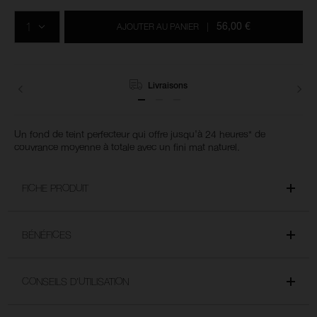
Ajouter
Actions
Promotions
aux
sur
QTÉ
options
les
56,00 €
AJOUTER AU PANIER
|
du
produits
panier
Livraisons
Retours
Un fond de teint perfecteur qui offre jusqu'à 24 heures* de
couvrance moyenne à totale avec un fini mat naturel.
FICHE PRODUIT
BÉNÉFICES
CONSEILS D’UTILISATION