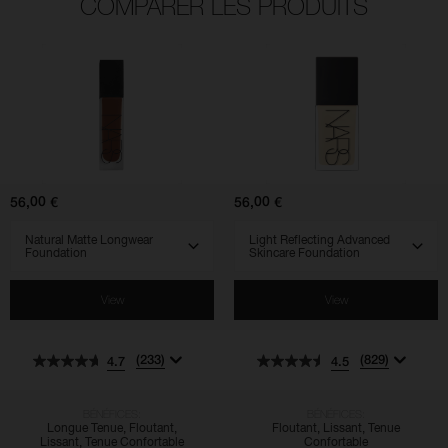
COMPARER LES PRODUITS
(233)
(829)
(925)
(530)
(510)
(762)
4.7
4.5
4.5
4.7
4.3
4.5
Natural
Light
Matte
Reflecting
Longwear
Advanced
Foundation
Skincare
Foundation
56,00 €
56,00 €
SELECT VARIANT
SELECT VARIANT
View
View
(233)
(829)
4.7
4.5
BÉNÉFICES:
BÉNÉFICES:
Longue Tenue, Floutant,
Floutant, Lissant, Tenue
Lissant, Tenue Confortable
Confortable