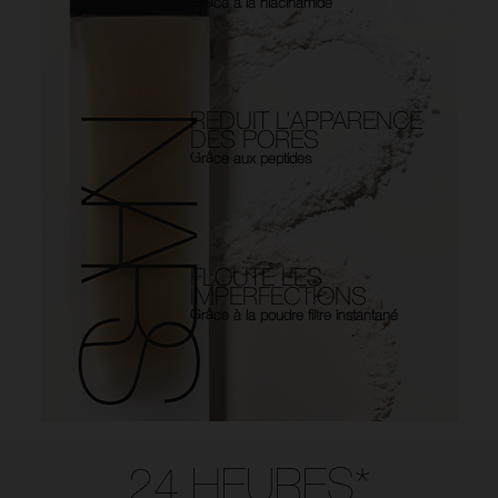
Grâce à la niacinamide
RÉDUIT L’APPARENCE
DES PORES
Grâce aux peptides
FLOUTE LES
IMPERFECTIONS
Grâce à la poudre filtre instantané
Use the arrow keys to move the slider left and right to see the before 
24 HEURES*