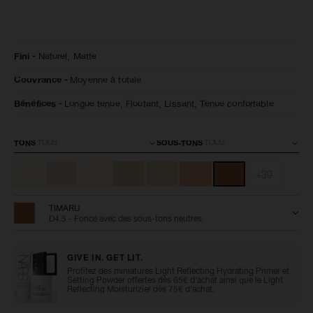
Détails
/fr/natural-
Numéro
Fini
Naturel,
Matte
matte-
de
longwear-
l’article
Couvrance
Moyenne à totale
foundation/0194251160047.html
0194251160047
Bénéfices
Longue tenue,
Floutant,
Lissant,
Tenue confortable
Variations
TONS
SOUS-TONS
+39
TIMARU
D4.5 - Foncé avec des sous-tons neutres
GIVE IN. GET LIT.
Profitez des miniatures Light Reflecting Hydrating Primer et
Setting Powder offertes dès 65€ d'achat ainsi que le Light
Reflecting Moisturizier dès 75€ d'achat.