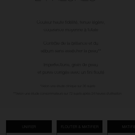
Couleur haute fidélité, tenue légère,
couvrance moyenne à totale
Contrôle de la brillance et du
sébum sans assécher la peau**
Imperfections, grain de peau
et pores corrigés avec un fini flouté
*Selon une étude clinique sur 36 sujets
**Selon une étude consommateurs sur 72 sujets après 24 heures d'utilisation
UNIFIER
FLOUTER & MATIFIER
MATIFI