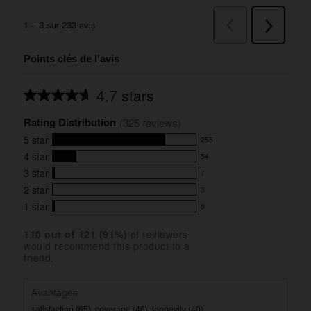
Points clés de l'avis
4.7 stars
Average
rating
Rating Distribution
for
(
325
 reviews)
this
5
star
255
product:
255
4.7
4
star
54
reviews
54
out
with
3
star
7
reviews
of
7
5
5
with
2
star
3
reviews
3
stars
star
4
with
1
star
6
reviews
6
rating.
star
3
with
reviews
rating.
star
110
 out of 
121
 (
91
%)
of reviewers
2
with
would recommend this product to a
rating.
star
1
friend.
rating.
star
rating.
Avantages
satisfaction (65),
coverage (46),
longevity (40)