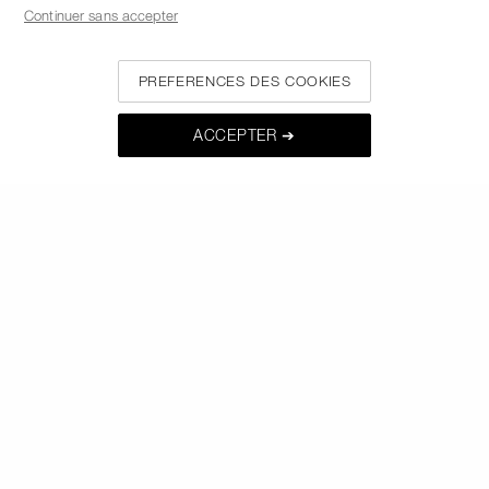
Continuer sans accepter
À PROPOS DE NARS
PREFERENCES DES COOKIES
MON NARS
ACCEPTER ➔
AIDE ET FAQ
OÙ TROUVER LES PRODUITS NARS
CHOISISSEZ LE PAYS / LA REGION