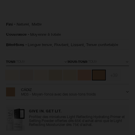
Détails
/fr/natural-
Numéro
Fini
Naturel,
Matte
matte-
de
longwear-
l’article
Couvrance
Moyenne à totale
foundation/0194251156040.html
0194251156040
Bénéfices
Longue tenue,
Floutant,
Lissant,
Tenue confortable
Variations
TONS
SOUS-TONS
+39
CÁDIZ
MD3 - Moyen-foncé avec des sous-tons froids
GIVE IN. GET LIT.
Profitez des miniatures Light Reflecting Hydrating Primer et
Setting Powder offertes dès 65€ d'achat ainsi que le Light
Reflecting Moisturizier dès 75€ d'achat.