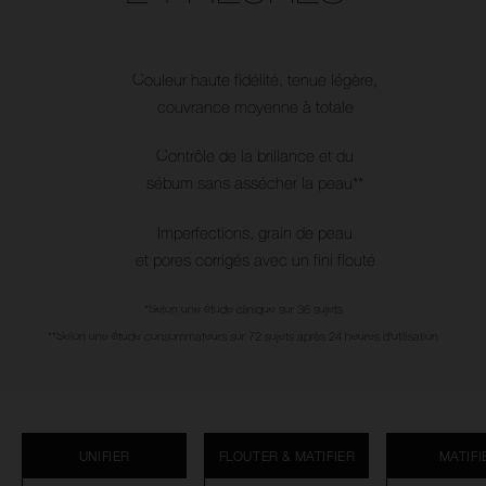
Couleur haute fidélité, tenue légère,
couvrance moyenne à totale
Contrôle de la brillance et du
sébum sans assécher la peau**
Imperfections, grain de peau
et pores corrigés avec un fini flouté
*Selon une étude clinique sur 36 sujets
**Selon une étude consommateurs sur 72 sujets après 24 heures d'utilisation
UNIFIER
FLOUTER & MATIFIER
MATIFI