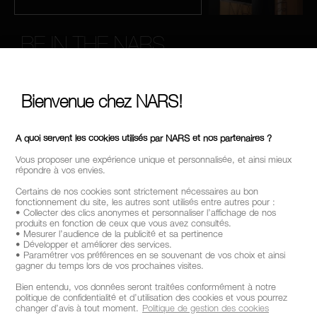
BE IN THE NARS
Inscrivez-vous à notre Newsletter et bénéficiez de 10%* sur
votre première commande.
Bienvenue chez NARS!
*
ADRESSE E-MAIL*
A quoi servent les cookies utilisés par NARS et nos partenaires ?
Vous proposer une expérience unique et personnalisée, et ainsi mieux
répondre à vos envies.
S'INSCRIRE
Certains de nos cookies sont strictement nécessaires au bon
fonctionnement du site, les autres sont utilisés entre autres pour :
• Collecter des clics anonymes et personnaliser l’affichage de nos
produits en fonction de ceux que vous avez consultés.
• Mesurer l’audience de la publicité et sa pertinence
• Développer et améliorer des services.
SUIVEZ-NOUS
• Paramétrer vos préférences en se souvenant de vos choix et ainsi
gagner du temps lors de vos prochaines visites.
Bien entendu, vos données seront traitées conformément à notre
politique de confidentialité et d’utilisation des cookies et vous pourrez
changer d’avis à tout moment.
Politique de gestion des cookies