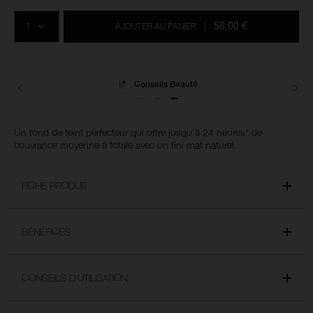
Ajouter
Actions
Promotions
aux
sur
QTÉ
options
les
56,00 €
AJOUTER AU PANIER
|
du
produits
panier
Livraisons
Un fond de teint perfecteur qui offre jusqu'à 24 heures* de
couvrance moyenne à totale avec un fini mat naturel.
FICHE PRODUIT
BÉNÉFICES
CONSEILS D’UTILISATION