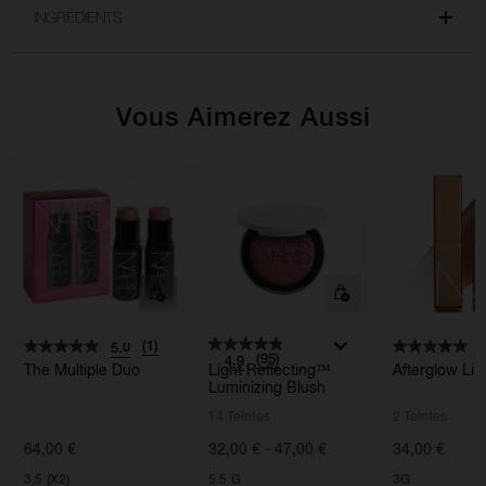
INGRÉDIENTS
Vous Aimerez Aussi
(1)
5.0
5
(95)
4.9
The Multiple Duo
Light Reflecting™
Afterglow Li
Luminizing Blush
14 Teintes
2 Teintes
64,00 €
32,00 € - 47,00 €
34,00 €
3,5 (X2)
5.5 G
3G