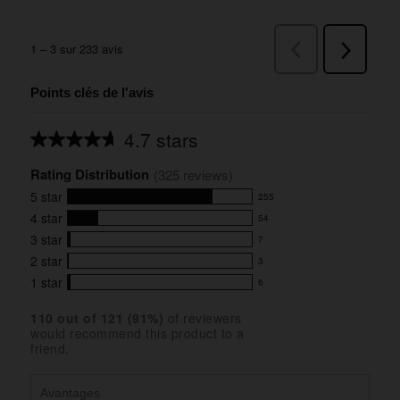
Points clés de l'avis
4.7 stars
Average
rating
Rating Distribution
for
(
325
 reviews)
this
5
star
255
product:
255
4.7
4
star
54
reviews
54
out
with
3
star
7
reviews
of
7
5
5
with
2
star
3
reviews
3
stars
star
4
with
1
star
6
reviews
6
rating.
star
3
with
reviews
rating.
star
110
 out of 
121
 (
91
%)
of reviewers
2
with
would recommend this product to a
rating.
star
1
friend.
rating.
star
rating.
Avantages