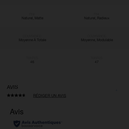
FINI:
FINI:
Naturel, Matte
Naturel, Radieux
COUVRANCE:
COUVRANCE:
Moyenne À Totale
Moyenne, Modulable
TEINTES:
TEINTES:
46
47
AVIS
RÉDIGER UN AVIS
Lire
233
avis.
Lien
sur
la
même