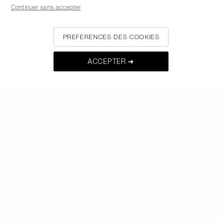
Continuer sans accepter
APPELEZ-NOUS AU +33186765701
PREFERENCES DES COOKIES
À PROPOS DE NARS
ACCEPTER ➔
MON NARS
AIDE ET FAQ
OÙ TROUVER LES PRODUITS NARS
CHOISISSEZ LE PAYS / LA REGION