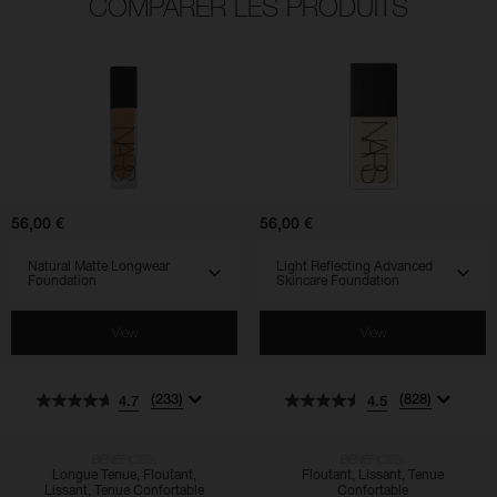
COMPARER LES PRODUITS
(233)
(828)
(925)
(529)
(510)
(762)
4.7
4.5
4.5
4.7
4.3
4.5
Natural
Light
Matte
Reflecting
Longwear
Advanced
Foundation
Skincare
Foundation
56,00 €
56,00 €
SELECT VARIANT
SELECT VARIANT
View
View
(233)
(828)
4.7
4.5
BÉNÉFICES:
BÉNÉFICES:
Longue Tenue, Floutant,
Floutant, Lissant, Tenue
Lissant, Tenue Confortable
Confortable