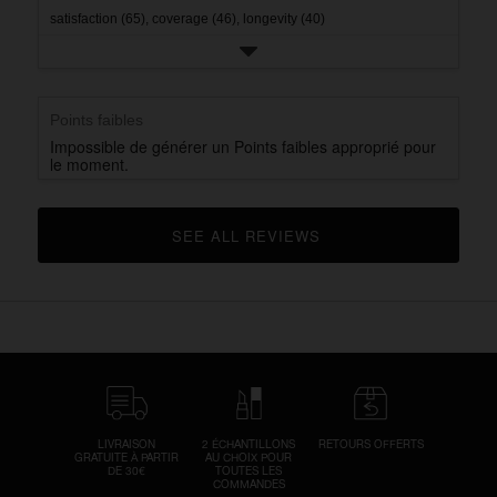
satisfaction (65),
coverage (46),
longevity (40)
Points faibles
Impossible de générer un Points faibles approprié pour
le moment.
SEE ALL REVIEWS 
CLICK TO GO TO ALL REVIEWS
LIVRAISON
2 ÉCHANTILLONS
RETOURS OFFERTS
GRATUITE À PARTIR
AU CHOIX POUR
DE 30€
TOUTES LES
COMMANDES