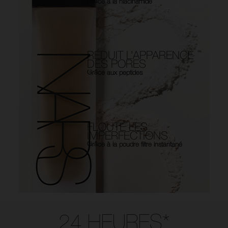
Grâce à la niacinamide
RÉDUIT L’APPARENCE
DES PORES
Grâce aux peptides
FLOUTE LES
IMPERFECTIONS
Grâce à la poudre filtre instantané
Use the arrow keys to move the slider left and right to see the before 
24 HEURES*