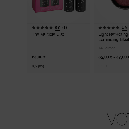
(1)
5.0
4.9
The Multiple Duo
Light Reflectin
Luminizing Blus
14 Teintes
64,00 €
32,00 € - 47,00 
3,5 (X2)
5.5 G
VO