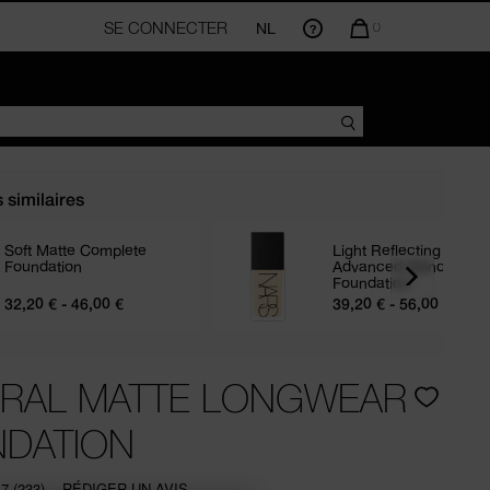
SE CONNECTER
NL
LA
0
QUANTITÉ
D’ARTICLES
DANS
VOTRE
PANIER
EST
DE
s similaires
Soft Matte Complete
Light Reflecting
Foundation
Advanced Skincare
Foundation
32,20 € - 46,00 €
39,20 € - 56,00 €
RAL MATTE LONGWEAR
DATION
.7
(233)
RÉDIGER UN AVIS