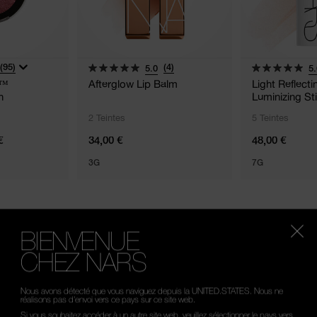
(95)
(4)
5.0
5.
g™
Afterglow Lip Balm
Light Reflect
h
Luminizing St
2 Teintes
5 Teintes
€
34,00 €
48,00 €
3G
7G
BIENVENUE
CHEZ NARS
TRE ACCORD PARF
Nous avons détecté que vous naviguez depuis la UNITED.STATES. Nous ne
réalisons pas d’envoi vers ce pays sur ce site web.
Si vous souhaitez accéder à un autre site web, veuillez sélectionner le pays vers