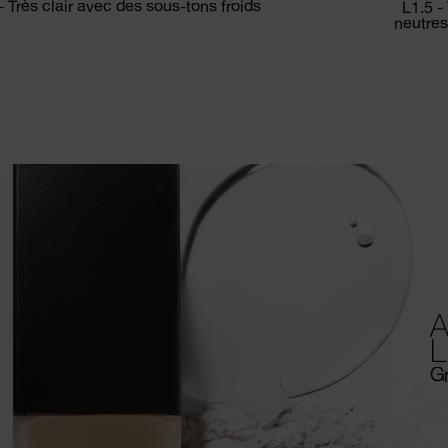
- Très clair avec des sous-tons froids
L1.5 -
neutres
A
L
Gr