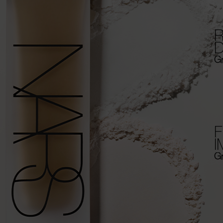
R
Gr
F
Gr