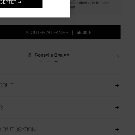
CEPTER ➔
Setting Powder offertes dès 65€ d'achat ainsi que le Light
Reflecting Moisturizier dès 75€ d'achat.
AJOUTER AU PANIER
|
56,00 €
Livraisons
ODUIT
S
 D’UTILISATION