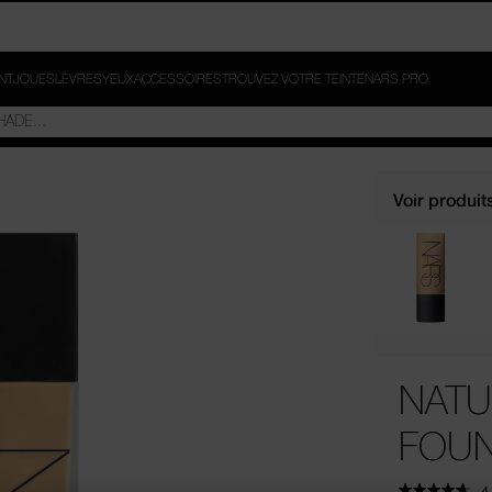
INT
JOUES
LÈVRES
YEUX
ACCESSOIRES
TROUVEZ VOTRE TEINTE
NARS PRO
Voir produit
NATU
FOUN
4