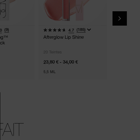
(9)
(185)
0
4.7
ing™
Afterglow Lip Shine
The Multipl
ick
20 Teintes
5 Teintes
23,80 € - 34,00 €
48,00 €
5,5 ML
8G
AIT