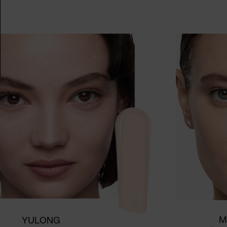
M
YULONG