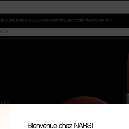
INT
JOUES
LÈVRES
YEUX
ACCESSOIRES
TROUVEZ VOTRE TEINTE
NARS PRO
,
NARS,
Bienvenue chez NARS!