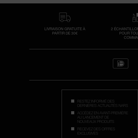
Nci
L
LIVRAISON GRATUITE À
2 ÉCHANTILLO
PARTIR DE 30€
POUR TOU
COMMA
RESTEZ INFORMÉ DES
DERNIÈRES ACTUALITÉS NARS
ACCÉDEZ EN AVANT-PREMIÈRE
AU LANCEMENT DE
NOUVEAUX PRODUITS
RECEVEZ DES OFFRES
EXCLUSIVES