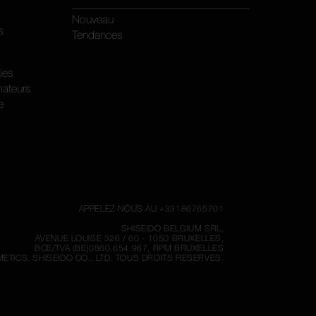
Nouveau
s
Tendances
kies
ateurs
e
APPELEZ-NOUS AU +33186765701
SHISEIDO BELGIUM SRL,
AVENUE LOUISE 326 / 60 - 1050 BRUXELLES,
BCE/TVA (BE)0860.654.967, RPM BRUXELLES
ETICS.
SHISEIDO CO., LTD. TOUS DROITS RESERVES.