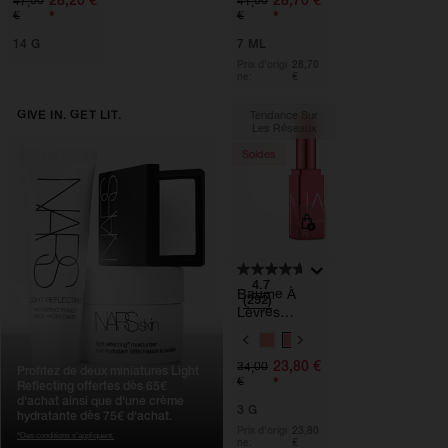
47,00
41,00
R
R
*
*
€
€
I
I
A
A
14 G
7 ML
T
T
I
I
Prix d'origi
28,70
ne:
€
O
O
N
N
S
S
GIVE IN. GET LIT.
Tendance Sur
Les Réseaux
Soldes
4.7
Baume À
(292)
Lèvres
Afterglow
V
A
23,80 €
34,00
R
Profitez de deux miniatures Light
*
€
I
Reflecting offertes dès 65€
A
d'achat ainsi que d'une crème
3 G
T
hydratante dès 75€ d'achat.
I
Prix d'origi
23,80
*Des conditions s'appliquent.
ne:
€