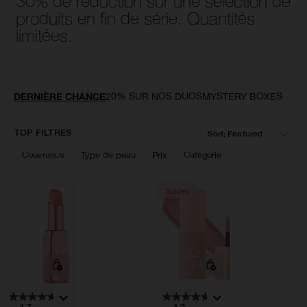
30% de réduction sur une sélection de
produits en fin de série. Quantités
limitées.
Réi
v
U
DERNIÈRE CHANCE
20% SUR NOS DUOS
MYSTERY BOXES
d
vo
n
env
r
TOP FILTRES
m
réi
un
Couvrance
Type de peau
Prix
Catégorie
vo
de
P
Soldes
vér
s
c
ind