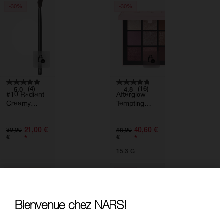
S
S
-30%
-30%
(4)
(16)
5.0
4.8
#10 Radiant
Afterglow
Creamy
Tempting
Concealer
Eyeshadow
Brush
Palette
21,00 €
40,60 €
30,00
58,00
*
*
€
€
15.3 G
Soldes
-30%
Bienvenue chez NARS!