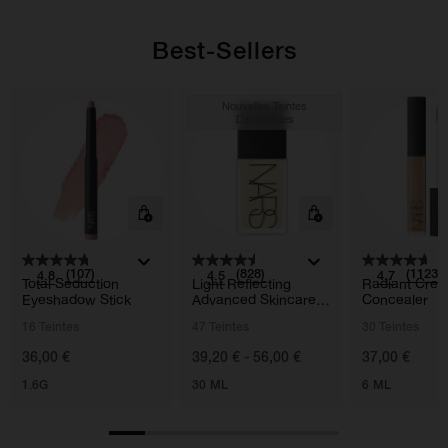
Best-Sellers
Nouvelles Teintes
Disponibles
(107)
(828)
(1123)
4.8
4.5
4.7
Total Seduction
Light Reflecting
Radiant Cre
Eyeshadow Stick
Advanced Skincare
Concealer
Foundation
16 Teintes
47 Teintes
30 Teintes
36,00 €
39,20 € - 56,00 €
37,00 €
1.6G
30 ML
6 ML