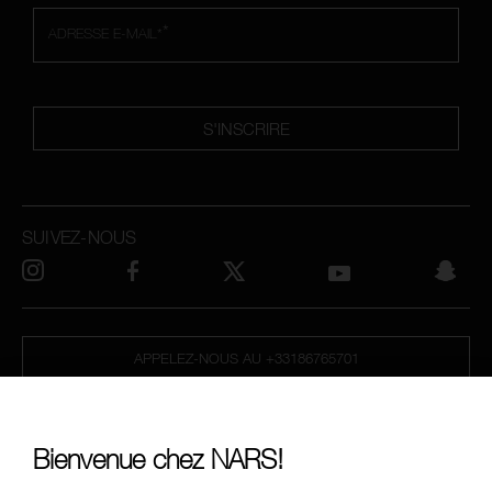
*
ADRESSE E-MAIL*
S'INSCRIRE
SUIVEZ-NOUS
APPELEZ-NOUS AU +33186765701
À PROPOS DE NARS
Bienvenue chez NARS!
MON NARS