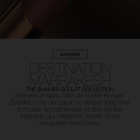
Réi
v
U
d
vo
ACHETER
n
env
r
m
DESTINATION
réi
un
vo
MARRAKESH
de
P
THE SUMMER SCULPT COLLECTION
vér
Bienvenue dans l’été de la Ville Rouge.
Évadez-vous au cœur du désert avec des
s
formules somptueuses et des teintes
c
intenses qui célèbrent l’esprit d’une
ind
escapade marocaine.