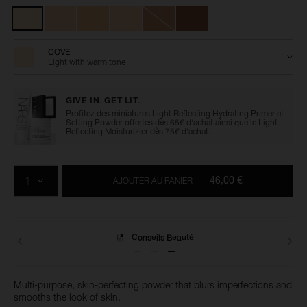
Variations
advanced-
l’article
perfecting-
0194251136073
powder/0194251136073.html
COVE
Light with warm tone
GIVE IN. GET LIT.
Profitez des miniatures Light Reflecting Hydrating Primer et
Setting Powder offertes dès 65€ d'achat ainsi que le Light
Reflecting Moisturizier dès 75€ d'achat.
Ajouter
Actions
Promotions
aux
sur
QTÉ
options
les
46,00 €
AJOUTER AU PANIER
|
du
produits
panier
Conseils Beauté
Multi-purpose, skin-perfecting powder that blurs imperfections and
smooths the look of skin.