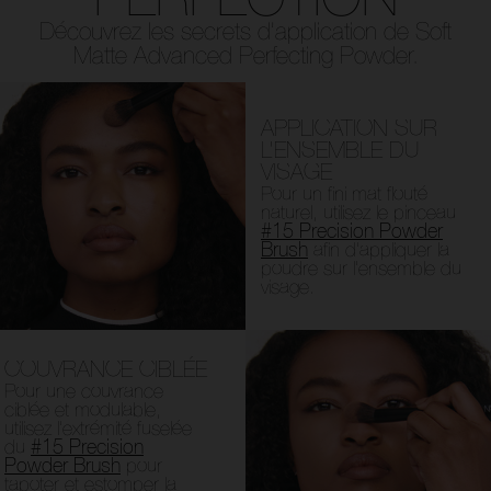
Découvrez les secrets d’application de Soft
Matte Advanced Perfecting Powder.
APPLICATION SUR
L’ENSEMBLE DU
VISAGE
Pour un fini mat flouté
naturel, utilisez le pinceau
#15 Precision Powder
Brush
afin d’appliquer la
poudre sur l’ensemble du
visage.
COUVRANCE CIBLÉE
Pour une couvrance
ciblée et modulable,
utilisez l’extrémité fuselée
du
#15 Precision
Powder Brush
pour
tapoter et estomper la