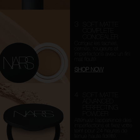
3
SOFT MATTE
COMPLETE
CONCEALER
Corrigez les taches,
cernes, rougeurs et
imperfections avec un fini
mat flouté.
SHOP NOW
4
SOFT MATTE
ADVANCED
PERFECTING
POWDER
Atténuez l’apparence des
imperfections et fixez votre
teint pour 24 heures de
tenue haute fidélité.