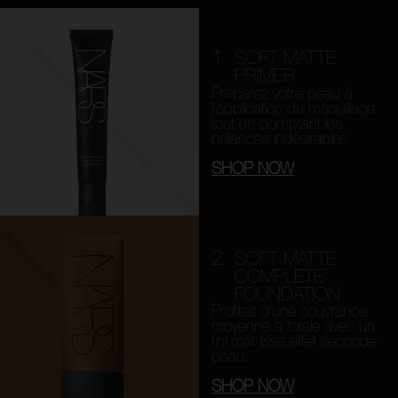
1
SOFT MATTE
PRIMER
Préparez votre peau à
l’application du maquillage
tout en domptant les
brillances indésirables.
SHOP NOW
2
SOFT MATTE
COMPLETE
FOUNDATION
Profitez d’une couvrance
moyenne à totale avec un
fini mat lisse effet seconde
peau.
SHOP NOW