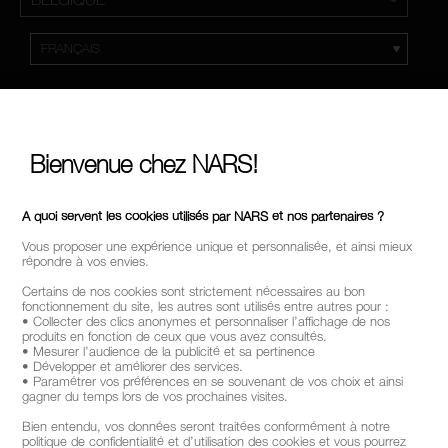
Bienvenue chez NARS!
A quoi servent les cookies utilisés par NARS et nos partenaires ?
Vous proposer une expérience unique et personnalisée, et ainsi mieux
répondre à vos envies.
Certains de nos cookies sont strictement nécessaires au bon
fonctionnement du site, les autres sont utilisés entre autres pour :
• Collecter des clics anonymes et personnaliser l’affichage de nos
produits en fonction de ceux que vous avez consultés.
• Mesurer l’audience de la publicité et sa pertinence
• Développer et améliorer des services.
• Paramétrer vos préférences en se souvenant de vos choix et ainsi
gagner du temps lors de vos prochaines visites.
Bien entendu, vos données seront traitées conformément à notre
politique de confidentialité et d’utilisation des cookies et vous pourrez