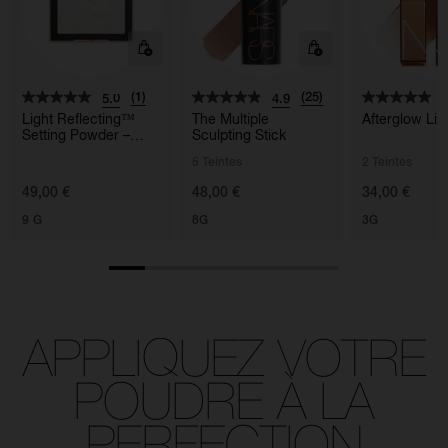
(1)
(25)
5.0
4.9
5
Light Reflecting™
The Multiple
Afterglow Li
Setting Powder –
Sculpting Stick
Pressed
5 Teintes
2 Teintes
49,00 €
48,00 €
34,00 €
9 G
8G
3G
APPLIQUEZ VOTRE
POUDRE À LA
PERFECTION