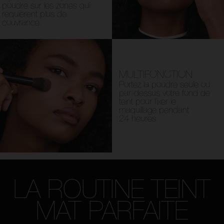
poudre sur les zones qui
requièrent plus de
couvrance.
MULTIFONCTION
Portez la poudre seule ou
par-dessus votre fond de
teint pour fixer le
maquillage pendant
24 heures.
LA ROUTINE TEINT
MAT PARFAITE