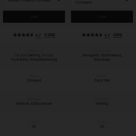
View
View
(1268)
(584)
4.7
4.7
VOORDELEN:
VOORDELEN:
16 Uur Dekking, 24 Uur
Vervagend, Gladmakend,
Hydratatie, Rimpelbestendig
Blendbaar
FINISH:
FINISH:
Stralend
Zacht Mat
DEKKING:
DEKKING:
Medium, Opbouwbaar
Volledig
TINTEN:
TINTEN:
30
29