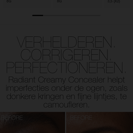
8G
8G
3,5 (X2)
VERHELDEREN.
CORRIGEREN.
PERFECTIONEREN.
Radiant Creamy Concealer helpt
imperfecties
onder de ogen, zoals
donkere kringen en fijne lijntjes, te
camoufleren.