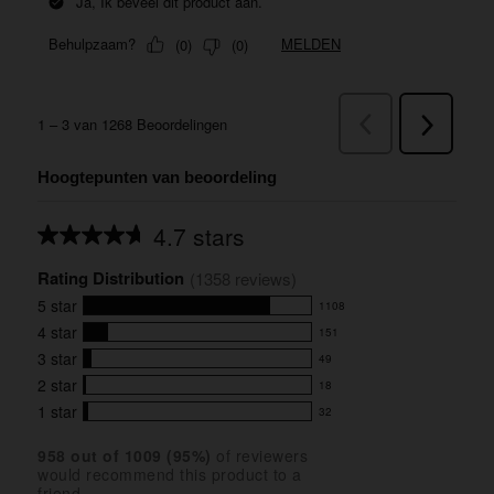
Hoogtepunten van beoordeling
4.7 stars
Average
rating
Rating Distribution
for
(
1358
 reviews)
this
5
star
1108
product:
1108
4.7
4
star
151
reviews
151
out
with
3
star
49
reviews
of
49
5
5
with
2
star
18
reviews
18
stars
star
4
with
1
star
32
reviews
32
rating.
star
3
with
reviews
rating.
star
958
 out of 
1009
 (
95
%)
of reviewers
2
with
would recommend this product to a
rating.
star
1
friend.