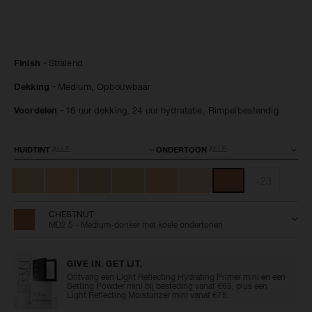
Details
/nl/chestnut-
Artikelnummer:
Finish
Stralend
radiant-
0607845012696
creamy-
Dekking
Medium,
Opbouwbaar
concealer/0607845012696.html
Voordelen
16 uur dekking,
24 uur hydratatie,
Rimpelbestendig
Variaties
HUIDTINT
ONDERTOON
+23
CHESTNUT
MD2.5 - Medium-donker met koele ondertonen
GIVE IN. GET LIT.
Ontvang een Light Reflecting Hydrating Primer mini en een
Setting Powder mini bij besteding vanaf €65, plus een
Light Reflecting Moisturizer mini vanaf €75.