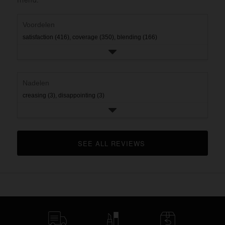
rating.
star
rating.
Voordelen
satisfaction (416),
coverage (350),
blending (166)
Nadelen
creasing (3),
disappointing (3)
SEE ALL REVIEWS 
CLICK TO GO TO ALL REVIEWS