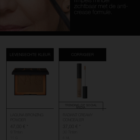
rimpels minder
zichtbaar met de anti-
crease formule.
LEVENSECHTE KLEUR
CORRIGEER
TRENDING OP SOCIAL
MEDIA
LAGUNA BRONZING
RADIANT CREAMY
POWDER
CONCEALER
47,00 €
*
37,00 €
*
9 Tinten
30 Tinten
11 G
6 ML