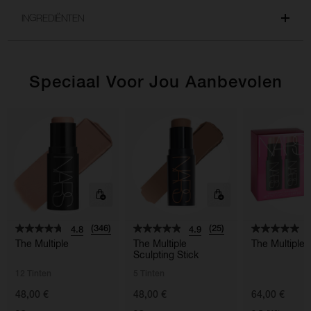
INGREDIËNTEN
Speciaal Voor Jou Aanbevolen
(346)
(25)
4.8
4.9
5
The Multiple
The Multiple
The Multiple
Sculpting Stick
12 Tinten
5 Tinten
48,00 €
48,00 €
64,00 €