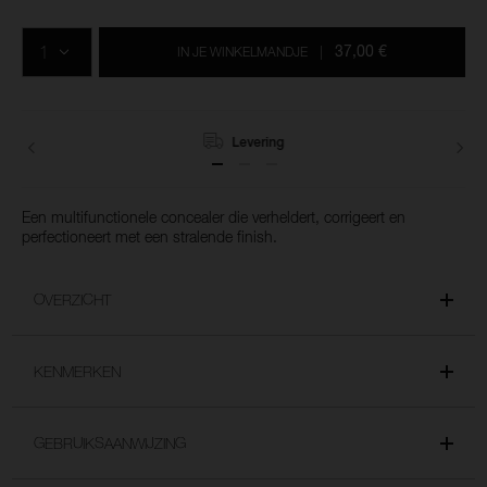
Voeg
Productacties
Acties
aan
AANTAL
de
37,00 €
IN JE WINKELMANDJE
|
opties
van
het
winkelmandje
toe
Levering
Een multifunctionele concealer die verheldert, corrigeert en
perfectioneert met een stralende finish.
OVERZICHT
KENMERKEN
GEBRUIKSAANWIJZING