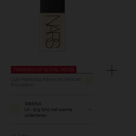
TRENDING OP SOCIAL MEDIA
Light Reflecting Advanced Skincare
Foundation
SIBERIA
L0 - Erg licht met warme
ondertonen
47 Tinten