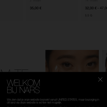
2 Tinten
14 Tinten
35,00 €
32,00 € - 47,0
5.5 G
OM TE
WELKOM
BIJ NARS
Selecteer
je taal
We zien dat je onze website bezoekt vanuit UNITED.STATES, maar bezorging in
dit land via deze website is echter niet mogelijk.