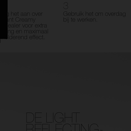
3
eng het aan over
Gebruik het om overdag
diant Creamy
bij te werken.
ncealer voor extra
kking en maximaal
rhelderend effect.
DE LIGHT
REFLECTING-