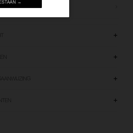
ESTAAN →
Retourbeleid
HT
EN
SAANWIJZING
NTEN