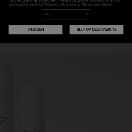
Als je de website die je graag wilt bezoeken wilt wijzigen, selecteer dan het land
1
2
van bezorging en klik op “Wijzigen”. Klik anders op “Blijf op deze website”.
Draag Light Reflecting
Br
Eye Brightener
Ra
FRANÇAIS
NEDERLANDS
afzonderlijk voor instant,
Co
WIJZIGEN
BLIJF OP DEZE WEBSITE
natuurlijk ogende
de
helderheid.
ve