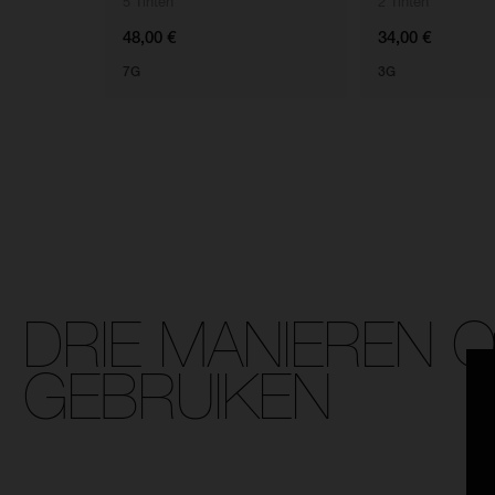
5 Tinten
2 Tinten
48,00 €
34,00 €
7G
3G
DRIE MANIEREN 
GEBRUIKEN