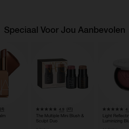
Speciaal Voor Jou Aanbevolen
(4)
(41)
4.9
4.
alm
The Multiple Mini Blush &
Light Reflect
Sculpt Duo
Luminizing Bl