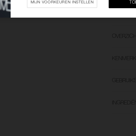
MIJN VOORKEUREN INSTELLEN
TO
toe
OVERZIC
KENMERK
GEBRUIK
INGREDIË