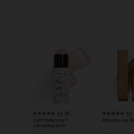
(9)
5.0
5.0
Light Reflecting™
Afterglow Lip B
Luminizing Stick