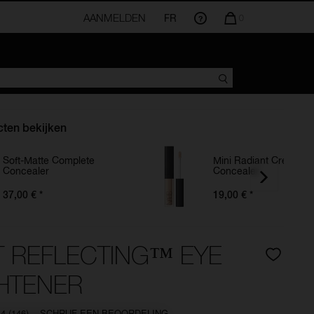
AANMELDEN
FR
AANTAL
0
ARTIKELEN
IN
WINKELMANDJE
IS
ten bekijken
Soft-Matte Complete
Mini Radiant Creamy
Concealer
Concealer
37,00 €
*
19,00 €
*
T REFLECTING™ EYE
HTENER
.4
(146)
SCHRIJF EEN BEOORDELING