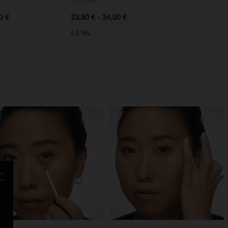
20 Tinten
12 Tinten
0 €
23,80 € - 34,00 €
48,00 €
5,5 ML
8G