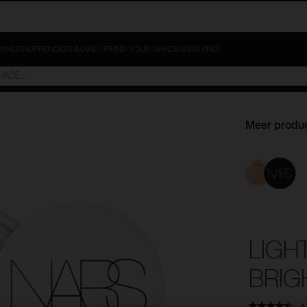
ANGEN
LIPPEN
OGEN
MAKE-UP
FIND YOUR SHADE
NARS PRO
Meer produc
LIGH
BRIG
4