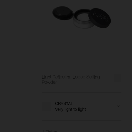
Light Reflecting Loose Setting
Powder
CRYSTAL
Very light to light
4 Tinten