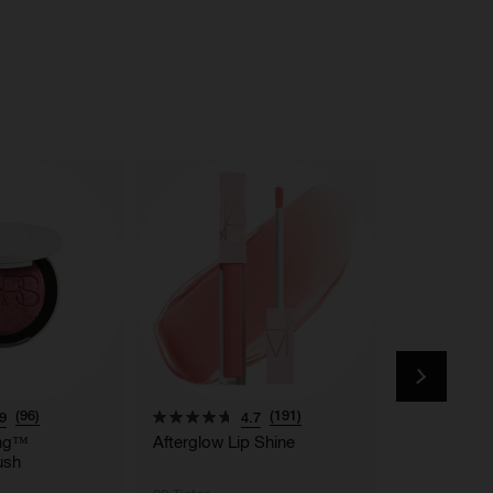
(96)
(191)
9
4.7
ing™
Afterglow Lip Shine
The Multipl
ush