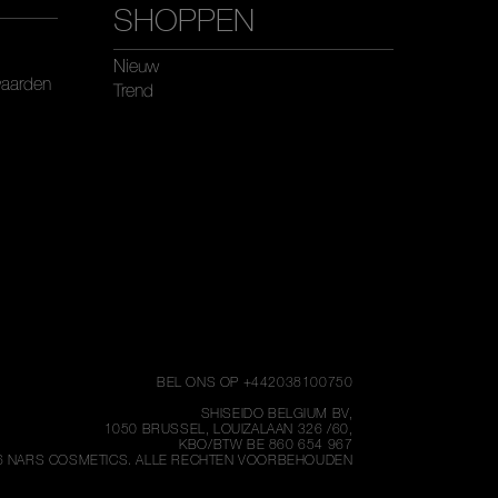
SHOPPEN
Nieuw
waarden
Trend
BEL ONS OP +442038100750
SHISEIDO BELGIUM BV,
1050 BRUSSEL, LOUIZALAAN 326 /60,
KBO/BTW BE 860 654 967
6
NARS COSMETICS.
ALLE RECHTEN VOORBEHOUDEN