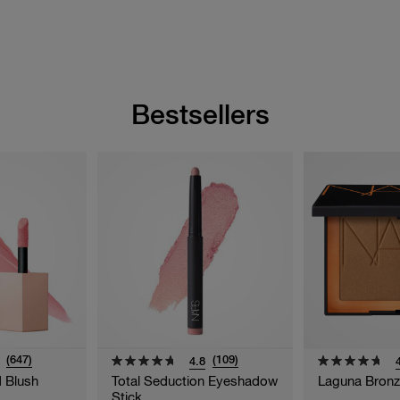
Bestsellers
(647)
(109)
4.8
d Blush
Total Seduction Eyeshadow
Laguna Bronz
Stick