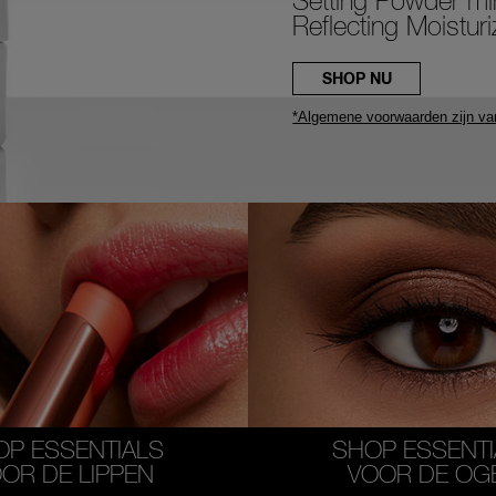
Setting Powder min
Reflecting Moistur
SHOP NU
*Algemene voorwaarden zijn va
OP ESSENTIALS
SHOP ESSENTI
OR DE LIPPEN
VOOR DE OG