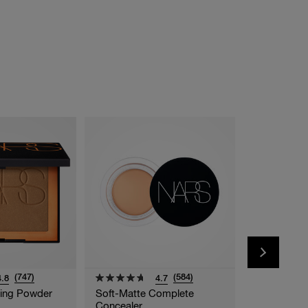
(747)
(584)
4.8
4.7
ing Powder
Soft-Matte Complete
Radiant Cr
Concealer