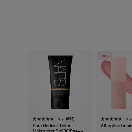
-30%
(568)
4.7
4.7
Pure Radiant Tinted
Afterglow Liqui
Moisturizer Spf 30/pa+++