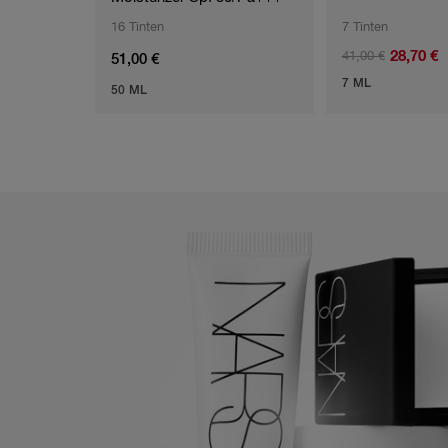
16 Tinten
7 Tinten
28,70 €
41,00 €
51,00 €
7 ML
50 ML