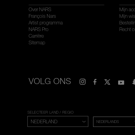
Over NARS
Mijn ac
François Nars
Mijn wis
Artist programma
Bestelli
NARS Pro
Recht o
Carrière
Sitemap
VOLG ONS
SELECTEER LAND / REGIO