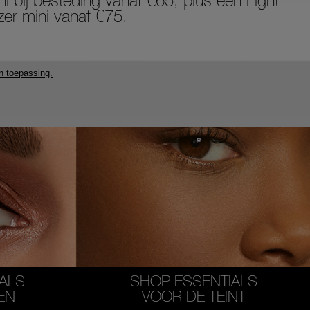
i bij besteding vanaf €65, plus een Light
izer mini vanaf €75.
n toepassing.
ALS
SHOP ESSENTIALS
EN
VOOR DE TEINT