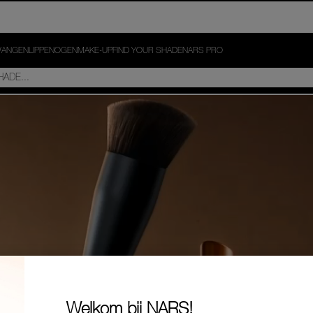
ANGEN
LIPPEN
OGEN
MAKE-UP
FIND YOUR SHADE
NARS PRO
Welkom bij NARS!