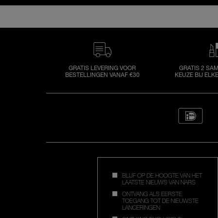
GRATIS LEVERING VOOR
GRATIS 2 SA
BESTELLINGEN VANAF €30
KEUZE BIJ ELK
BLIJF OP DE HOOGTE VAN HET
LAATSTE NIEUWS VAN NARS
ONTVANG ALS EERSTE
TOEGANG TOT DE NIEUWSTE
LANCERINGEN