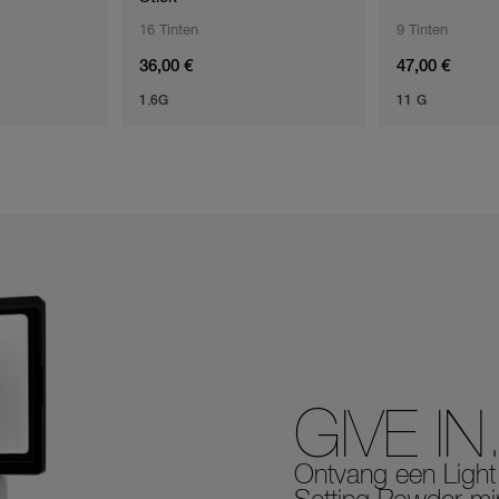
16 Tinten
9 Tinten
36,00 €
47,00 €
1.6G
11 G
GIVE IN
Ontvang een Light 