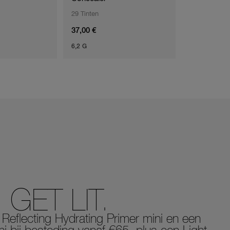
29 Tinten
30 Tinten
37,00 €
37,00 €
6,2 G
6 ML
. GET LIT.
Reflecting Hydrating Primer mini en een