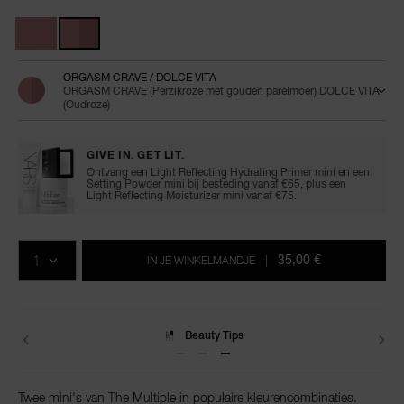
multiple-
0194251161259
Variaties
mini-
duo/0194251161259.html
ORGASM CRAVE / DOLCE VITA
ORGASM CRAVE (Perzikroze met gouden parelmoer) DOLCE VITA
(Oudroze)
GIVE IN. GET LIT.
Ontvang een Light Reflecting Hydrating Primer mini en een
Setting Powder mini bij besteding vanaf €65, plus een
Light Reflecting Moisturizer mini vanaf €75.
Voeg
Productacties
Acties
aan
AANTAL
de
35,00 €
IN JE WINKELMANDJE
|
opties
van
het
winkelmandje
toe
Beauty Tips
Twee mini's van The Multiple in populaire kleurencombinaties.