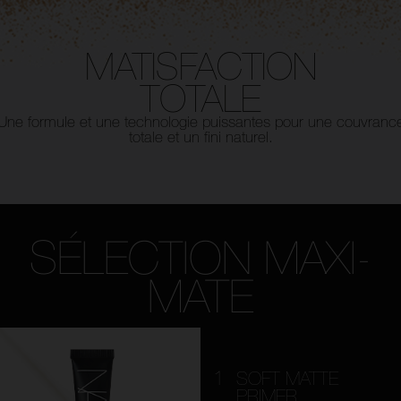
MATISFACTION
TOTALE
Une formule et une technologie puissantes pour
une couvranc
totale et un fini naturel.
SÉLECTION MAXI-
MATE
1
SOFT MATTE
PRIMER