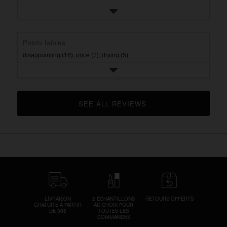
Points faibles
disappointing (16),
price (7),
drying (5)
SEE ALL REVIEWS 
CLICK TO GO TO ALL REVIEWS
LIVRAISON
2 ÉCHANTILLONS
RETOURS OFFERTS
GRATUITE À PARTIR
AU CHOIX POUR
DE 30€
TOUTES LES
COMMANDES