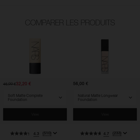
COMPARER LES PRODUITS
(510)
(233)
(829)
(925)
(530)
(762)
4.3
4.7
4.5
4.5
4.7
4.5
Soft
Natural
Matte
Matte
Complete
Longwear
Foundation
Foundation
32,20 €
56,00 €
46,00 €
SELECT VARIANT
SELECT VARIANT
View
View
(510)
(233)
4.3
4.7