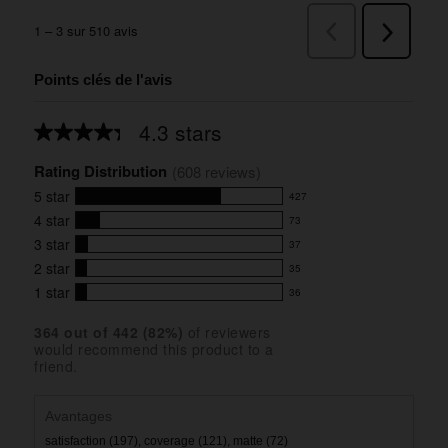
Points clés de l'avis
4.3 stars
Average
rating
Rating Distribution
for
(
608
 reviews)
this
5
star
427
product:
427
4.3
4
star
73
reviews
73
out
with
3
star
37
reviews
of
37
5
5
with
2
star
35
reviews
35
stars
star
4
with
1
star
36
reviews
36
rating.
star
3
with
reviews
rating.
star
364
 out of 
442
 (
82
%)
of reviewers
2
with
would recommend this product to a
rating.
star
1
friend.
rating.
star
rating.
Avantages
satisfaction (197),
coverage (121),
matte (72)