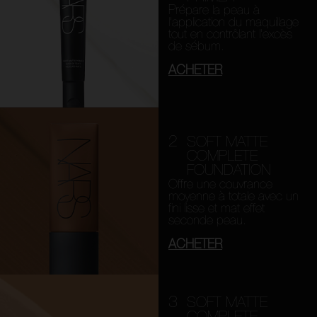
Prépare la peau à
l’application du maquillage
tout en contrôlant l’excès
de sébum.
ACHETER
2
SOFT MATTE
COMPLETE
FOUNDATION
Offre une couvrance
moyenne à totale avec un
fini lisse et mat effet
seconde peau.
ACHETER
3
SOFT MATTE
COMPLETE