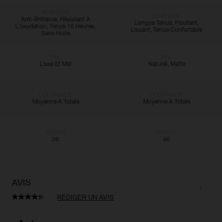
BÉNÉFICES:
BÉNÉFICES:
Anti-Brillance, Résistant À
Longue Tenue, Floutant,
L'oxydation, Tenue 16 Heures,
Lissant, Tenue Confortable
Sans Huile
FINI:
FINI:
Lisse Et Mat
Naturel, Matte
COUVRANCE:
COUVRANCE:
Moyenne À Totale
Moyenne À Totale
TEINTES:
TEINTES:
26
46
AVIS
RÉDIGER UN AVIS