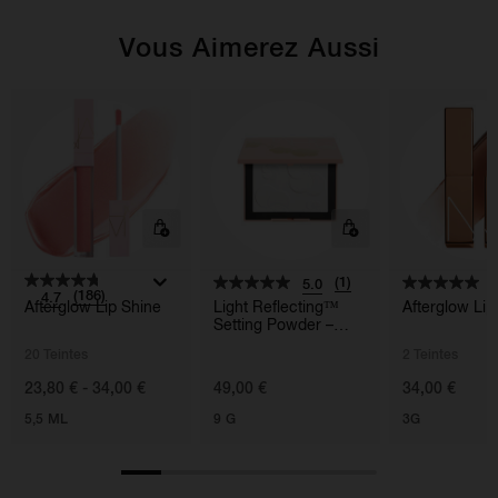
Vous Aimerez Aussi
(1)
5.0
5
(186)
4.7
Afterglow Lip Shine
Light Reflecting™
Afterglow Li
Setting Powder –
Pressed
20 Teintes
2 Teintes
23,80 € - 34,00 €
49,00 €
34,00 €
5,5 ML
9 G
3G