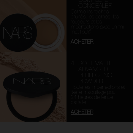
CONCEALER
Corrige les taches
brunes, les cernes, les
rougeurs et les
imperfections avec un fini
mat flouté.
ACHETER
4
SOFT MATTE
ADVANCED
PERFECTING
POWDER
Floute les imperfections et
fixe le maquillage pour
24 heures de tenue
parfaite.
ACHETER