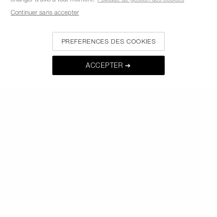
APPELEZ-NOUS AU +33186765701
Continuer sans accepter
À PROPOS DE NARS
PREFERENCES DES COOKIES
MON NARS
ACCEPTER ➔
AIDE ET FAQ
OÙ TROUVER LES PRODUITS NARS
CHOISISSEZ LE PAYS / LA REGION