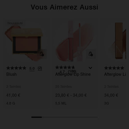
Vous Aimerez Aussi
Nouveauté
(2)
5.0
5
(186)
4.7
Blush
Afterglow Lip Shine
Afterglow Li
2 Teintes
20 Teintes
2 Teintes
41,00 €
23,80 € - 34,00 €
34,00 €
4.8 G
5,5 ML
3G