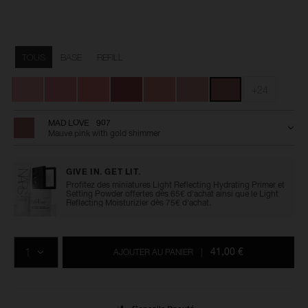
Détails
/fr/powder-
Numéro
blush/0194251173375.html
de
Variations
l’article
TOUS
BASE
REFILL
0194251173375
+24
MAD LOVE - 907
Mauve pink with gold shimmer
GIVE IN. GET LIT.
Profitez des miniatures Light Reflecting Hydrating Primer et
Setting Powder offertes dès 65€ d'achat ainsi que le Light
Reflecting Moisturizier dès 75€ d'achat.
Ajouter
Actions
Promotions
aux
sur
QTÉ
options
les
41,00 €
AJOUTER AU PANIER
|
du
produits
panier