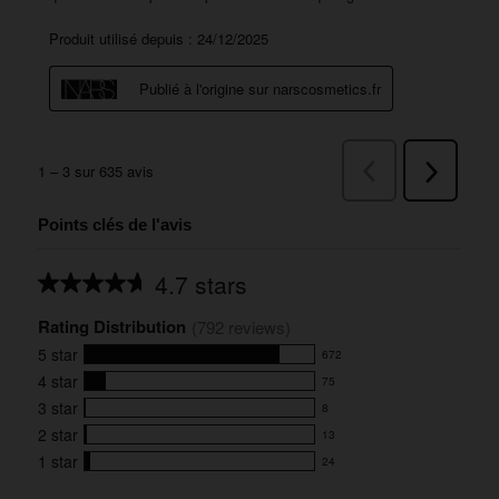
Points clés de l'avis
4.7 stars
Average
rating
Rating Distribution
for
(
792
 reviews)
this
5
star
672
product:
672
4.7
4
star
75
reviews
75
out
with
3
star
8
reviews
of
8
5
5
with
2
star
13
reviews
13
stars
star
4
with
1
star
24
reviews
24
rating.
star
3
with
reviews