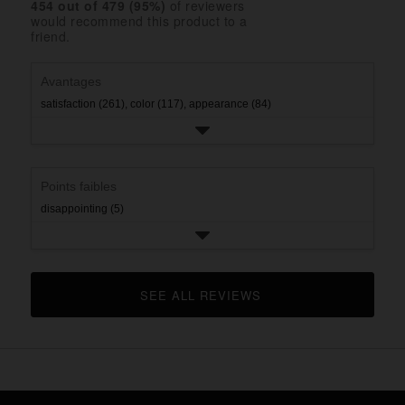
rating.
star
454
 out of 
479
 (
95
%)
of reviewers
2
with
would recommend this product to a
rating.
star
1
friend.
rating.
star
rating.
Avantages
satisfaction (261),
color (117),
appearance (84)
Points faibles
disappointing (5)
SEE ALL REVIEWS 
CLICK TO GO TO ALL REVIEWS