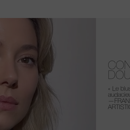
CON
DOU
« Le blu
audacieu
—FRANÇ
ARTIST