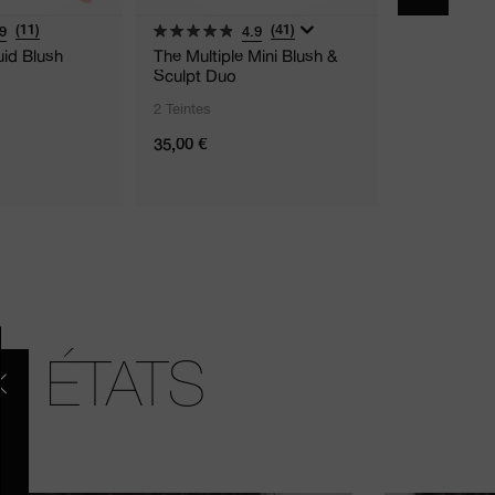
(11)
(41)
9
4.9
uid Blush
The Multiple Mini Blush &
Blush
Sculpt Duo
2 Teintes
2 Teintes
35,00 €
41,00 €
4.8 G
S ÉTATS