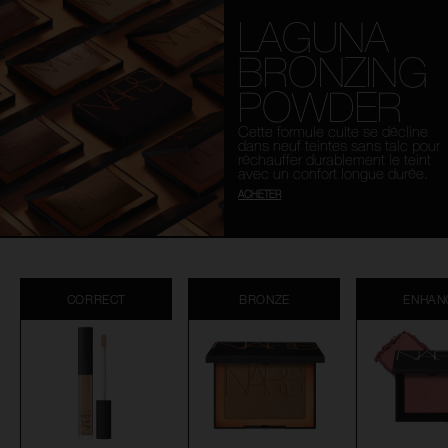
LAGUNA
BRONZING
POWDER
Cette formule culte se décline
dans neuf teintes sans talc pour
réchauffer durablement le teint
avec un confort longue durée.
ACHETER
CORRECT
BRONZE
ENHAN