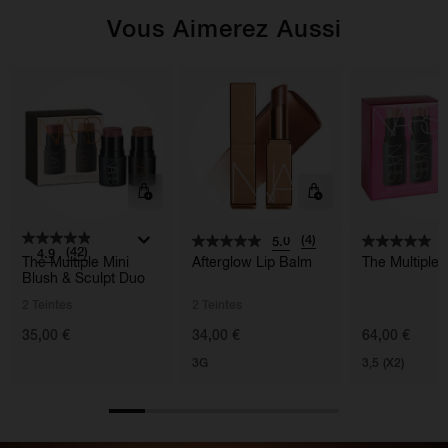
Vous Aimerez Aussi
(4)
5.0
5
(42)
4.9
The Multiple Mini
Afterglow Lip Balm
The Multiple
Blush & Sculpt Duo
2 Teintes
2 Teintes
35,00 €
34,00 €
64,00 €
3G
3,5 (X2)