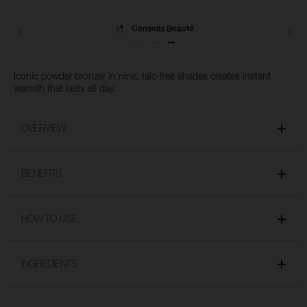
Livraisons
Iconic powder bronzer in nine, talc-free shades creates instant
warmth that lasts all day.
OVERVIEW
BENEFITS
HOW TO USE
INGREDIENTS