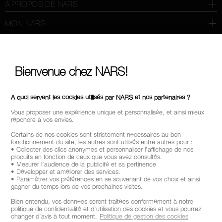
À PROPOS DE NARS
MON NARS
AIDE ET FAQ
OÙ TROUVER LES PRODUITS NARS
Bienvenue chez NARS!
CHOISISSEZ LE PAYS / LA REGION
A quoi servent les cookies utilisés par NARS et nos partenaires ?
Vous proposer une expérience unique et personnalisée, et ainsi mieux
répondre à vos envies.
Certains de nos cookies sont strictement nécessaires au bon
fonctionnement du site, les autres sont utilisés entre autres pour :
• Collecter des clics anonymes et personnaliser l’affichage de nos
produits en fonction de ceux que vous avez consultés.
• Mesurer l’audience de la publicité et sa pertinence
• Développer et améliorer des services.
• Paramétrer vos préférences en se souvenant de vos choix et ainsi
gagner du temps lors de vos prochaines visites.
Bien entendu, vos données seront traitées conformément à notre
politique de confidentialité et d’utilisation des cookies et vous pourrez
changer d’avis à tout moment.
Politique de gestion des cookies