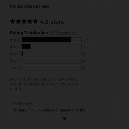
Points clés de l'avis
4.8 stars
Average
rating
Rating Distribution
for
(
877
 reviews)
this
5
star
722
product:
722
4.8
4
star
130
reviews
130
out
with
3
star
21
reviews
of
21
5
5
with
2
star
2
reviews
2
stars
star
4
with
1
star
2
reviews
2
rating.
star
3
with
reviews
rating.
star
647
 out of 
655
 (
99
%)
of reviewers
2
with
would recommend this product to a
rating.
star
1
friend.
rating.
star
rating.
Avantages
satisfaction (463),
color (162),
appearance (85)