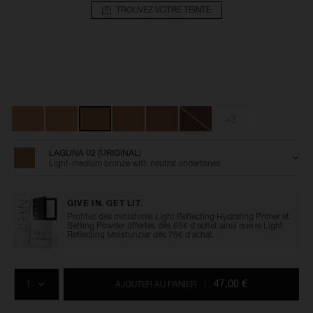
TROUVEZ VOTRE TEINTE
Détails
/fr/laguna-
Numéro
bronzing-
de
Variations
powder/0194251136721.html
l’article
0194251136721
+3
LAGUNA 02 (ORIGINAL)
Light-medium bronze with neutral undertones
GIVE IN. GET LIT.
Profitez des miniatures Light Reflecting Hydrating Primer et
Setting Powder offertes dès 65€ d'achat ainsi que le Light
Reflecting Moisturizier dès 75€ d'achat.
Ajouter
Actions
Promotions
aux
sur
QTÉ
options
les
47,00 €
AJOUTER AU PANIER
|
du
produits
panier