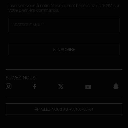
Inscrivez-vous à notre Newsletter et bénéficiez de 10%* sur
votre première commande.
*
ADRESSE E-MAIL*
S'INSCRIRE
SUIVEZ-NOUS
APPELEZ-NOUS AU +33186765701