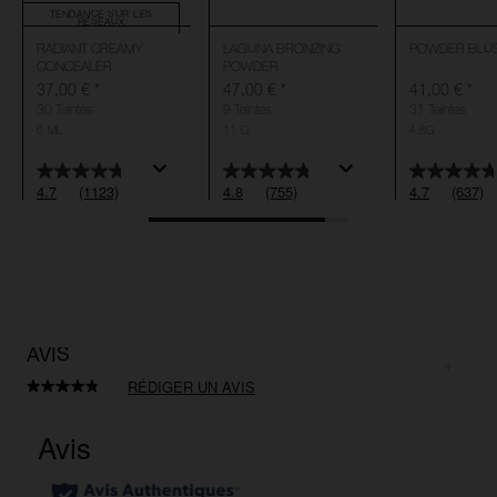
TENDANCE SUR LES
RÉSEAUX
RADIANT CREAMY
LAGUNA BRONZING
POWDER BLU
CONCEALER
POWDER
37,00 €
*
47,00 €
*
41,00 €
*
30 Teintes
9 Teintes
31 Teintes
6 ML
11 G
4.8G
4.7
(1123)
4.8
(755)
4.7
(637)
AVIS
RÉDIGER UN AVIS