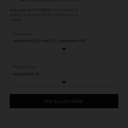
24
rating.
star
3
with
reviews
rating.
star
452
 out of 
477
 (
95
%)
of reviewers
2
with
would recommend this product to a
rating.
star
1
friend.
rating.
star
rating.
Avantages
satisfaction (261),
color (117),
appearance (84)
Points faibles
disappointing (5)
SEE ALL REVIEWS 
CLICK TO GO TO ALL REVIEWS