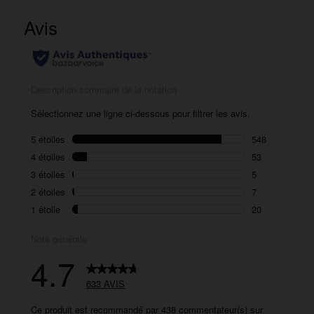
633
avis.
Lien
sur
la
même
page.