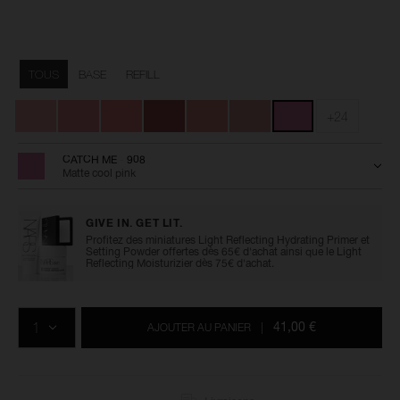
Détails
/fr/powder-
Numéro
blush/0194251171661.html
de
Variations
l’article
TOUS
BASE
REFILL
0194251171661
+24
CATCH ME - 908
Matte cool pink
GIVE IN. GET LIT.
Profitez des miniatures Light Reflecting Hydrating Primer et
Setting Powder offertes dès 65€ d'achat ainsi que le Light
Reflecting Moisturizier dès 75€ d'achat.
Ajouter
Actions
Promotions
aux
sur
QTÉ
options
les
41,00 €
AJOUTER AU PANIER
|
du
produits
panier