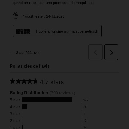
Points clés de l'avis
4.7 stars
Average
rating
Rating Distribution
for
(
790
 reviews)
this
5
star
670
product:
670
4.7
4
star
75
reviews
75
out
with
3
star
8
reviews
of
8
5
5
with
2
star
13
reviews
13
stars
star
4
with
1
star
24
reviews