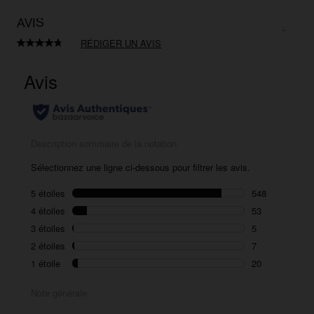
AVIS
RÉDIGER UN AVIS
Lire
633
avis.
Lien
sur
la
même
page.