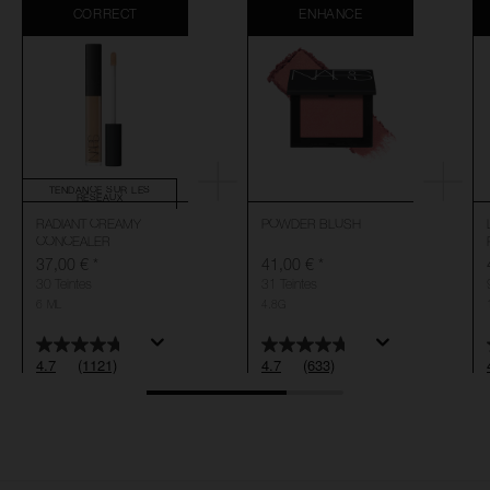
CORRECT
ENHANCE
TENDANCE SUR LES
RÉSEAUX
RADIANT CREAMY
POWDER BLUSH
CONCEALER
37,00 €
*
41,00 €
*
30 Teintes
31 Teintes
6 ML
4.8G
4.7
(1121)
4.7
(633)