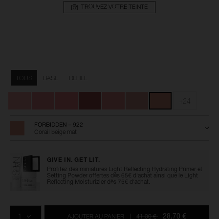
TROUVEZ VOTRE TEINTE
Détails
/fr/powder-
Numéro
blush/0194251140438.html
de
Variations
l’article
TOUS
BASE
REFILL
0194251140438
+24
FORBIDDEN – 922
Corail beige mat
GIVE IN. GET LIT.
Profitez des miniatures Light Reflecting Hydrating Primer et
Setting Powder offertes dès 65€ d'achat ainsi que le Light
Reflecting Moisturizier dès 75€ d'achat.
Ajouter
Actions
Promotions
aux
sur
QTÉ
options
les
28,70 €
AJOUTER AU PANIER
|
41,00 €