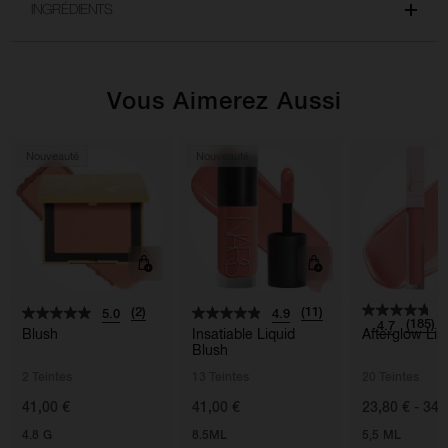
INGRÉDIENTS
Vous Aimerez Aussi
Nouveauté
Nouveauté
(2)
(11)
5.0
4.9
(185)
4.7
Blush
Insatiable Liquid
Afterglow Lip
Blush
2 Teintes
13 Teintes
20 Teintes
41,00 €
41,00 €
23,80 € - 34,
4.8 G
8.5ML
5,5 ML