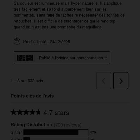
Points clés de l'avis
4.7 stars
Average
rating
Rating Distribution
for
(
790
 reviews)
this
5
star
670
product:
670
4.7
4
star
75