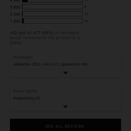
reviews
75
out
with
3
star
8
reviews
of
8
5
5
with
2
star
13
reviews
13
stars
star
4
with
1
star
24
reviews
24
rating.
star
3
with
reviews
rating.
star
452
 out of 
477
 (
95
%)
of reviewers
2
with
would recommend this product to a
rating.
star
1
friend.
rating.
star
rating.
Avantages
satisfaction (261),
color (117),
appearance (84)
Points faibles
disappointing (5)
SEE ALL REVIEWS 
CLICK TO GO TO ALL REVIEWS