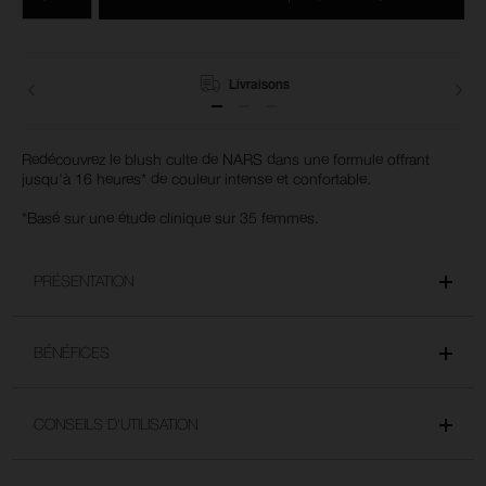
du
produits
panier
Livraisons
Redécouvrez le blush culte de NARS dans une formule offrant
jusqu'à 16 heures* de couleur intense et confortable.
*Basé sur une étude clinique sur 35 femmes.
PRÉSENTATION
BÉNÉFICES
CONSEILS D'UTILISATION