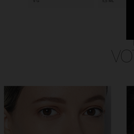
9 G
5,5 ML
VO