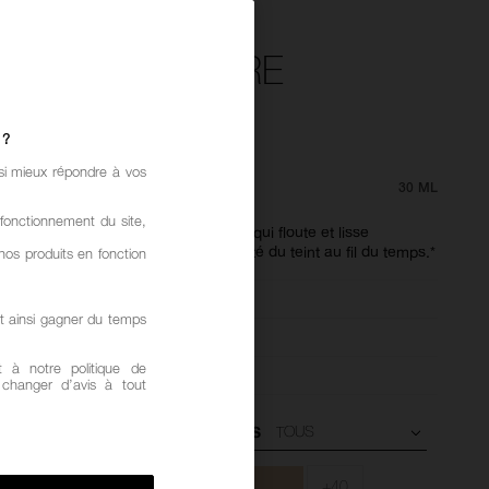
T REFLECTING
NCED SKINCARE
DATION
 ?
.5
(828)
RÉDIGER UN AVIS
si mieux répondre à vos
 €
30 ML
fonctionnement du site,
nt-soin innovant offre un fini naturel qui floute et lisse
t la peau, tout en améliorant la clarté du teint au fil du temps.*
nos produits en fonction
l,
Radieux
t ainsi gagner du temps
Moyenne,
Modulable
 à notre politique de
Floutant,
Lissant,
Tenue confortable
z changer d’avis à tout
SOUS-TONS
+40