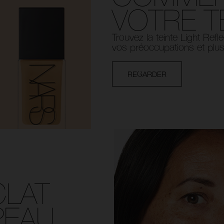
VOTRE T
Trouvez la teinte Light Ref
vos préoccupations et plu
REGARDER
CLAT
PEAU