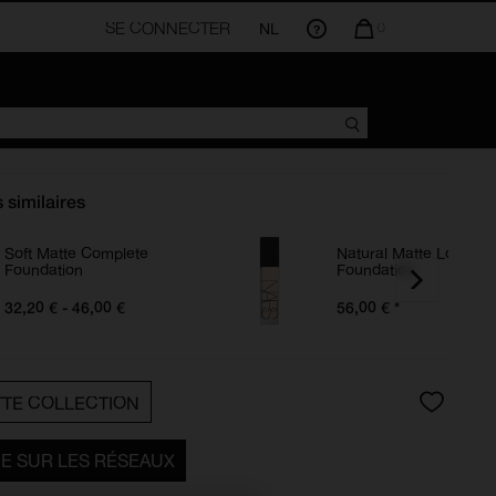
SE CONNECTER
NL
LA
0
QUANTITÉ
D’ARTICLES
DANS
VOTRE
PANIER
EST
DE
s similaires
Soft Matte Complete
Natural Matte Longwe
Foundation
Foundation
32,20 € - 46,00 €
56,00 €
*
TTE COLLECTION
E SUR LES RÉSEAUX