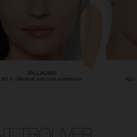
VALLAURIS
M1.5 - Medium with cool undertones
M2 -
T TROUVER