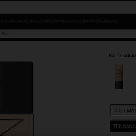
INT
JOUES
LÈVRES
YEUX
ACCESSOIRES
TROUVEZ VOTRE TEINTE
NARS PRO
Voir produit
SOFT MA
TENDANC