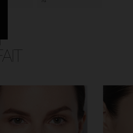
7G
3G
AIT