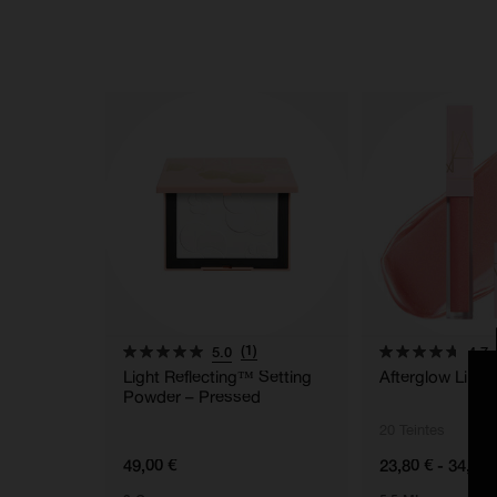
(1)
5.0
4.7
Light Reflecting™ Setting
Afterglow Lip S
Powder – Pressed
20 Teintes
49,00 €
23,80 € - 34,00 