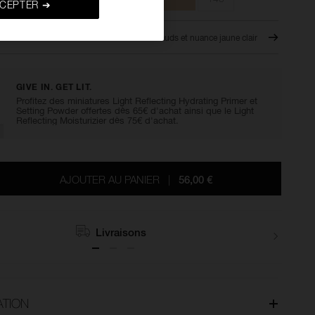
CEPTER ➔
I
L3 - Clair avec sous-tons chauds et nuance jaune clair
GIVE IN. GET LIT.
Profitez des miniatures Light Reflecting Hydrating Primer et
Setting Powder offertes dès 65€ d'achat ainsi que le Light
Reflecting Moisturizier dès 75€ d'achat.
AJOUTER AU PANIER
|
56,00 €
Retours
ATION