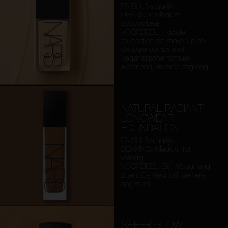
FINISH: Natuurlijk
DEKKING: Medium,
opbouwbaar
VOORDEEL: Hybride
foundation die make-up en
skincare combineert.
Veganistische formule.
Ademend, de hele dag lang.
NATURAL RADIANT
LONGWEAR
FOUNDATION
FINISH: Natuurlijk
DEKKING: Medium tot
volledig
VOORDEEL: Blijft 16 uur lang
zitten. De kleur blijft de hele
dag mooi.
SHEER GLOW