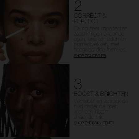
2
CORRECT &
PERFECT
Camoufleer imperfecties
zoals kringen onder de
ogen, oneffenheden en
pigmentvlekken, met
hoogwaardige formules.
SHOP CONCEALER
3
BOOST & BRIGHTEN
Verhelder en versterk de
huid onder de ogen
voor een instant
stralende blik.
SHOP EYE BRIGHTENER