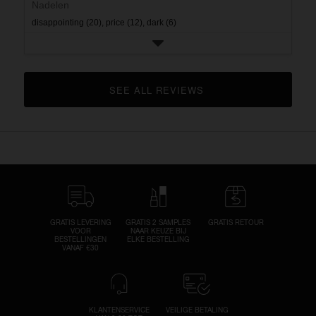
Nadelen
disappointing (20),
price (12),
dark (6)
SEE ALL REVIEWS 
CLICK TO GO TO ALL REVIEWS
GRATIS LEVERING
GRATIS 2 SAMPLES
GRATIS RETOUR
VOOR
NAAR KEUZE BIJ
BESTELLINGEN
ELKE BESTELLING
VANAF €30
KLANTENSERVICE
VEILIGE BETALING