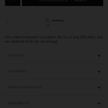
de
56,00 €
IN JE WINKELMANDJE
|
opties
van
het
winkelmandje
toe
Levering
Een unieke lichtgewicht foundation die 16 uur lang blijft zitten, voor
een stralende finish die niet vervaagt.
OVERZICHT
KENMERKEN
GEBRUIKSAANWIJZING
INGREDIËNTEN