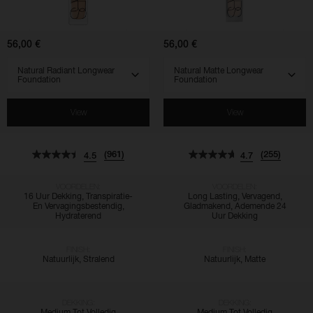
Longwear
Longwear
Foundation
Foundation
56,00 €
56,00 €
SELECT VARIANT
SELECT VARIANT
View
View
(961)
(255)
4.5
4.7
VOORDELEN:
VOORDELEN:
16 Uur Dekking, Transpiratie-
Long Lasting, Vervagend,
En Vervagingsbestendig,
Gladmakend, Ademende 24
Hydraterend
Uur Dekking
FINISH:
FINISH:
Natuurlijk, Stralend
Natuurlijk, Matte
DEKKING:
DEKKING:
Medium Tot Volledig
Medium Tot Volledig