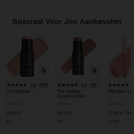
Speciaal Voor Jou Aanbevolen
(345)
(25)
4.8
4.9
4
The Multiple
The Multiple
Afterglow Lip
Sculpting Stick
12 Tinten
5 Tinten
20 Tinten
48,00 €
48,00 €
23,80 € - 34,
8G
8G
5,5 ML