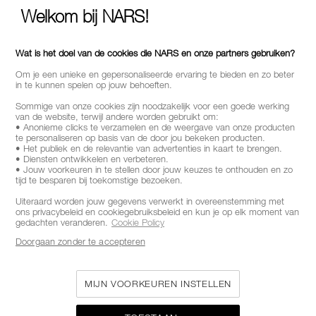
Welkom bij NARS!
Wat is het doel van de cookies die NARS en onze partners gebruiken?
Om je een unieke en gepersonaliseerde ervaring te bieden en zo beter
in te kunnen spelen op jouw behoeften.
Sommige van onze cookies zijn noodzakelijk voor een goede werking
van de website, terwijl andere worden gebruikt om:
• Anonieme clicks te verzamelen en de weergave van onze producten
te personaliseren op basis van de door jou bekeken producten.
• Het publiek en de relevantie van advertenties in kaart te brengen.
• Diensten ontwikkelen en verbeteren.
• Jouw voorkeuren in te stellen door jouw keuzes te onthouden en zo
tijd te besparen bij toekomstige bezoeken.
Uiteraard worden jouw gegevens verwerkt in overeenstemming met
ons privacybeleid en cookiegebruiksbeleid en kun je op elk moment van
gedachten veranderen.
Cookie Policy
Doorgaan zonder te accepteren
MIJN VOORKEUREN INSTELLEN