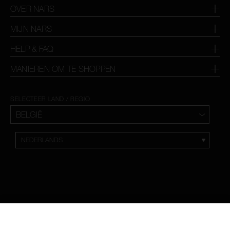
OVER NARS
MIJN NARS
HELP & FAQ
MANIEREN OM TE SHOPPEN
SELECTEER LAND / REGIO