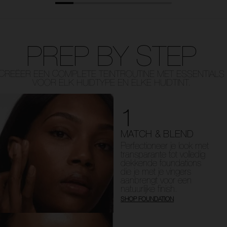
PREP BY STEP
CREËER EEN COMPLETE TEINTROUTINE MET ESSENTIALS
VOOR ELK HUIDTYPE EN ELKE HUIDTINT.
1
MATCH & BLEND
Perfectioneer je look met
transparante tot volledig
dekkende foundations
die je met je vingers
aanbrengt voor een
natuurlijke finish.
SHOP FOUNDATION