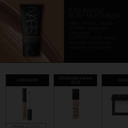
PURE RADIANT
TINTED MOISTURIZER
FINISH: Stralend, natuurlijk
DEKKING: Transparant,
opbouwbaar
VOORDEEL: Lichte, getinte
moisturizer Verheldert en
beschermt met vitamine C.
VERHELDER & MAAK
CORRIGEER
FIXEE
GLAD
TRENDING OP SOCIAL