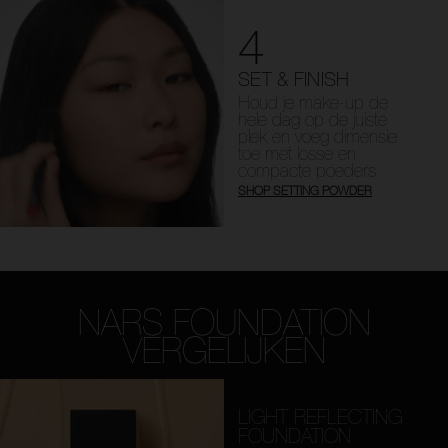
4
SET & FINISH
Houd je make-up de
hele dag op de juiste
plek en voeg dimensie
toe met losse en
compacte poeders.
SHOP SETTING POWDER
NARS FOUNDATION
VERGELIJKEN
LIGHT REFLECTING
FOUNDATION