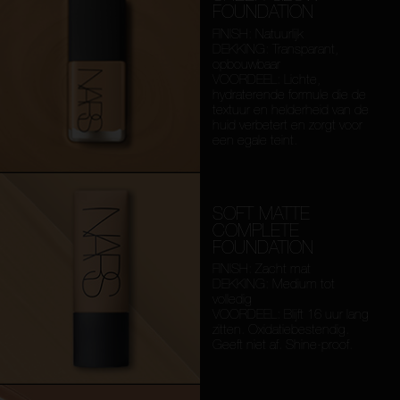
FOUNDATION
FINISH: Natuurlijk
DEKKING: Transparant,
opbouwbaar
VOORDEEL: Lichte,
hydraterende formule die de
textuur en helderheid van de
huid verbetert en zorgt voor
een egale teint.
SOFT MATTE
COMPLETE
FOUNDATION
FINISH: Zacht mat
DEKKING: Medium tot
volledig
VOORDEEL: Blijft 16 uur lang
zitten. Oxidatiebestendig.
Geeft niet af. Shine-proof.