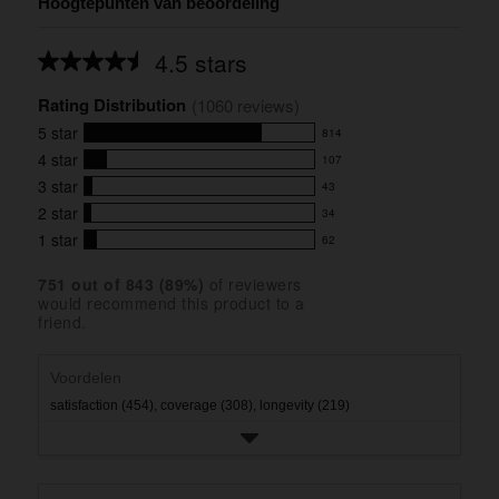
Hoogtepunten van beoordeling
4.5 stars
Average
rating
Rating Distribution
for
(
1060
 reviews)
this
5
star
814
product:
814
4.5
4
star
107
reviews
107
out
with
3
star
43
reviews
of
43
5
5
with
2
star
34
reviews
34
stars
star
4
with
1
star
62
reviews
62
rating.
star
3
with
reviews
rating.
star
751
 out of 
843
 (
89
%)
of reviewers
2
with
would recommend this product to a
rating.
star
1
friend.
rating.
star
rating.
Voordelen
satisfaction (454),
coverage (308),
longevity (219)