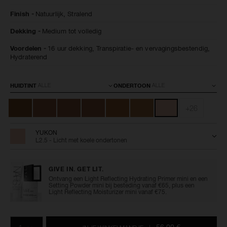
Details
/nl/yukon-
Artikelnummer:
Finish
Natuurlijk,
Stralend
natural-
0607845066026
radiant-
Dekking
Medium tot volledig
longwear-
foundation/0607845066026.html
Voordelen
16 uur dekking,
Transpiratie- en vervagingsbestendig,
Hydraterend
Variaties
HUIDTINT
ONDERTOON
+26
YUKON
L2.5 - Licht met koele ondertonen
GIVE IN. GET LIT.
Ontvang een Light Reflecting Hydrating Primer mini en een
Setting Powder mini bij besteding vanaf €65, plus een
Light Reflecting Moisturizer mini vanaf €75.
Voeg
Productacties
Acties
aan
AANTAL