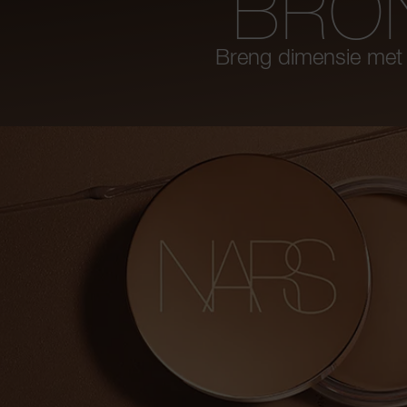
BRO
Breng dimensie met 