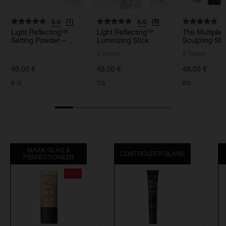
(1)
(9)
5.0
5.0
4
Light Reflecting™
Light Reflecting™
The Multiple
Setting Powder –
Luminizing Stick
Sculpting Sti
Pressed
5 Tinten
5 Tinten
49,00 €
48,00 €
48,00 €
9 G
7G
8G
MAAK GLAD &
CONTROLEER GLANS
PERFECTIONEER
SALE