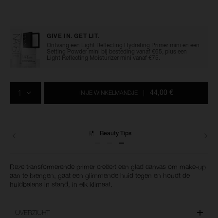
Details
/nl/soft-
Artikelnummer:
matte-
0194251016290
primer/0194251016290.html
GIVE IN. GET LIT.
Ontvang een Light Reflecting Hydrating Primer mini en een
Setting Powder mini bij besteding vanaf €65, plus een
Light Reflecting Moisturizer mini vanaf €75.
Voeg
Productacties
Acties
aan
AANTAL
de
44,00 €
IN JE WINKELMANDJE
|
opties
van
het
winkelmandje
toe
Beauty Tips
Deze transformerende primer creëert een glad canvas om make-up
aan te brengen, gaat een glimmende huid tegen en houdt de
huidbalans in stand, in elk klimaat.
OVERZICHT