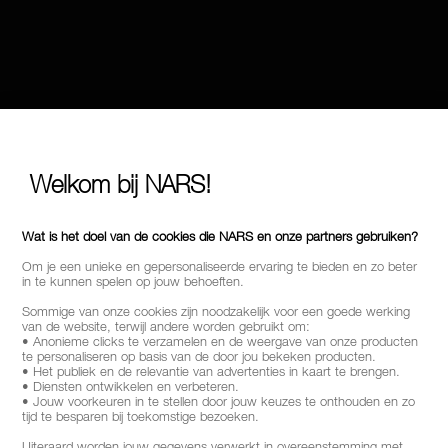
Welkom bij NARS!
Wat is het doel van de cookies die NARS en onze partners gebruiken?
Om je een unieke en gepersonaliseerde ervaring te bieden en zo beter
in te kunnen spelen op jouw behoeften.
Sommige van onze cookies zijn noodzakelijk voor een goede werking
van de website, terwijl andere worden gebruikt om:
• Anonieme clicks te verzamelen en de weergave van onze producten
te personaliseren op basis van de door jou bekeken producten.
• Het publiek en de relevantie van advertenties in kaart te brengen.
• Diensten ontwikkelen en verbeteren.
• Jouw voorkeuren in te stellen door jouw keuzes te onthouden en zo
tijd te besparen bij toekomstige bezoeken.
Uiteraard worden jouw gegevens verwerkt in overeenstemming met