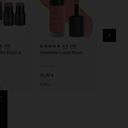
(42)
(32)
9
4.8
Mini Blush &
Insatiable Liquid Blush
Afterglow L
13 Tinten
20 Tinten
41,00 €
23,80 € - 34
8.5ML
5,5 ML