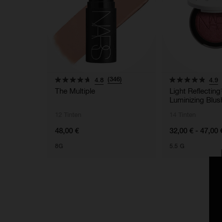
(346)
4.8
4.9
The Multiple
Light Reflectin
Luminizing Blus
12 Tinten
14 Tinten
48,00 €
32,00 € - 47,00 
8G
5.5 G