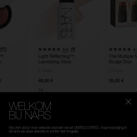
(97)
(9)
5.0
4.
g™
Light Reflecting™
The Multiple 
h
Luminizing Stick
Sculpt Duo
5 Tinten
2 Tinten
€
48,00 €
35,00 €
7G
WELKOM
BIJ NARS
Selecteer
je taal
We zien dat je onze website bezoekt vanuit UNITED.STATES, maar bezorging in
dit land via deze website is echter niet mogelijk.