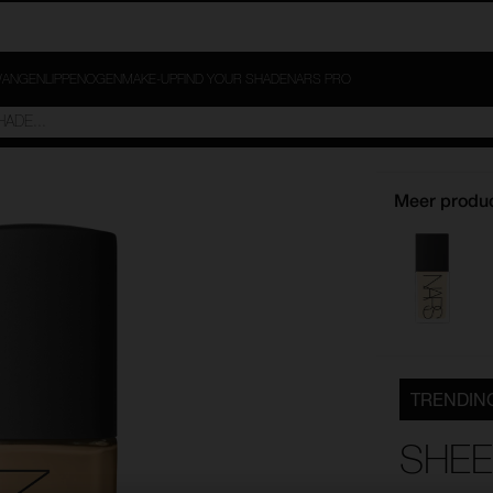
ANGEN
LIPPEN
OGEN
MAKE-UP
FIND YOUR SHADE
NARS PRO
Meer produc
TRENDING
SHEE