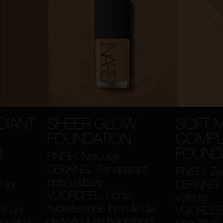
DIANT
SHEER GLOW
SOFT 
FOUNDATION
COMPL
N
FOUND
FINISH: Natuurlijk
DEKKING: Transparant,
FINISH: Za
opbouwbaar
 tot
DEKKING: 
VOORDEEL: Lichte,
volledig
hydraterende formule die
16 uur
VOORDEEL: 
de textuur en helderheid
 blijft de
lang zitten.