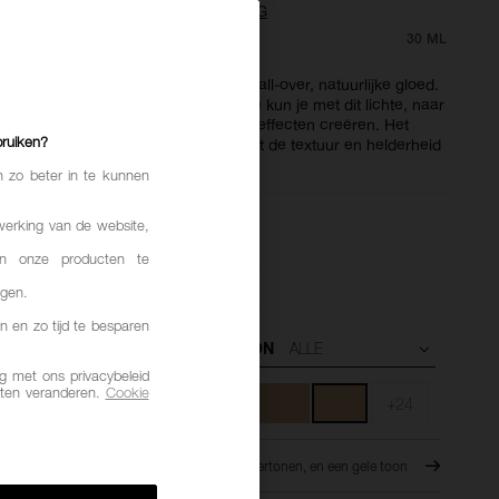
.5
(828)
SCHRIJF EEN BEOORDELING
 €
30 ML
 essential voor het creëren van een all-over, natuurlijke gloed.
RS Complexion Brightening Formule kun je met dit lichte, naar
uwen product tal van verschillende effecten creëren. Het
bruiken?
ertijd voor een egale teint en verbetert de textuur en helderheid
n zo beter in te kunnen
rlijk
werking van de website,
ansparant,
Opbouwbaar
n onze producten te
Lichtgewicht,
Hydraterend
ngen.
n en zo tijd te besparen
ONDERTOON
 met ons privacybeleid
ten veranderen.
Cookie
+24
OMBOLI
M3 - Medium met warme ondertonen, en een gele toon