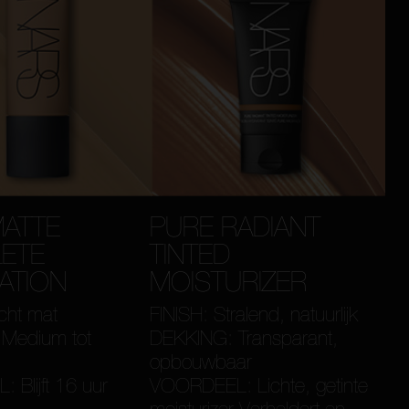
MATTE
PURE RADIANT
ETE
TINTED
ATION
MOISTURIZER
cht mat
FINISH: Stralend, natuurlijk
Medium tot
DEKKING: Transparant,
opbouwbaar
Blijft 16 uur
VOORDEEL: Lichte, getinte
moisturizer Verheldert en