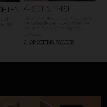
4
SET & FINISH
GHTEN
Houd je make-up de hele dag op
huid
de juiste plek en voeg dimensie
nstant
toe met losse en compacte
poeders.
SHOP SETTING POWDER