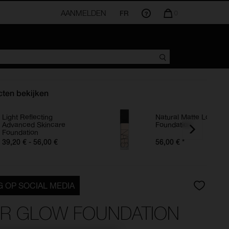
AANMELDEN
FR
AANTAL
0
ARTIKELEN
IN
WINKELMANDJE
IS
ten bekijken
Light Reflecting
Natural Matte Longwe
Advanced Skincare
Foundation
Foundation
39,20 € - 56,00 €
56,00 €
*
 OP SOCIAL MEDIA
R GLOW FOUNDATION