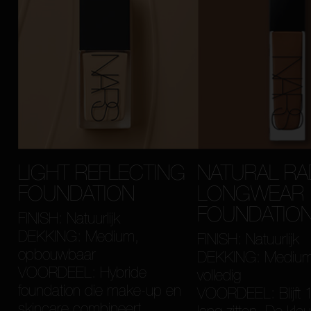
LIGHT REFLECTING
NATURAL RA
FOUNDATION
LONGWEAR
FOUNDATIO
FINISH: Natuurlijk
DEKKING: Medium,
FINISH: Natuurlijk
opbouwbaar
DEKKING: Medium
VOORDEEL: Hybride
volledig
foundation die make-up en
VOORDEEL: Blijft 
skincare combineert.
lang zitten. De kleur