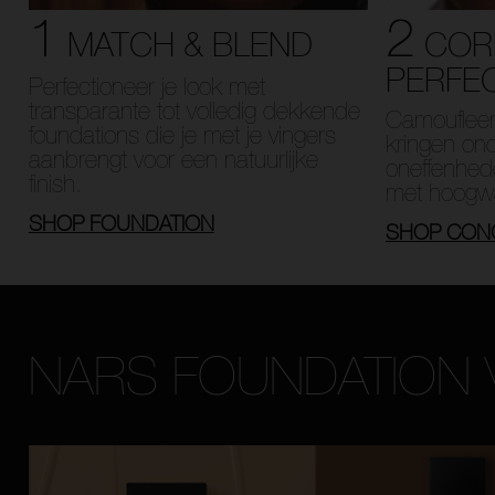
1
2
MATCH & BLEND
COR
PERFE
Perfectioneer je look met
transparante tot volledig dekkende
Camoufleer 
foundations die je met je vingers
kringen on
aanbrengt voor een natuurlijke
oneffenhed
finish.
met hoogwa
SHOP FOUNDATION
SHOP CON
NARS FOUNDATION 