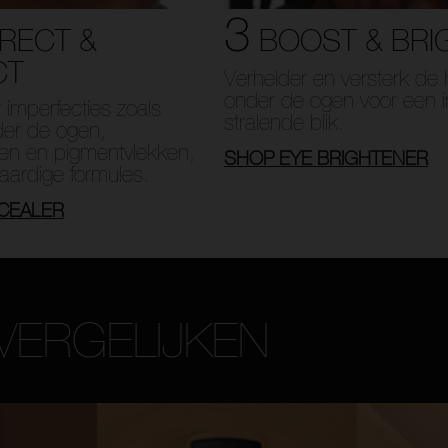
3
RECT &
BOOST & BRI
CT
Verhelder en versterk de 
onder de ogen voor een i
imperfecties zoals
stralende blik.
der de ogen,
en en pigmentvlekken,
SHOP EYE BRIGHTENER
ardige formules.
CEALER
VERGELIJKEN