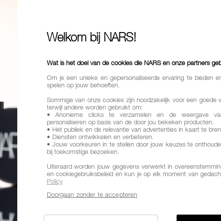
4
52,00
Welkom bij NARS!
Een creatieve
Dankzij de NA
wens op te bo
Wat is het doel van de cookies die NARS en onze partners ge
zorgt tegelijk
van de huid.
Om je een unieke en gepersonaliseerde ervaring te bieden e
spelen op jouw behoeften.
Finish
Natuu
Sommige van onze cookies zijn noodzakelijk voor een goede 
terwijl andere worden gebruikt om:
Dekking
Tr
• Anonieme clicks te verzamelen en de weergave va
PROBEER NU
personaliseren op basis van de door jou bekeken producten.
Voordelen
• Het publiek en de relevantie van advertenties in kaart te bre
• Diensten ontwikkelen en verbeteren.
• Jouw voorkeuren in te stellen door jouw keuzes te onthoude
Variaties
bij toekomstige bezoeken.
HUIDTINT
Uiteraard worden jouw gegevens verwerkt in overeenstemming
en cookiegebruiksbeleid en kun je op elk moment van gedach
Policy
Doorgaan zonder te accepteren
STR