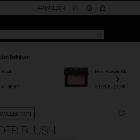
AANMELDEN
FR
AANTAL
0
ARTIKELEN
IN
WINKELMANDJE
IS
ten bekijken
Blush
Mini Powder Blush
41,00 €
*
20,00 € - 21,00 €
COLLECTION
DER BLUSH