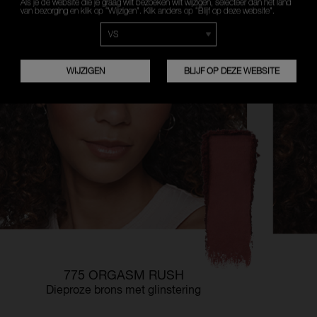
Als je de website die je graag wilt bezoeken wilt wijzigen, selecteer dan het land
van bezorging en klik op “Wijzigen”. Klik anders op “Blijf op deze website”.
FRANÇAIS
NEDERLANDS
WIJZIGEN
BLIJF OP DEZE WEBSITE
775 ORGASM RUSH
Dieproze brons met glinstering