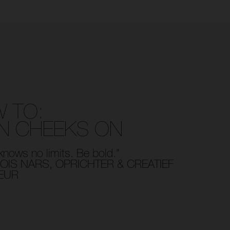
 TO:
N CHEEKS ON
knows no limits. Be bold."
OIS NARS, OPRICHTER & CREATIEF
EUR