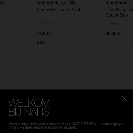
(2)
(32)
4.8
4.
Insatiable Liquid Blush
The Multiple 
Sculpt Duo
13 Tinten
2 Tinten
41,00 €
35,00 €
8.5ML
GE MANIEREN OM T
WELKOM
BIJ NARS
Selecteer
WAT IS JOUW HUIDTINT?
je taal
We zien dat je onze website bezoekt vanuit UNITED.STATES, maar bezorging in
dit land via deze website is echter niet mogelijk.