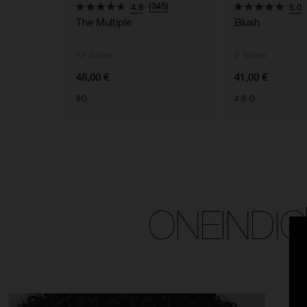
(345)
4.8
5.0
The Multiple
Blush
12 Tinten
2 Tinten
48,00 €
41,00 €
8G
4.8 G
ONEINDI