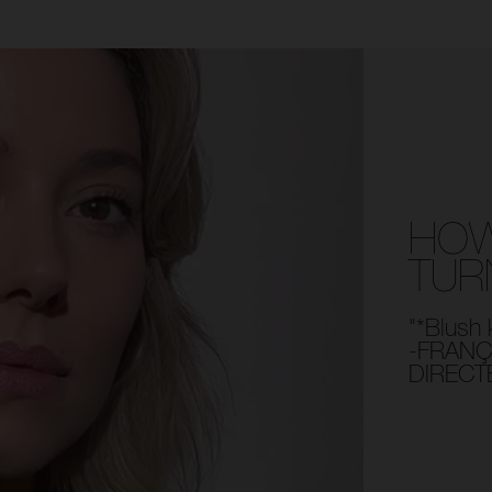
HOW
TUR
"*Blush 
-FRANÇ
DIRECT