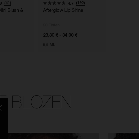
(41)
(192)
9
4.7
Mini Blush &
Afterglow Lip Shine
Light Refle
Luminizing 
20 Tinten
14 Tinten
23,80 € - 34,00 €
32,00 € - 47
5,5 ML
5.5 G
E BLOZEN