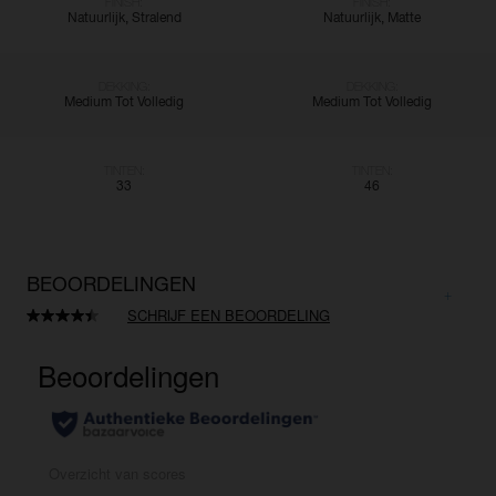
FINISH:
FINISH:
Natuurlijk, Stralend
Natuurlijk, Matte
DEKKING:
DEKKING:
Medium Tot Volledig
Medium Tot Volledig
TINTEN:
TINTEN:
33
46
BEOORDELINGEN
SCHRIJF EEN BEOORDELING
Lees
961
beoordelingen.
Dezelfde
paginalink.