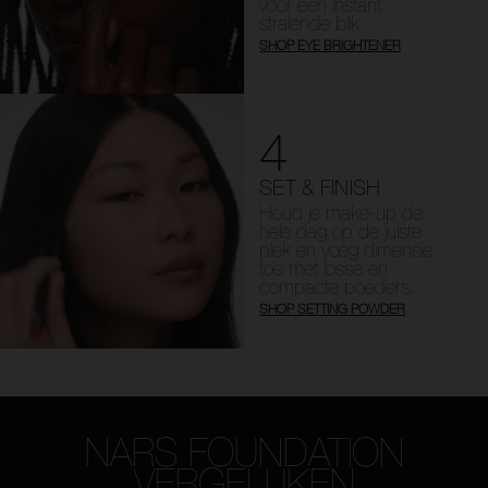
voor een instant
stralende blik.
SHOP EYE BRIGHTENER
4
SET & FINISH
Houd je make-up de
hele dag op de juiste
plek en voeg dimensie
toe met losse en
compacte poeders.
SHOP SETTING POWDER
NARS FOUNDATION
VERGELIJKEN