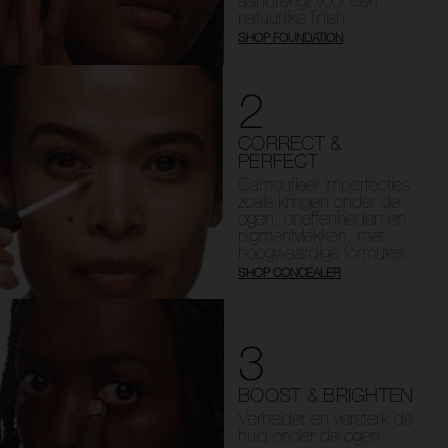
aanbrengt voor een
natuurlijke finish.
SHOP FOUNDATION
2
CORRECT &
PERFECT
Camoufleer imperfecties
zoals kringen onder de
ogen, oneffenheden en
pigmentvlekken, met
hoogwaardige formules.
SHOP CONCEALER
3
BOOST & BRIGHTEN
Verhelder en versterk de
huid onder de ogen