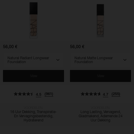
Natural
Natural
Radiant
Matte
Longwear
Longwear
Foundation
Foundation
56,00 €
56,00 €
SELECT VARIANT
SELECT VARIANT
View
View
(961)
(255)
4.5
4.7
VOORDELEN:
VOORDELEN:
16 Uur Dekking, Transpiratie-
Long Lasting, Vervagend,
En Vervagingsbestendig,
Gladmakend, Ademende 24
Hydraterend
Uur Dekking