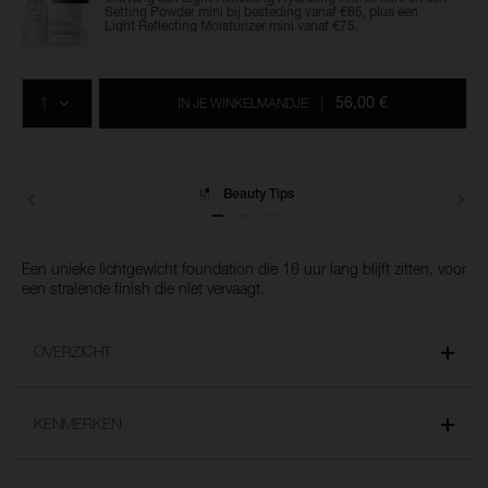
Setting Powder mini bij besteding vanaf €65, plus een
Light Reflecting Moisturizer mini vanaf €75.
Voeg
Productacties
Acties
aan
AANTAL
de
56,00 €
IN JE WINKELMANDJE
|
opties
van
het
winkelmandje
toe
Levering
Een unieke lichtgewicht foundation die 16 uur lang blijft zitten, voor
een stralende finish die niet vervaagt.
OVERZICHT
KENMERKEN