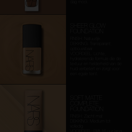
dag mooi.
SHEER GLOW
FOUNDATION
FINISH: Natuurlijk
DEKKING: Transparant,
opbouwbaar
VOORDEEL: Lichte,
hydraterende formule die de
textuur en helderheid van de
huid verbetert en zorgt voor
een egale teint.
SOFT MATTE
COMPLETE
FOUNDATION
FINISH: Zacht mat
DEKKING: Medium tot
volledig
VOORDEEL: Blijft 16 uur lang