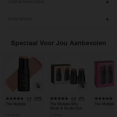
GEBRUIKSAANWIJZING
INGREDIËNTEN
Speciaal Voor Jou Aanbevolen
(345)
(41)
4.8
4.9
5
The Multiple
The Multiple Mini
The Multiple
Blush & Sculpt Duo
12 Tinten
2 Tinten