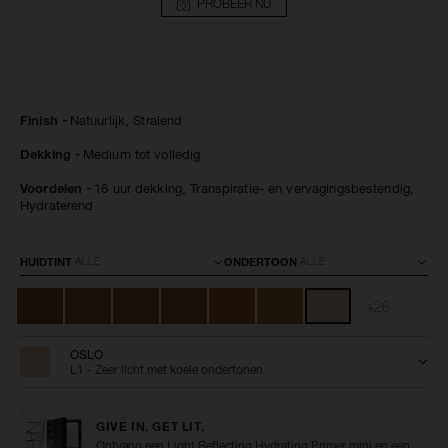
PROBEER NU
Details
/nl/oslo-
Artikelnummer:
Finish
Natuurlijk,
Stralend
natural-
0607845066002
radiant-
Dekking
Medium tot volledig
longwear-
foundation/0607845066002.html
Voordelen
16 uur dekking,
Transpiratie- en vervagingsbestendig,
Hydraterend
Variaties
HUIDTINT
ONDERTOON
+26
OSLO
L1 - Zeer licht met koele ondertonen
GIVE IN. GET LIT.
Ontvang een Light Reflecting Hydrating Primer mini en een