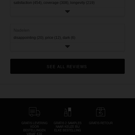
satisfaction (454),
coverage (308),
longevity (219)
Nadelen
disappointing (20),
price (12),
dark (6)
SEE ALL REVIEWS 
CLICK TO GO TO ALL REVIEWS
GRATIS LEVERING
GRATIS 2 SAMPLES
GRATIS RETOUR
VOOR
NAAR KEUZE BIJ
BESTELLINGEN
ELKE BESTELLING
VANAF €30