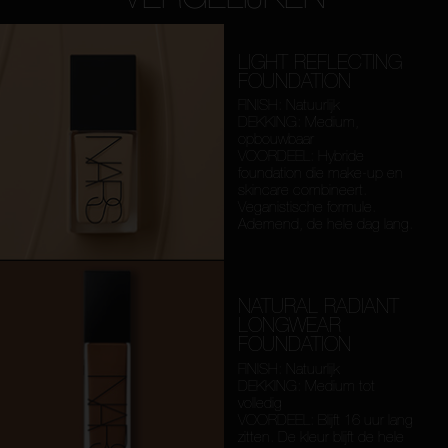
LIGHT REFLECTING
FOUNDATION
FINISH: Natuurlijk
DEKKING: Medium,
opbouwbaar
VOORDEEL: Hybride
foundation die make-up en
skincare combineert.
Veganistische formule.
Ademend, de hele dag lang.
NATURAL RADIANT
LONGWEAR
FOUNDATION
FINISH: Natuurlijk
DEKKING: Medium tot
volledig
VOORDEEL: Blijft 16 uur lang
zitten. De kleur blijft de hele