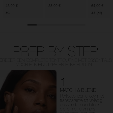
48,00 €
35,00 €
64,00 €
8G
3,5 (X2)
PREP BY STEP
CREËER EEN COMPLETE TEINTROUTINE MET ESSENTIALS
VOOR ELK HUIDTYPE EN ELKE HUIDTINT.
1
MATCH & BLEND
Perfectioneer je look met
transparante tot volledig
dekkende foundations
die je met je vingers