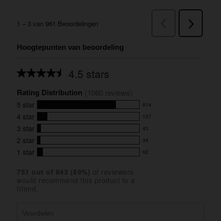
Hoogtepunten van beoordeling
4.5 stars
Average
rating
Rating Distribution
for
(
1060
 reviews)
this
5
star
814
product:
814
4.5
4
star
107
reviews
107
out
with
3
star
43
reviews
of
43
5
5
with
2
star
34
reviews
34
stars
star
4
with
1
star
62
reviews
62
rating.
star
3
with
reviews
rating.
star
751
 out of 
843
 (
89
%)
of reviewers
2
with
would recommend this product to a
rating.
star
1
friend.
rating.
star
rating.
Voordelen