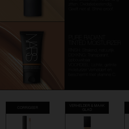
zitten. Oxidatiebestendig.
Geeft niet af. Shine-proof.
PURE RADIANT
TINTED MOISTURIZER
FINISH: Stralend, natuurlijk
DEKKING: Transparant,
opbouwbaar
VOORDEEL: Lichte, getinte
moisturizer Verheldert en
beschermt met vitamine C.
VERHELDER & MAAK
CORRIGEER
GLAD