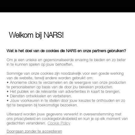
Welkom bij NARS!
Wat is het doel van de cookies die NARS en onze partners gebruiken?
Om je een unieke en gepersonaliseerde ervaring te bieden en zo beter
in te kunnen spelen op jouw behoeften.
Sommige van onze cookies zijn noodzakelijk voor een goede werking
van de website, terwijl andere worden gebruikt om:
• Anonieme clicks te verzamelen en de weergave van onze producten
te personaliseren op basis van de door jou bekeken producten.
• Het publiek en de relevantie van advertenties in kaart te brengen.
• Diensten ontwikkelen en verbeteren.
• Jouw voorkeuren in te stellen door jouw keuzes te onthouden en zo
tijd te besparen bij toekomstige bezoeken.
Uiteraard worden jouw gegevens verwerkt in overeenstemming met
ons privacybeleid en cookiegebruiksbeleid en kun je op elk moment van
gedachten veranderen.
Cookie Policy
Doorgaan zonder te accepteren