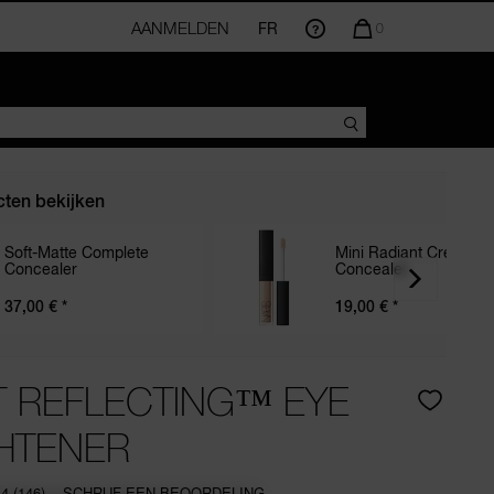
AANMELDEN
FR
AANTAL
0
ARTIKELEN
IN
WINKELMANDJE
IS
ten bekijken
Soft-Matte Complete
Mini Radiant Creamy
Concealer
Concealer
37,00 €
*
19,00 €
*
T REFLECTING™ EYE
HTENER
.4
(146)
SCHRIJF EEN BEOORDELING