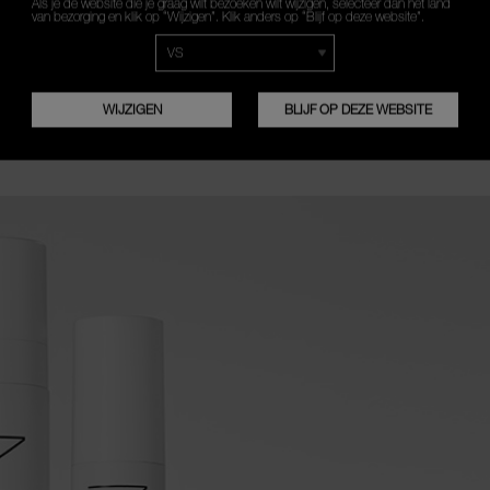
Als je de website die je graag wilt bezoeken wilt wijzigen, selecteer dan het land
1
2
van bezorging en klik op “Wijzigen”. Klik anders op “Blijf op deze website”.
Draag Light Reflecting
Br
Eye Brightener
Ra
afzonderlijk voor instant,
Co
WIJZIGEN
BLIJF OP DEZE WEBSITE
natuurlijk ogende
de
helderheid.
ve