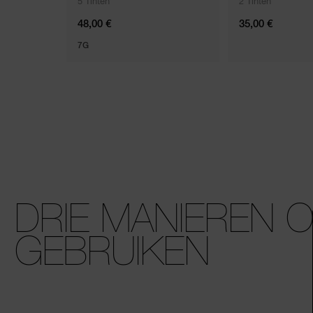
5 Tinten
2 Tinten
48,00 €
35,00 €
7G
DRIE MANIEREN 
GEBRUIKEN