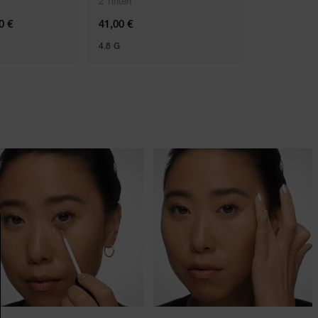
2 Tinten
5 Tinten
0 €
41,00 €
48,00 €
4.8 G
8G