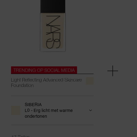
TRENDING OP SOCIAL MEDIA
Light Reflecting Advanced Skincare
Foundation
SIBERIA
L0 - Erg licht met warme
ondertonen
47 Tinten