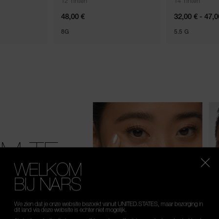
12 Tinten
14 Tinten
48,00 €
32,00 € - 47,0
8G
5.5 G
OM TE
WELKOM
BIJ NARS
We zien dat je onze website bezoekt vanuit UNITED.STATES, maar bezorging in
dit land via deze website is echter niet mogelijk.