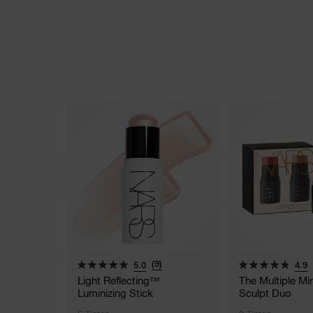
(9)
5.0
4.9
Light Reflecting™
The Multiple Min
Luminizing Stick
Sculpt Duo