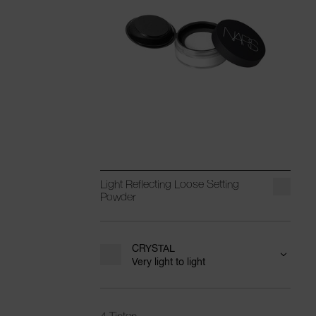
Light Reflecting Loose Setting
Powder
CRYSTAL
Very light to light
4 Tinten