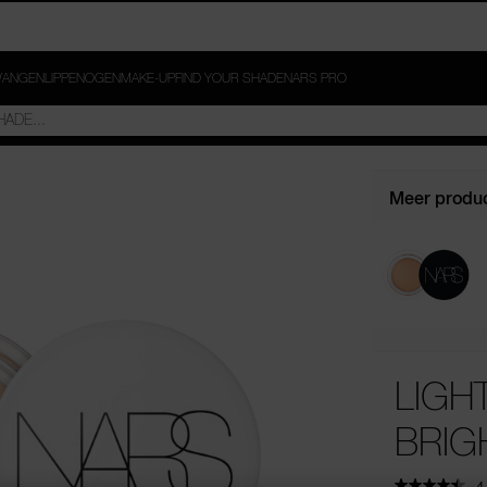
ANGEN
LIPPEN
OGEN
MAKE-UP
FIND YOUR SHADE
NARS PRO
Meer produc
LIGH
BRIG
4