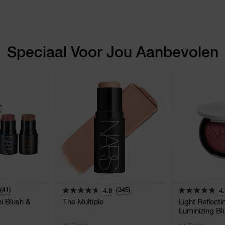
Speciaal Voor Jou Aanbevolen
(41)
(345)
4.8
4.
i Blush &
The Multiple
Light Reflect
Luminizing Bl