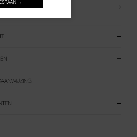
ESTAAN →
Levering
HT
EN
SAANWIJZING
NTEN