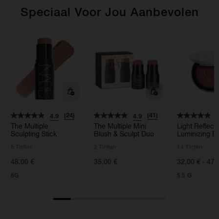
Speciaal Voor Jou Aanbevolen
(24)
(41)
4.9
4.9
4
The Multiple
The Multiple Mini
Light Reflec
Sculpting Stick
Blush & Sculpt Duo
Luminizing B
5 Tinten
2 Tinten
14 Tinten
48,00 €
35,00 €
32,00 € - 47,
8G
5.5 G