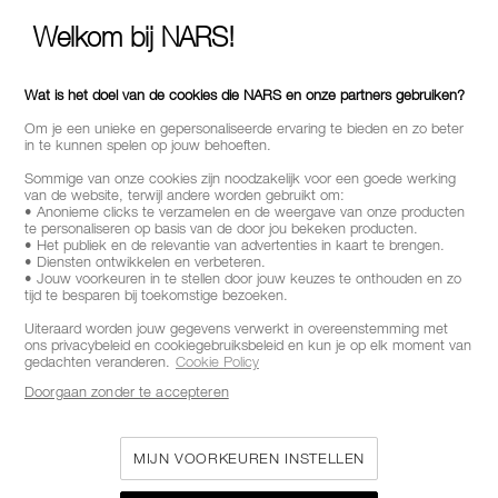
Welkom bij NARS!
NOG MEER EXTRA'S
Wat is het doel van de cookies die NARS en onze partners gebruiken?
Schrijf je in voor de nieuwsbrief en ontvang -10%* korting!
Om je een unieke en gepersonaliseerde ervaring te bieden en zo beter
in te kunnen spelen op jouw behoeften.
Ontdek als eerste de nieuwste producten en aanbiedingen.
Sommige van onze cookies zijn noodzakelijk voor een goede werking
van de website, terwijl andere worden gebruikt om:
*
WAT IS JE E-MAILADRES?
• Anonieme clicks te verzamelen en de weergave van onze producten
te personaliseren op basis van de door jou bekeken producten.
• Het publiek en de relevantie van advertenties in kaart te brengen.
• Diensten ontwikkelen en verbeteren.
• Jouw voorkeuren in te stellen door jouw keuzes te onthouden en zo
tijd te besparen bij toekomstige bezoeken.
INSCHRIJVEN
Uiteraard worden jouw gegevens verwerkt in overeenstemming met
ons privacybeleid en cookiegebruiksbeleid en kun je op elk moment van
gedachten veranderen.
Cookie Policy
Doorgaan zonder te accepteren
VOLG ONS
MIJN VOORKEUREN INSTELLEN