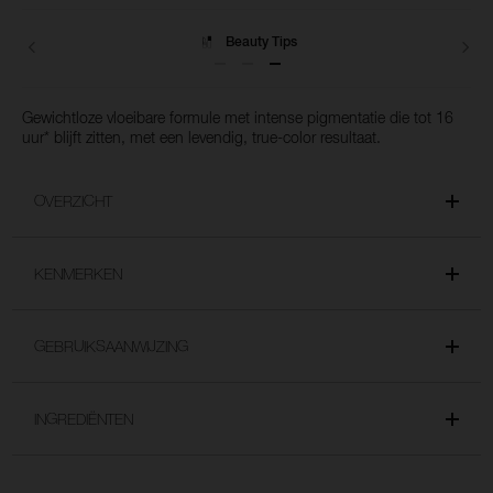
het
winkelmandje
toe
Levering
Gewichtloze vloeibare formule met intense pigmentatie die tot 16
uur* blijft zitten, met een levendig, true-color resultaat.
OVERZICHT
KENMERKEN
GEBRUIKSAANWIJZING
INGREDIËNTEN