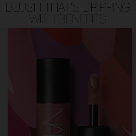
BLUSH THAT’S DRIPPING
WITH BENEFITS