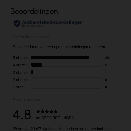
32
beoordelingen.
Dezelfde
paginalink.