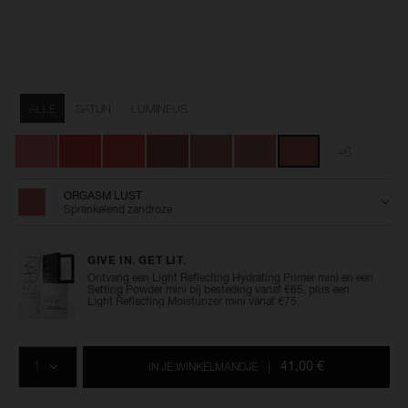
Details
/nl/insatiable-
Artikelnummer:
liquid-
0194251172064
Variaties
blush/0194251172064.html
ALLE
SATIJN
LUMINEUS
+6
ORGASM LUST
Sprankelend zandroze
GIVE IN. GET LIT.
Ontvang een Light Reflecting Hydrating Primer mini en een
Setting Powder mini bij besteding vanaf €65, plus een
Light Reflecting Moisturizer mini vanaf €75.
Voeg
Productacties
Acties
aan
AANTAL
de
41,00 €
IN JE WINKELMANDJE
|
opties
van