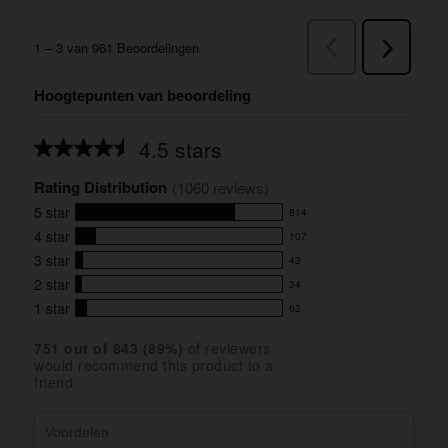
Hoogtepunten van beoordeling
4.5 stars
Average
rating
Rating Distribution
for
(
1060
 reviews)
this
5
star
814
product:
814
4.5
4
star
107
reviews
107
out
with
3
star
43
reviews
of
43
5
5
with
2
star
34
reviews
34
stars
star
4
with
1
star
62
reviews
62
rating.
star
3
with
reviews
rating.
star
751
 out of 
843
 (
89
%)
of reviewers
2
with
would recommend this product to a
rating.
star
1
friend.
rating.
star
rating.
Voordelen