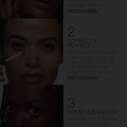
aanbrengt voor een
natuurlijke finish.
SHOP FOUNDATION
2
CORRECT &
PERFECT
Camoufleer imperfecties
zoals kringen onder de
ogen, oneffenheden en
pigmentvlekken, met
hoogwaardige formules.
SHOP CONCEALER
3
BOOST & BRIGHTEN
Verhelder en versterk de
huid onder de ogen