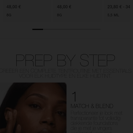
48,00 €
48,00 €
23,80 € - 34,
8G
8G
5,5 ML
PREP BY STEP
CREËER EEN COMPLETE TEINTROUTINE MET ESSENTIALS
VOOR ELK HUIDTYPE EN ELKE HUIDTINT.
1
MATCH & BLEND
Perfectioneer je look met
transparante tot volledig
dekkende foundations
die je met je vingers