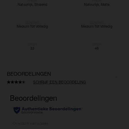
FINISH:
FINISH:
Natuurlijk, Stralend
Natuurlijk, Matte
DEKKING:
DEKKING:
Medium Tot Volledig
Medium Tot Volledig
TINTEN:
TINTEN:
33
46
BEOORDELINGEN
SCHRIJF EEN BEOORDELING
Lees
961
beoordelingen.
Dezelfde
paginalink.