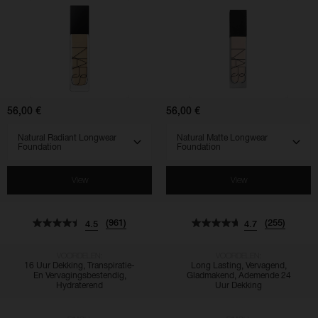
Natural
Natural
Radiant
Matte
Longwear
Longwear
Foundation
Foundation
56,00 €
56,00 €
SELECT VARIANT
SELECT VARIANT
View
View
(961)
(255)
4.5
4.7
VOORDELEN:
VOORDELEN:
16 Uur Dekking, Transpiratie-
Long Lasting, Vervagend,
En Vervagingsbestendig,
Gladmakend, Ademende 24
Hydraterend
Uur Dekking