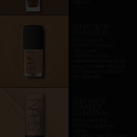
dag mooi.
SHEER GLOW
FOUNDATION
FINISH: Natuurlijk
DEKKING: Transparant,
opbouwbaar
VOORDEEL: Lichte,
hydraterende formule die de
textuur en helderheid van de
huid verbetert en zorgt voor
een egale teint.
SOFT MATTE
COMPLETE
FOUNDATION
FINISH: Zacht mat
DEKKING: Medium tot
volledig
VOORDEEL: Blijft 16 uur lang