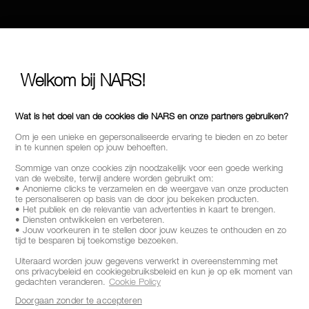
Welkom bij NARS!
Wat is het doel van de cookies die NARS en onze partners gebruiken?
Om je een unieke en gepersonaliseerde ervaring te bieden en zo beter
in te kunnen spelen op jouw behoeften.
Sommige van onze cookies zijn noodzakelijk voor een goede werking
van de website, terwijl andere worden gebruikt om:
• Anonieme clicks te verzamelen en de weergave van onze producten
te personaliseren op basis van de door jou bekeken producten.
• Het publiek en de relevantie van advertenties in kaart te brengen.
• Diensten ontwikkelen en verbeteren.
• Jouw voorkeuren in te stellen door jouw keuzes te onthouden en zo
tijd te besparen bij toekomstige bezoeken.
Uiteraard worden jouw gegevens verwerkt in overeenstemming met
ons privacybeleid en cookiegebruiksbeleid en kun je op elk moment van
gedachten veranderen.
Cookie Policy
Doorgaan zonder te accepteren