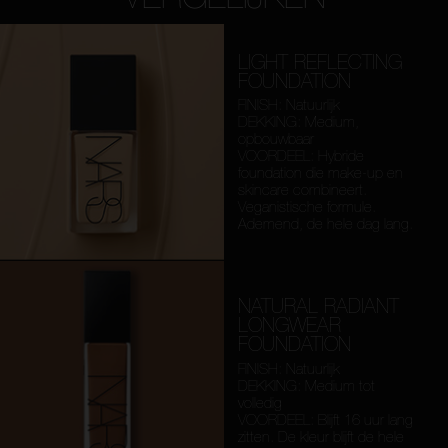
LIGHT REFLECTING
FOUNDATION
FINISH: Natuurlijk
DEKKING: Medium,
opbouwbaar
VOORDEEL: Hybride
foundation die make-up en
skincare combineert.
Veganistische formule.
Ademend, de hele dag lang.
NATURAL RADIANT
LONGWEAR
FOUNDATION
FINISH: Natuurlijk
DEKKING: Medium tot
volledig
VOORDEEL: Blijft 16 uur lang
zitten. De kleur blijft de hele