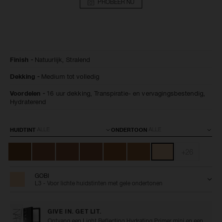
PROBEER NU
Details
/nl/gobi-
Artikelnummer:
Finish
Natuurlijk,
Stralend
natural-
0607845066033
radiant-
Dekking
Medium tot volledig
longwear-
foundation/0607845066033.html
Voordelen
16 uur dekking,
Transpiratie- en vervagingsbestendig,
Hydraterend
Variaties
HUIDTINT
ONDERTOON
+26
GOBI
L3 - Voor lichte huidstinten met gele ondertonen
GIVE IN. GET LIT.
Ontvang een Light Reflecting Hydrating Primer mini en een