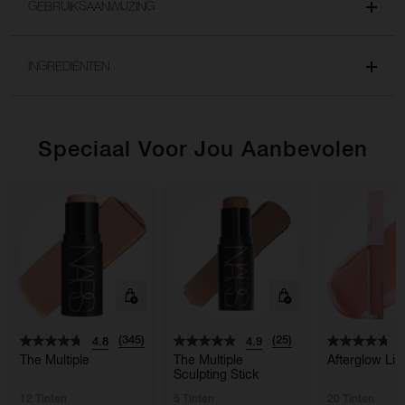
GEBRUIKSAANWIJZING
INGREDIËNTEN
Speciaal Voor Jou Aanbevolen
(345)
(25)
4.8
4.9
4
The Multiple
The Multiple
Afterglow Lip
Sculpting Stick
12 Tinten
5 Tinten
20 Tinten