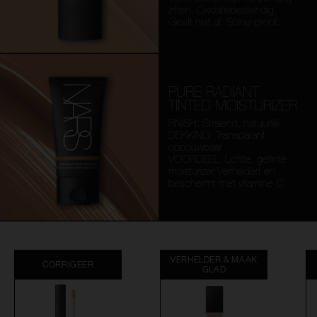
zitten. Oxidatiebestendig.
Geeft niet af. Shine-proof.
PURE RADIANT
TINTED MOISTURIZER
FINISH: Stralend, natuurlijk
DEKKING: Transparant,
opbouwbaar
VOORDEEL: Lichte, getinte
moisturizer Verheldert en
beschermt met vitamine C.
VERHELDER & MAAK
CORRIGEER
GLAD