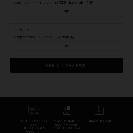
satisfaction (454),
coverage (308),
longevity (219)
Nadelen
disappointing (20),
price (12),
dark (6)
SEE ALL REVIEWS 
CLICK TO GO TO ALL REVIEWS
GRATIS LEVERING
GRATIS 2 SAMPLES
GRATIS RETOUR
VOOR
NAAR KEUZE BIJ
BESTELLINGEN
ELKE BESTELLING
VANAF €30