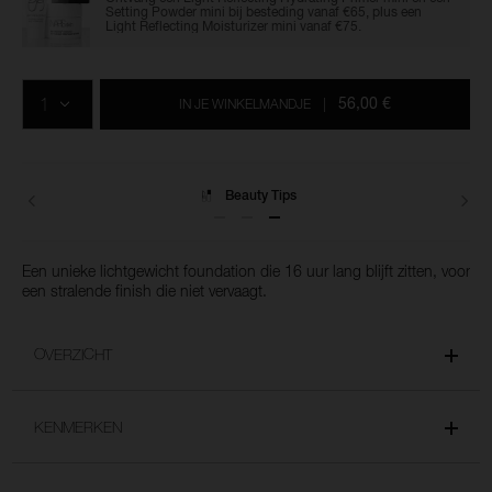
Setting Powder mini bij besteding vanaf €65, plus een
Light Reflecting Moisturizer mini vanaf €75.
Voeg
Productacties
Acties
aan
AANTAL
de
56,00 €
IN JE WINKELMANDJE
|
opties
van
het
winkelmandje
toe
Levering
Een unieke lichtgewicht foundation die 16 uur lang blijft zitten, voor
een stralende finish die niet vervaagt.
OVERZICHT
KENMERKEN