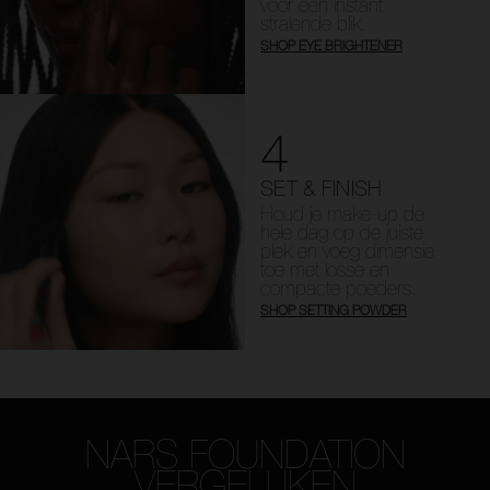
voor een instant
stralende blik.
SHOP EYE BRIGHTENER
4
SET & FINISH
Houd je make-up de
hele dag op de juiste
plek en voeg dimensie
toe met losse en
compacte poeders.
SHOP SETTING POWDER
NARS FOUNDATION
VERGELIJKEN