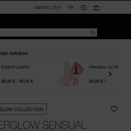
AANMELDEN
FR
AANTAL
0
ARTIKELEN
IN
WINKELMANDJE
IS
ten bekijken
Explicit Lipstick
Afterglow Lip Balm
29,40 € - 42,00 €
34,00 €
*
GLOW COLLECTION
ERGLOW SENSUAL