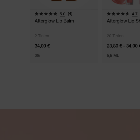
(4)
5.0
4.7
Afterglow Lip Balm
Afterglow Lip S
2 Tinten
20 Tinten
34,00 €
23,80 € - 34,00 
3G
5,5 ML