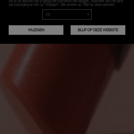
Als je de website die je graag wilt bezoeken wilt wijzigen, selecteer dan het land
van bezorging en klik op “Wijzigen”. Klik anders op “Blijf op deze website”.
WIJZIGEN
BLIJF OP DEZE WEBSITE