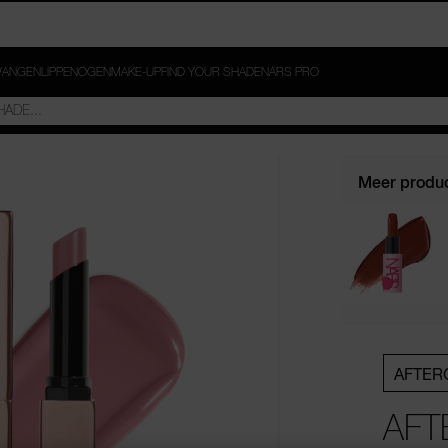
ANGEN
LIPPEN
OGEN
MAKE-UP
FIND YOUR SHADE
NARS PRO
Meer produc
AFTER
AFT