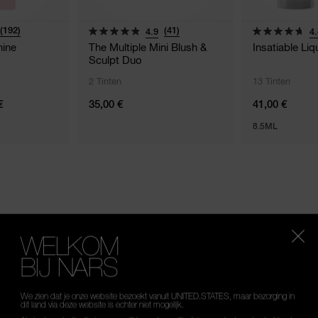
(192)
(41)
4.9
4.
hine
The Multiple Mini Blush &
Insatiable Liq
Sculpt Duo
2 Tinten
13 Tinten
€
35,00 €
41,00 €
8.5ML
WELKOM
BIJ NARS
We zien dat je onze website bezoekt vanuit UNITED.STATES, maar bezorging in
dit land via deze website is echter niet mogelijk.