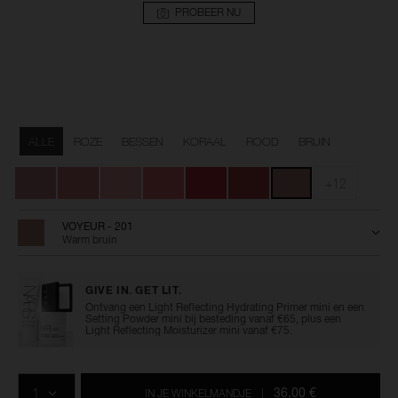
PROBEER NU
Details
/nl/afterglow-
Artikelnummer:
sensual-
0194251144672
Variaties
shine-
ALLE
ROZE
BESSEN
KORAAL
ROOD
BRUIN
lipstick/0194251144672.html
+12
VOYEUR - 201
Warm bruin
GIVE IN. GET LIT.
Ontvang een Light Reflecting Hydrating Primer mini en een
Setting Powder mini bij besteding vanaf €65, plus een
Light Reflecting Moisturizer mini vanaf €75.
Voeg
Productacties
Acties
aan
AANTAL
de
36,00 €
IN JE WINKELMANDJE
|