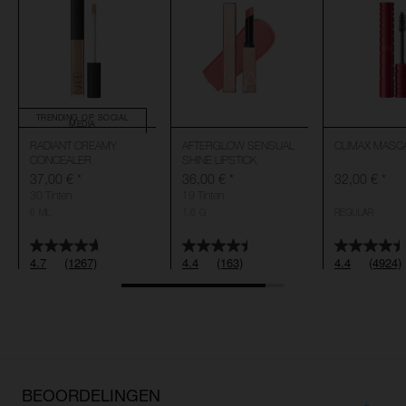
TRENDING OP SOCIAL
MEDIA
RADIANT CREAMY
AFTERGLOW SENSUAL
CLIMAX MASC
CONCEALER
SHINE LIPSTICK
37,00 €
*
36,00 €
*
32,00 €
*
30 Tinten
19 Tinten
6 ML
1,6 G
REGULAR
4.7
(1267)
4.4
(163)
4.4
(4924)
BEOORDELINGEN