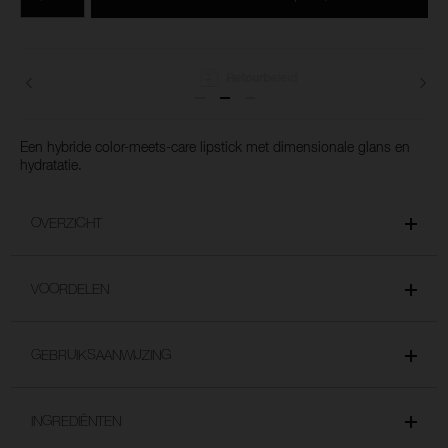
opties
van
het
winkelmandje
toe
Retourbeleid
Een hybride color-meets-care lipstick met dimensionale glans en
hydratatie.
OVERZICHT
VOORDELEN
GEBRUIKSAANWIJZING
INGREDIËNTEN