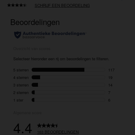
SCHRIJF EEN BEOORDELING
Lees
163
beoordelingen.
Dezelfde
paginalink.