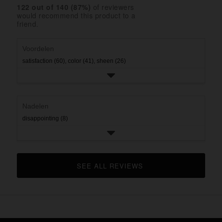
reviews
rating.
star
122
 out of 
140
 (
87
%)
of reviewers
2
with
would recommend this product to a
rating.
star
1
friend.
rating.
star
rating.
Voordelen
satisfaction (60),
color (41),
sheen (26)
Nadelen
disappointing (8)
SEE ALL REVIEWS 
CLICK TO GO TO ALL REVIEWS