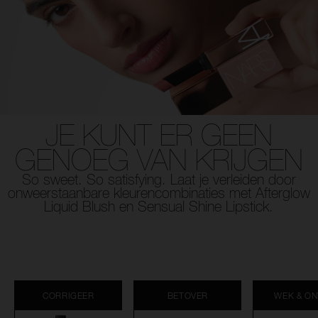
JE KUNT ER GEEN
GENOEG VAN KRIJGEN
So sweet. So satisfying. Laat je verleiden door
onweerstaanbare kleurencombinaties met Afterglow
Liquid Blush en Sensual Shine Lipstick.
CORRIGEER
BETOVER
WEK & ON