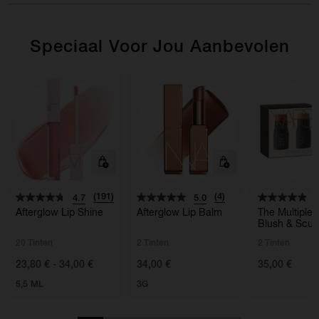
Speciaal Voor Jou Aanbevolen
(191)
(4)
4.7
5.0
4
Afterglow Lip Shine
Afterglow Lip Balm
The Multiple 
Blush & Scul
20 Tinten
2 Tinten
2 Tinten
23,80 € - 34,00 €
34,00 €
35,00 €
5,5 ML
3G