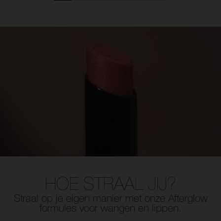
HOE STRAAL JIJ?
Straal op je eigen manier met onze Afterglow
formules voor wangen en lippen.