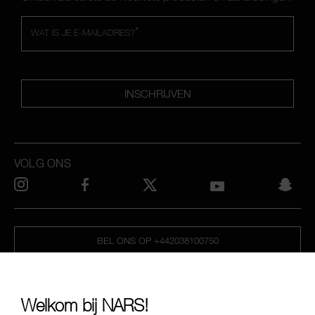
*
WAT IS JE E-MAILADRES?
INSCHRIJVEN
VOLG ONS
BEL ONS OP +442038100750
OVER NARS
Welkom bij NARS!