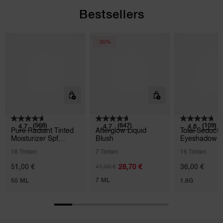
Bestsellers
-30%
(568)
(647)
(109)
4.7
4.7
4.8
Pure Radiant Tinted
Afterglow Liquid
Total Seducti
Moisturizer Spf
Blush
Eyeshadow S
30/pa+++
16 Tinten
7 Tinten
16 Tinten
28,70 €
51,00 €
41,00 €
36,00 €
7 ML
50 ML
1.6G