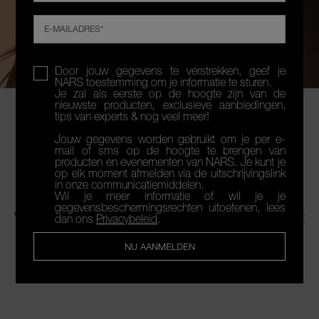
E-MAILADRES*
Door jouw gegevens te verstrekken, geef je
NARS toestemming om je informatie te sturen.
wa
Je zal als eerste op de hoogte zijn van de
Er 
nieuwste producten, exclusieve aanbiedingen,
op
wac
mai
tips van experts & nog veel meer!
do
SHOP NU
i
g
Jouw gegevens worden gebruikt om je per e-
BESTEMMING
st
mail of sms op de hoogte te brengen van
producten en evenementen van NARS. Je kunt je
wa
MARRAKECH
op elk moment afmelden via de uitschrijvingslink
op
in onze communicatiemiddelen.
B
Wil je meer informatie of wil je je
te
THE SUMMER SCULPT COLLECTION
gegevensbeschermingsrechten uitoefenen, lees
Ver
Welkom in de zomer van de Rode Stad. Laat
dan ons
Privacybeleid
.
je meevoeren naar de woestijn met
luxueuze
je
formules en rijke tinten die de allure van een
NU AANMELDEN
on
zinderende Marokkaanse vakantie vieren.
e
con