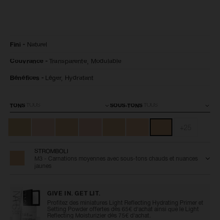
Détails
/fr/sheer-
Numéro
Fini
Naturel
glow-
de
foundation-
l’article
Couvrance
Transparente,
Modulable
stromboli/0607845060475.html
0607845060475
Bénéfices
Léger,
Hydratant
Variations
TONS
SOUS-TONS
+25
STROMBOLI
M3 - Carnations moyennes avec sous-tons chauds et nuances
jaunes
GIVE IN. GET LIT.
Profitez des miniatures Light Reflecting Hydrating Primer et
Setting Powder offertes dès 65€ d'achat ainsi que le Light
Reflecting Moisturizier dès 75€ d'achat.