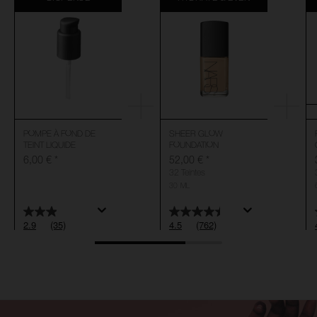
POMPE À FOND DE
SHEER GLOW
TEINT LIQUIDE
FOUNDATION
6,00 €
*
52,00 €
*
32 Teintes
30 ML
2.9
(35)
4.5
(762)