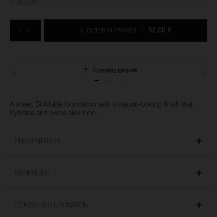
Ajouter
Actions
Promotions
aux
sur
QTÉ
options
les
52,00 €
AJOUTER AU PANIER
|
du
produits
panier
Livraisons
A sheer, Buildable foundation with a natural-looking finish that
hydrates and evens skin tone.
PRÉSENTATION
BÉNÉFICES
CONSEILS D'UTILISATION