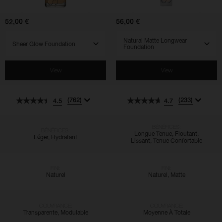
Foundation
52,00 €
56,00 €
SELECT VARIANT
SELECT VARIANT
View
View
(762)
(233)
4.5
4.7
BÉNÉFICES:
BÉNÉFICES:
Longue Tenue, Floutant,
Léger, Hydratant
Lissant, Tenue Confortable
FINI:
FINI:
Naturel
Naturel, Matte
COUVRANCE:
COUVRANCE:
Transparente, Modulable
Moyenne À Totale