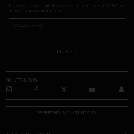
Inscrivez-vous à notre Newsletter et bénéficiez de 10%* sur
votre première commande.
*
ADRESSE E-MAIL*
S'INSCRIRE
SUIVEZ-NOUS
APPELEZ-NOUS AU +33186765701