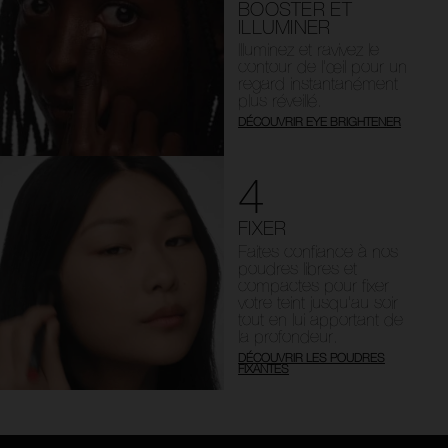
BOOSTER ET
ILLUMINER
Illuminez et ravivez le
contour de l’œil pour un
regard instantanément
plus réveillé.
DÉCOUVRIR EYE BRIGHTENER
4
FIXER
Faites confiance à nos
poudres libres et
compactes pour fixer
votre teint jusqu’au soir
tout en lui apportant de
la profondeur.
DÉCOUVRIR LES POUDRES
FIXANTES