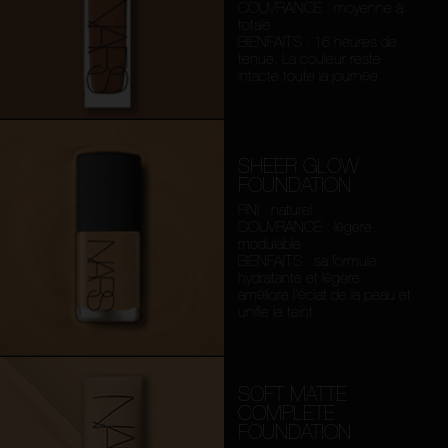
COUVRANCE : moyenne à
totale
BIENFAITS : 16 heures de
tenue. La couleur reste
intacte toute la journée.
SHEER GLOW
FOUNDATION
FINI : naturel
COUVRANCE : légère,
modulable
BIENFAITS : sa formule
hydratante et légère
améliore l’éclat de la peau et
unifie le teint.
SOFT MATTE
COMPLETE
FOUNDATION