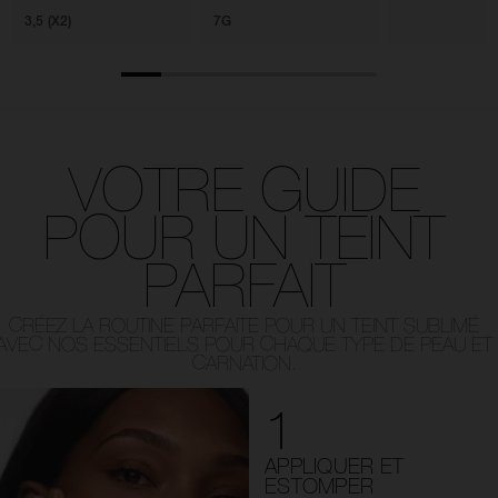
3,5 (X2)
7G
VOTRE GUIDE
POUR UN TEINT
PARFAIT
CRÉEZ LA ROUTINE PARFAITE POUR UN TEINT SUBLIMÉ
AVEC NOS ESSENTIELS POUR CHAQUE TYPE DE PEAU ET
CARNATION.
1
APPLIQUER ET
ESTOMPER