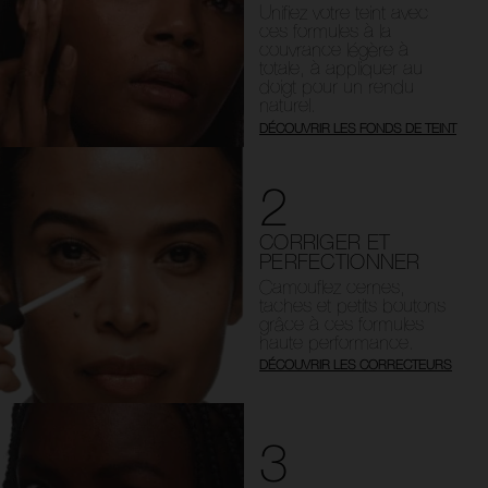
Unifiez votre teint avec
ces formules à la
couvrance légère à
totale, à appliquer au
doigt pour un rendu
naturel.
DÉCOUVRIR LES FONDS DE TEINT
2
CORRIGER ET
PERFECTIONNER
Camouflez cernes,
taches et petits boutons
grâce à ces formules
haute performance.
DÉCOUVRIR LES CORRECTEURS
3