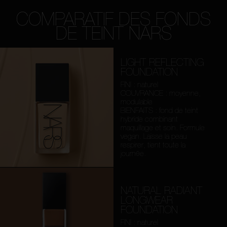
COMPARATIF DES FONDS
DE TEINT NARS
LIGHT REFLECTING
FOUNDATION
FINI : naturel
COUVRANCE : moyenne,
modulable
BIENFAITS : fond de teint
hybride combinant
maquillage et soin. Formule
vegan. Laisse la peau
respirer, tient toute la
journée.
NATURAL RADIANT
LONGWEAR
FOUNDATION
FINI : naturel