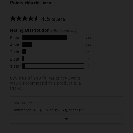
Points clés de l'avis
4.5 stars
Average
rating
Rating Distribution
for
(
906
 reviews)
this
5
star
659
product:
659
4.5
4
star
138
reviews
138
out
with
3
star
47
reviews
of
47
5
5
with
2
star
23
reviews
23
stars
star
4
with
1
star
39
reviews
39
rating.
star
3
with
reviews
rating.
star
679
 out of 
750
 (
91
%)
of reviewers
2
with
would recommend this product to a
rating.
star
1
friend.
rating.
star
rating.
Avantages
satisfaction (413),
luminous (158),
sheer (72)