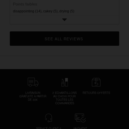
Points faibles
disappointing (14),
cakey (5),
drying (5)
SEE ALL REVIEWS 
CLICK TO GO TO ALL REVIEWS
LIVRAISON
2 ÉCHANTILLONS
RETOURS OFFERTS
GRATUITE À PARTIR
AU CHOIX POUR
DE 30€
TOUTES LES
COMMANDES
SERVICE CLIENT 5
PAIEMENT