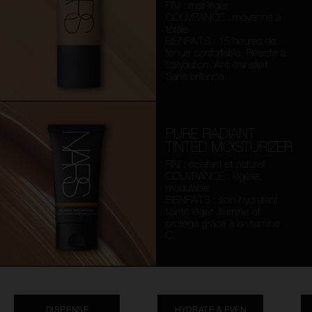
FINI : mat léger
COUVRANCE : moyenne à
totale
BIENFAITS : 15 heures de
tenue confortable. Résiste à
l’oxydation. Anti-transfert.
Sans brillance.
PURE RADIANT
TINTED MOISTURIZER
FINI : éclatant et naturel
COUVRANCE : légère,
modulable
BIENFAITS : soin hydratant
teinté léger. Illumine et
protège grâce à la vitamine
C.
DISPENSE
HYDRATE & EVEN