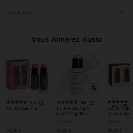
INGRÉDIENTS
Vous Aimerez Aussi
(1)
(9)
5.0
5.0
(42)
4.9
The Multiple Duo
Light Reflecting™
The Multiple 
Luminizing Stick
Blush & Scul
5 Teintes
2 Teintes
64,00 €
48,00 €
35,00 €